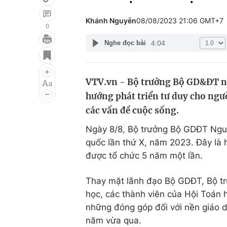
Khánh Nguyễn
08/08/2023 21:06 GMT+7
0
4:04
Nghe đọc bài
Giải trí
Đời sống
Điện ảnh
Du lịch
VTV.vn - Bộ trưởng Bộ GD&ĐT nh
Âm nhạc
Làm đẹp
hướng phát triển tư duy cho ngư
Sao
Chất lượng cuộc sốn
các vấn đề cuộc sống.
Ngày 8/8, Bộ trưởng Bộ GDĐT Nguy
quốc lần thứ X, năm 2023. Đây là
được tổ chức 5 năm một lần.
Thay mặt lãnh đạo Bộ GDĐT, Bộ tr
học, các thành viên của Hội Toán 
những đóng góp đối với nền giáo 
năm vừa qua.