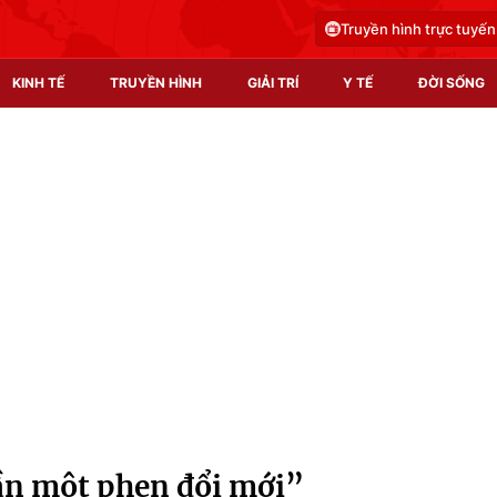
Truyền hình trực tuyến
KINH TẾ
TRUYỀN HÌNH
GIẢI TRÍ
Y TẾ
ĐỜI SỐNG
Pháp luật
Y tế
Truyền hình
Multimedia
Phim VTV
Video
Hậu trường
Shorts video
Nhân vật
Podcast
Khán giả
EMagazine
Giải sao mai
Photo
ần một phen đổi mới”
Infographic