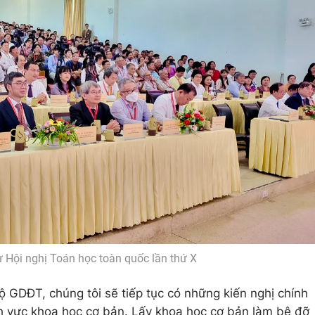
ự Hội nghị Toán học toàn quốc lần thứ X
ộ GDĐT, chúng tôi sẽ tiếp tục có những kiến nghị chính
nh vực khoa học cơ bản. Lấy khoa học cơ bản làm bệ đỡ