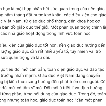
n học là một hợp phần hết sức quan trọng của nền giáo
ng năm tháng đất nước khó khăn, các điều kiện cho giá
c Việt Nam, từ giáo dục phổ thông, đến khoa học cơ
n bản đồ giáo dục thế giới. Một phần quan trọng chính l
 các nhà giáo hoạt động trong lĩnh vực toán học.
điều kiện của giáo dục tốt hơn, nền giáo dục hướng đến
 lượng giáo dục cần rất nhiều yếu tố, tuy nhiên vai trò
 sức quan trọng và lâu dài.
ục tiêu đổi mới căn bản, toàn diện giáo dục và đào tạo
Bộ trưởng nhấn mạnh: Giáo dục Việt Nam đang chuyển
ng bị kiến thức sang hướng đến phát triển con người. Có
 đổi mới có tầm vĩ mô. Đổi mới ở triết lí và định hướng
i từng phần, từng nội dung của giáo dục. Trong đó, toán
trọng nhưng toán học, giáo dục toán học "cần một phen