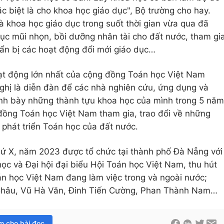
c biệt là cho khoa học giáo dục", Bộ trường cho hay.
hà khoa học giáo dục trong suốt thời gian vừa qua đã
ục mũi nhọn, bồi dưỡng nhân tài cho đất nước, tham gi
ẩn bị các hoạt động đổi mới giáo dục…
oạt động lớn nhất của cộng đồng Toán học Việt Nam
ghị là diễn đàn để các nhà nghiên cứu, ứng dụng và
ình bày những thành tựu khoa học của mình trong 5 năm
đồng Toán học Việt Nam tham gia, trao đổi về những
sự phát triển Toán học của đất nước.
hứ X, năm 2023 được tổ chức tại thành phố Đà Nẵng với
học và Đại hội đại biểu Hội Toán học Việt Nam, thu hút
n học Việt Nam đang làm việc trong và ngoài nước;
 Châu, Vũ Hà Văn, Đinh Tiến Cường, Phan Thành Nam…
im cho bài đọc