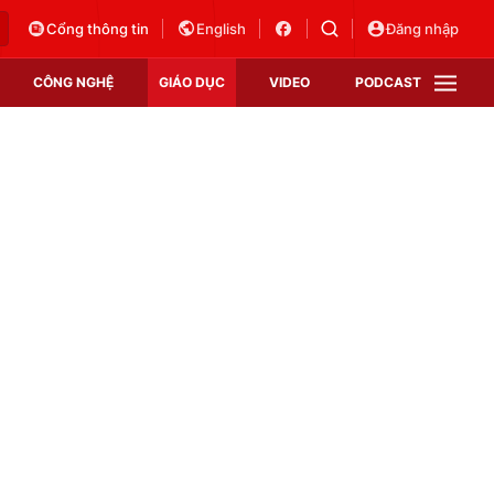
Cổng thông tin
English
Đăng nhập
CÔNG NGHỆ
GIÁO DỤC
VIDEO
PODCAST
VTV Money
VTV Thể thao
VTV Sức khoẻ
Bất động sản
Thị trường 24h
Tấm lòng Việt
Vươn mình bằng AI
VTV4
VTV8
VTV9
Lịch phát sóng
Giao lưu trực tuyến
Sự kiện