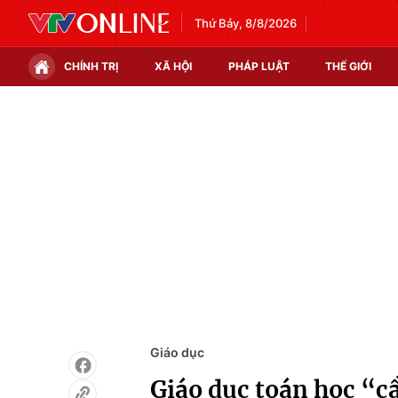
Thứ Bảy, 8/8/2026
CHÍNH TRỊ
XÃ HỘI
PHÁP LUẬT
THẾ GIỚI
Chính trị
Xã hội
Thế giới
Kinh tế
Tin tức
Tài chính
Thế giới đó đây
Thị trường
Câu chuyện quốc tế
Góc doanh nghiệp
Dữ liệu và đời sống
Giáo dục
Giáo dục toán học “c