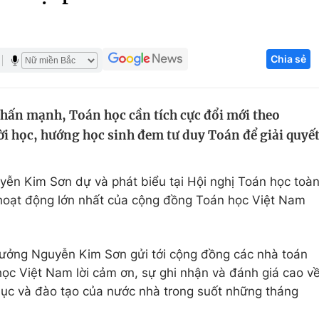
Góc ảnh
Chia sẻ
Giáo dục
Công nghệ
Tuyển sinh
Hitech Công ng
ấn mạnh, Toán học cần tích cực đổi mới theo
Học trực tuyến
Sản phẩm
ời học, hướng học sinh đem tư duy Toán để giải quyế
g
Thị trường
Tư vấn
ễn Kim Sơn dự và phát biểu tại Hội nghị Toán học toà
 hoạt động lớn nhất của cộng đồng Toán học Việt Nam
ưởng Nguyễn Kim Sơn gửi tới cộng đồng các nhà toán
học Việt Nam lời cảm ơn, sự ghi nhận và đánh giá cao v
dục và đào tạo của nước nhà trong suốt những tháng