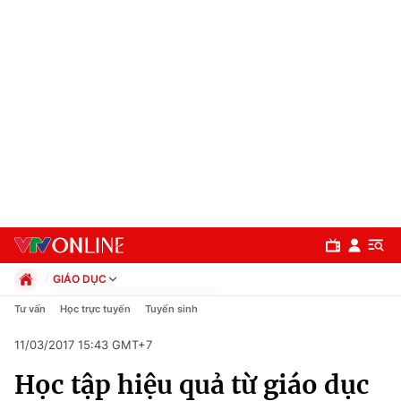
GIÁO DỤC
Chính trị
Tư vấn
Học trực tuyến
Tuyển sinh
Xã hội
11/03/2017 15:43 GMT+7
Pháp luật
Chuyên mục
Kinh tế
Học tập hiệu quả từ giáo dục
Thể thao