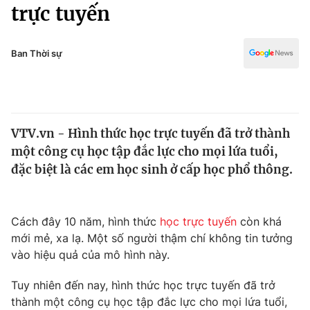
Chính trị
trực tuyến
Truyền hình
Văn hóa - Giải trí
Xã hội
Y tế
Ban Thời sự
Đời sống
Pháp luật
Công nghệ
Giáo dục
Y tế
VTV.vn - Hình thức học trực tuyến đã trở thành
một công cụ học tập đắc lực cho mọi lứa tuổi,
Thế giới
đặc biệt là các em học sinh ở cấp học phổ thông.
Tin tức
Kinh tế
Thế giới đó đây
Cách đây 10 năm, hình thức
học trực tuyến
còn khá
Tài chính
mới mẻ, xa lạ. Một số người thậm chí không tin tưởng
Dữ liệu và đời sống
Câu chuyện quốc tế
vào hiệu quả của mô hình này.
Thị trường
Truyền hình
Tuy nhiên đến nay, hình thức học trực tuyến đã trở
Góc doanh nghiệp
thành một công cụ học tập đắc lực cho mọi lứa tuổi,