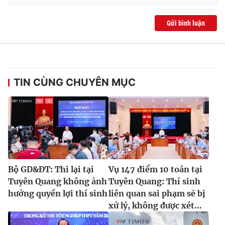
Ðiện thoại Thời báo VTV:
024.66 897 897
Email:
toasoan@vtv.vn
Gửi bình luận
Liên hệ quảng cáo:
024-7300.7108
TIN CÙNG CHUYÊN MỤC
Bộ GD&ĐT: Thi lại tại
Vụ 147 điểm 10 toán tại
® Cấm sao chép dưới mọi hình thức nếu không có sự chấp
Tuyên Quang không ảnh
Tuyên Quang: Thí sinh
thuận bằng văn bản. Ghi rõ nguồn VTV.vn khi phát hành lại
hưởng quyền lợi thí sinh
liên quan sai phạm sẽ bị
thông tin từ website này.
xử lý, không được xét...