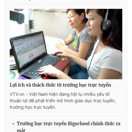
Photo
Infographic
Video
Shorts video
VTV Money
VTV Thể thao
VTV Sức khoẻ
Bất động sản
Thị trường 24h
Tấm lòng Việt
Lợi ích và thách thức từ trường học trực tuyến
VTV.vn - Việt Nam hiện đang hội tụ nhiều yếu tố
VTV4
Vươn mình bằng AI
thuận lợi để phát triển mô hình giáo dục trực tuyến,
trường học trực tuyến.
VTV9
VTV8
Trường học trực tuyến Bigschool chính thức ra
Liên hệ tòa soạn
English
mắt