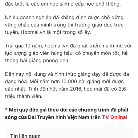
Phim VTV
đặc biệt là các em học sinh ở cấp học phổ thông.
Giải trí
Hậu trường
Nhiều doanh nghiệp đã khẳng định được chỗ đứng
Điện ảnh
Đời sống
vững chắc của mình trong thị trường giáo dục trực
Nhân vật
Âm nhạc
tuyến. Hocmai.vn là một trong số ấy.
Du lịch
Khán giả
Giáo dục
Sao
Trải qua 10 năm, hocmai.vn đã phát triển mạnh mẽ với
Làm đẹp
Giải sao mai
lực lượng giáo viên hùng hậu, có chuyên môn tốt, hệ
Tuyển sinh
Công nghệ
thống bài giảng phong phú.
Chất lượng cuộc sống
Học trực tuyến
Hitech Công nghệ tương lai
Đến nay nội dung và hình thức giảng dạy đã được đa
Giao lưu trực tuyến
dạng hóa. Mỗi năm hơn 10.000 bài giảng mới được
Sản phẩm
cập nhật. Tính đến hết năm 2016, học mãi đã có 2,6
Lịch phát sóng
triệu thành viên.
Thị trường
* Mời quý độc giả theo dõi các chương trình đã phát
Tư vấn
sóng của Đài Truyền hình Việt Nam trên
TV Online
!
Chuyên mục khác
Emagazine
Podcast
Tin liên quan