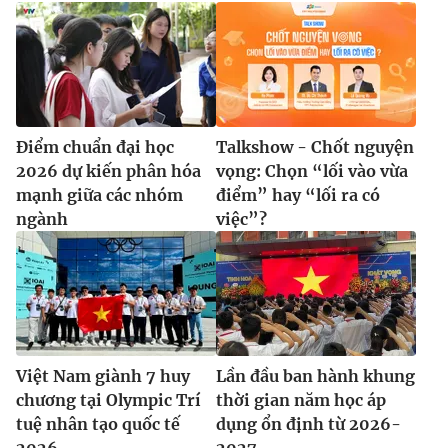
Điểm chuẩn đại học
Talkshow - Chốt nguyện
2026 dự kiến phân hóa
vọng: Chọn “lối vào vừa
mạnh giữa các nhóm
điểm” hay “lối ra có
ngành
việc”?
Việt Nam giành 7 huy
Lần đầu ban hành khung
chương tại Olympic Trí
thời gian năm học áp
tuệ nhân tạo quốc tế
dụng ổn định từ 2026-
2026
2027