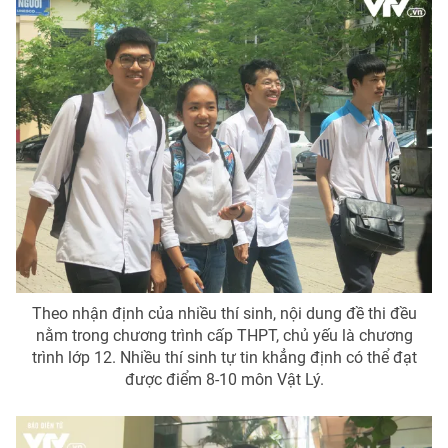
Photo
Infographic
Video
Shorts video
VTV Money
VTV Thể thao
VTV Sức khoẻ
Bất động sản
Thị trường 24h
Tấm lòng Việt
Theo nhận định của nhiều thí sinh, nội dung đề thi đều
VTV4
Vươn mình bằng AI
nằm trong chương trình cấp THPT, chủ yếu là chương
trình lớp 12. Nhiều thí sinh tự tin khẳng định có thể đạt
VTV9
được điểm 8-10 môn Vật Lý.
VTV8
Liên hệ tòa soạn
English