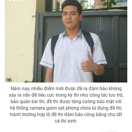
THỜI BÁO VTV
Theo dõi báo trên
Cơ quan chủ quản:
Đài Truyền hình Việt Nam
Cơ quan báo chí:
Thời báo VTV
Năm nay, nhiều điểm mới được đề ra đảm bảo không
Giấy phép hoạt động báo in và báo điện tử số 483/GP-BTTTT
xảy ra vấn đề tiêu cực trong kỳ thi như công tác lưu trữ,
cấp ngày 29/12/2023
bảo quản bài thi, đề thi được tăng cường bảo mật với
Tổng Biên tập:
Vũ Thanh Thủy
hệ thống camera giám sát phòng chứa tủ đựng đề thi,
Phó Tổng Biên tập:
Nguyễn Thị Mỹ Hạnh, Phạm Quốc Thắng,
tránh trường hợp lộ đề thi đảm bảo công bằng cho tất
Nguyễn Trọng Ninh
cả thí sinh.
Tổng đài VTV:
024.38 355 931 - 024.38 355 932