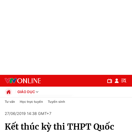
GIÁO DỤC
Chính trị
Tư vấn
Học trực tuyến
Tuyển sinh
Xã hội
27/06/2019 14:38 GMT+7
Pháp luật
Chuyên mục
Kinh tế
Kết thúc kỳ thi THPT Quốc
Thể thao