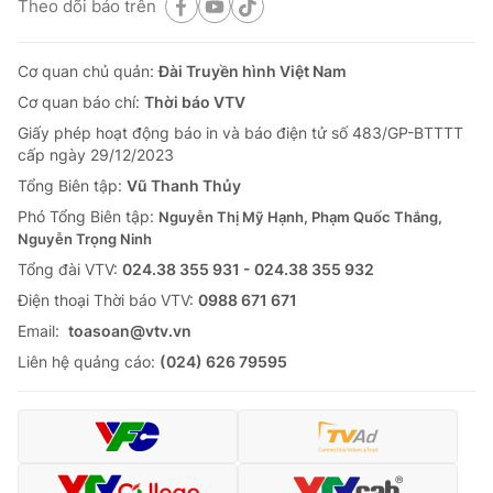
Theo dõi báo trên
Cơ quan chủ quản:
Đài Truyền hình Việt Nam
Cơ quan báo chí:
Thời báo VTV
Giấy phép hoạt động báo in và báo điện tử số 483/GP-BTTTT
cấp ngày 29/12/2023
Tổng Biên tập:
Vũ Thanh Thủy
Phó Tổng Biên tập:
Nguyễn Thị Mỹ Hạnh, Phạm Quốc Thắng,
Nguyễn Trọng Ninh
Tổng đài VTV:
024.38 355 931 - 024.38 355 932
Ðiện thoại Thời báo VTV:
0988 671 671
Email:
toasoan@vtv.vn
Liên hệ quảng cáo:
(024) 626 79595