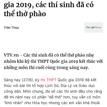
Chính trị
gia 2019, các thí sinh đã có
Truyền hình
thể thở phào
Văn hóa - Giải trí
Xã hội
Y tế
Đời sống
Trần Thùy
Pháp luật
Công nghệ
Giáo dục
Y tế
VTV.vn - Các thí sinh đã có thể thở phào nhẹ
Thế giới
nhõm khi kỳ thi THPT Quốc gia 2019 kết thúc với
Tin tức
những môn thi cuối cùng trong sáng nay.
Kinh tế
Thế giới đó đây
Sáng nay (27/6), kỳ
thi THPT
Quốc gia 2019 đã kết
Tài chính
Dữ liệu và đời sống
thúc với bài thi tổ hợp Lịch Sử, Địa Lý và Giáo dục
Câu chuyện quốc tế
Thị trường
công dân. Nhìn chung, đa số các thí sinh đều cho rằng
đề thi năm nay có phần "dễ thở" hơn, tuy vẫn có môn
Truyền hình
Góc doanh nghiệp
"khó nhằn" như Hóa học nhưng các em vẫn khá thoải