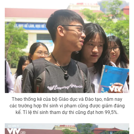
Ðiện thoại Thời báo VTV:
024.66 897 897
Email:
toasoan@vtv.vn
Liên hệ quảng cáo:
024-7300.7108
Theo thống kê của bộ Giáo dục và Đào tạo, năm nay
® Cấm sao chép dưới mọi hình thức nếu không có sự chấp
các trường hợp thí sinh vi phạm cũng được giảm đáng
thuận bằng văn bản. Ghi rõ nguồn VTV.vn khi phát hành lại
kể. Tỉ lệ thí sinh tham dự thi cũng đạt hơn 99,5%.
thông tin từ website này.