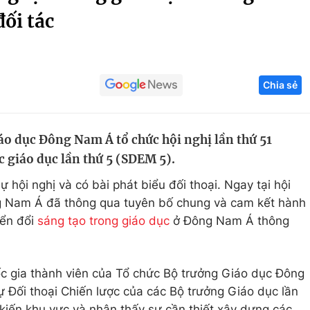
ối tác
Góc ảnh
Giáo dục
Công nghệ
Chia sẻ
Tuyển sinh
Hitech Công ng
Học trực tuyến
Sản phẩm
o dục Đông Nam Á tổ chức hội nghị lần thứ 51
g
Thị trường
c giáo dục lần thứ 5 (SDEM 5).
Tư vấn
hội nghị và có bài phát biểu đối thoại. Ngay tại hội
g Nam Á đã thông qua tuyên bố chung và cam kết hành
yển đổi
sáng tạo trong giáo dục
ở Đông Nam Á thông
c gia thành viên của Tổ chức Bộ trưởng Giáo dục Đông
ối thoại Chiến lược của các Bộ trưởng Giáo dục lần
iến ​​khu vực và nhận thấy sự cần thiết xây dựng các