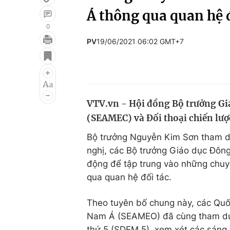
Á thông qua quan hệ đ
0
PV
19/06/2021 06:02 GMT+7
Giải trí
Đời sống
Điện ảnh
Du lịch
Âm nhạc
Làm đẹp
VTV.vn - Hội đồng Bộ trưởng Giá
Sao
Chất lượng cuộc sốn
(SEAMEC) và Đối thoại chiến lượ
Bộ trưởng Nguyễn Kim Sơn tham dự 
nghị, các Bộ trưởng Giáo dục Đôn
động để tập trung vào những chu
qua quan hệ đối tác.
Theo tuyên bố chung này, các Quố
Nam Á (SEAMEO) đã cùng tham dự Đ
thứ 5 (SDEM 5), xem xét các sáng k