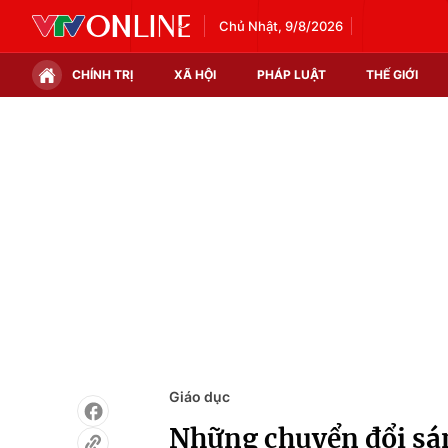
Chủ Nhật, 9/8/2026
CHÍNH TRỊ
XÃ HỘI
PHÁP LUẬT
THẾ GIỚI
Chính trị
Xã hội
Thế giới
Kinh tế
Tin tức
Tài chính
Thế giới đó đây
Thị trường
Câu chuyện quốc tế
Góc doanh nghiệp
Dữ liệu và đời sống
Giáo dục
Những chuyển đổi sá