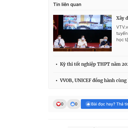
Tin liên quan
Xây d
VTV.v
tuyến
học t
Kỳ thi tốt nghiệp THPT năm 2021
VVOB, UNICEF đồng hành cùng 
0
0
Bài đọc hay? Thả t