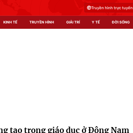
Truyền hình trực tuyến
KINH TẾ
TRUYỀN HÌNH
GIẢI TRÍ
Y TẾ
ĐỜI SỐNG
Pháp luật
Y tế
Truyền hình
Multimedia
Phim VTV
Video
Hậu trường
Shorts video
Nhân vật
Podcast
Khán giả
EMagazine
Giải sao mai
Photo
ng tạo trong giáo dục ở Đông Nam
Infographic