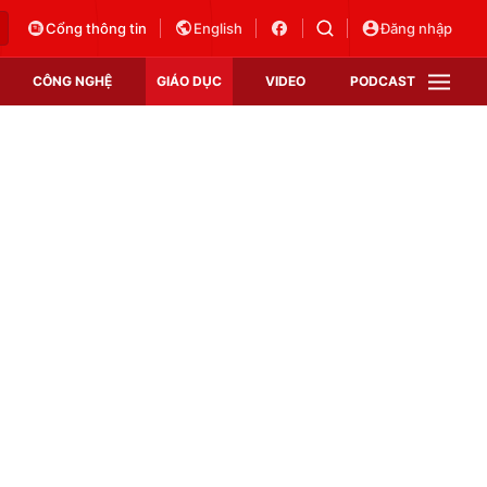
Cổng thông tin
English
Đăng nhập
CÔNG NGHỆ
GIÁO DỤC
VIDEO
PODCAST
VTV Money
VTV Thể thao
VTV Sức khoẻ
Bất động sản
Thị trường 24h
Tấm lòng Việt
Vươn mình bằng AI
VTV4
VTV8
VTV9
Lịch phát sóng
Giao lưu trực tuyến
Sự kiện