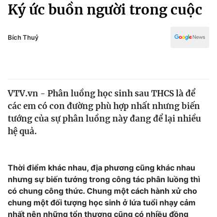
Chính trị
Ký ức buồn người trong cuộc
Truyền hình
Văn hóa - Giải trí
Xã hội
Y tế
Bích Thuỷ
Đời sống
Pháp luật
Công nghệ
Giáo dục
Y tế
VTV.vn - Phân luồng học sinh sau THCS là để
các em có con đường phù hợp nhất nhưng biến
Thế giới
tướng của sự phân luồng này đang để lại nhiều
hệ quả.
Tin tức
Kinh tế
Thế giới đó đây
Tài chính
Thời điểm khác nhau, địa phương cũng khác nhau
Dữ liệu và đời sống
Câu chuyện quốc tế
nhưng sự biến tướng trong công tác phân luồng thì
Thị trường
có chung công thức. Chung một cách hành xử cho
Truyền hình
Góc doanh nghiệp
chung một đối tượng học sinh ở lứa tuổi nhạy cảm
nhất nên những tổn thương cũng có nhiều đồng