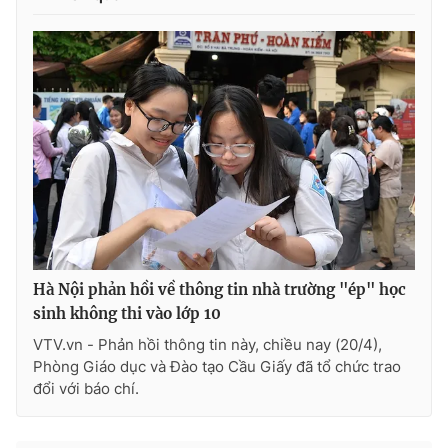
THỜI BÁO VTV
Theo dõi báo trên
Cơ quan chủ quản:
Đài Truyền hình Việt Nam
Cơ quan báo chí:
Thời báo VTV
Hà Nội phản hồi về thông tin nhà trường "ép" học
Giấy phép hoạt động báo in và báo điện tử số 483/GP-BTTTT
sinh không thi vào lớp 10
cấp ngày 29/12/2023
VTV.vn - Phản hồi thông tin này, chiều nay (20/4),
Tổng Biên tập:
Vũ Thanh Thủy
Phòng Giáo dục và Đào tạo Cầu Giấy đã tổ chức trao
Phó Tổng Biên tập:
Nguyễn Thị Mỹ Hạnh, Phạm Quốc Thắng,
đổi với báo chí.
Nguyễn Trọng Ninh
Tổng đài VTV:
024.38 355 931 - 024.38 355 932