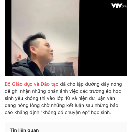
Photo
Infographic
Video
Shorts video
VTV Money
VTV Thể thao
VTV Sức khoẻ
Bất động sản
Thị trường 24h
Tấm lòng Việt
Bộ Giáo dục và Đào tạo
đã cho lập đường dây nóng
để ghi nhận những phản ánh việc các trường ép học
VTV4
Vươn mình bằng AI
sinh yếu không thi vào lớp 10 và hiện dư luận vẫn
đang nóng lòng chờ những kết luận sau những báo
VTV9
VTV8
cáo khẳng định "không có chuyện ép" học sinh.
Liên hệ tòa soạn
English
Tin liên quan