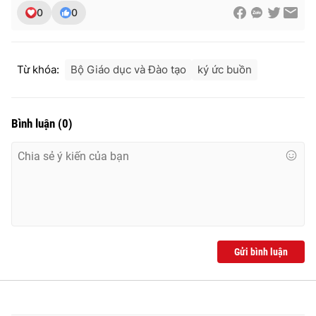
Ðiện thoại Thời báo VTV:
024.66 897 897
0
0
Email:
toasoan@vtv.vn
Liên hệ quảng cáo:
024-7300.7108
Từ khóa:
Bộ Giáo dục và Đào tạo
ký ức buồn
Bình luận
(
0
)
® Cấm sao chép dưới mọi hình thức nếu không có sự chấp
Gửi bình luận
thuận bằng văn bản. Ghi rõ nguồn VTV.vn khi phát hành lại
thông tin từ website này.