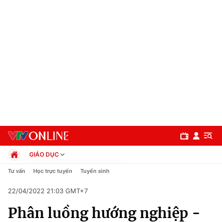
GIÁO DỤC
Chính trị
Tư vấn
Học trực tuyến
Tuyển sinh
Xã hội
22/04/2022 21:03 GMT+7
Pháp luật
Chuyên mục
Kinh tế
Phân luồng hướng nghiệp -
Thể thao