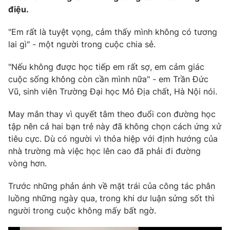
Phim VTV
điệu.
Giải trí
Hậu trường
"Em rất là tuyệt vọng, cảm thấy mình không có tương
Điện ảnh
Đời sống
Nhân vật
lai gì" - một người trong cuộc chia sẻ.
Âm nhạc
Du lịch
Khán giả
"Nếu không được học tiếp em rất sợ, em cảm giác
Giáo dục
Sao
cuộc sống không còn cần mình nữa" - em Trần Đức
Làm đẹp
Giải sao mai
Vũ, sinh viên Trường Đại học Mỏ Địa chất, Hà Nội nói.
Tuyển sinh
Công nghệ
Chất lượng cuộc sống
Học trực tuyến
May mắn thay vì quyết tâm theo đuổi con đường học
Hitech Công nghệ tương lai
tập nên cả hai bạn trẻ này đã không chọn cách ứng xử
Giao lưu trực tuyến
tiêu cực. Dù có người vì thỏa hiệp với định hướng của
Sản phẩm
nhà trường mà việc học lên cao đã phải đi đường
Lịch phát sóng
Thị trường
vòng hơn.
Tư vấn
Trước những phản ánh về mặt trái của công tác phân
Chuyên mục khác
luồng những ngày qua, trong khi dư luận sửng sốt thì
người trong cuộc không mấy bất ngờ.
Emagazine
Podcast