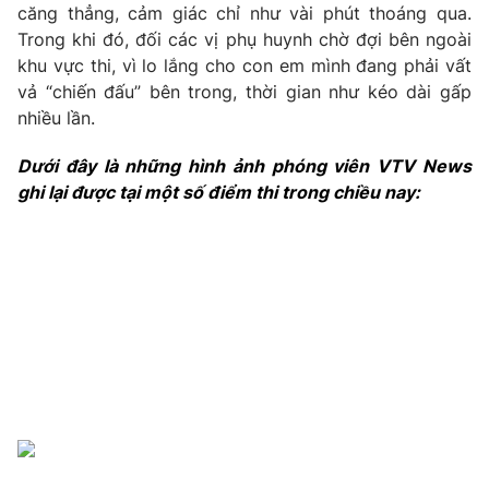
Phim VTV
căng thẳng, cảm giác chỉ như vài phút thoáng qua.
Giải trí
Trong khi đó, đối các vị phụ huynh chờ đợi bên ngoài
Hậu trường
khu vực thi, vì lo lắng cho con em mình đang phải vất
Điện ảnh
Đời sống
vả “chiến đấu” bên trong, thời gian như kéo dài gấp
Nhân vật
Âm nhạc
nhiều lần.
Du lịch
Khán giả
Giáo dục
Sao
Dưới đây là những hình ảnh phóng viên VTV News 
Làm đẹp
Giải sao mai
ghi lại được tại một số điểm thi trong chiều nay:
Tuyển sinh
Công nghệ
Chất lượng cuộc sống
Học trực tuyến
Hitech Công nghệ tương lai
Giao lưu trực tuyến
Sản phẩm
Lịch phát sóng
Thị trường
Tư vấn
Chuyên mục khác
Emagazine
Podcast