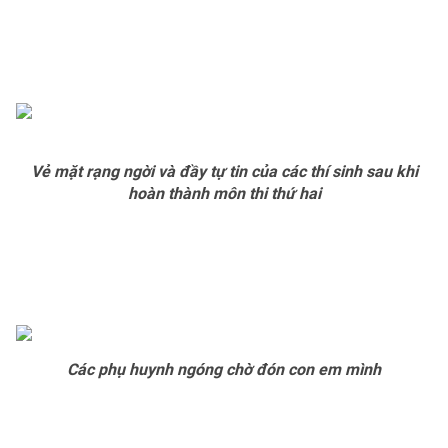
Email:
toasoan@vtv.vn
Liên hệ quảng cáo:
024-7300.7108
Vẻ mặt rạng ngời và đầy tự tin của các thí sinh sau khi
hoàn thành môn thi thứ hai
® Cấm sao chép dưới mọi hình thức nếu không có sự chấp
thuận bằng văn bản. Ghi rõ nguồn VTV.vn khi phát hành lại
thông tin từ website này.
Các phụ huynh ngóng chờ đón con em mình