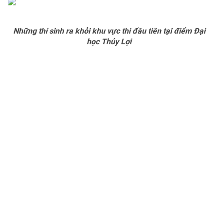
Những thí sinh ra khỏi khu vực thi đầu tiên tại điểm Đại
học Thủy Lợi
THỜI BÁO VTV
Theo dõi báo trên
Cơ quan chủ quản:
Đài Truyền hình Việt Nam
Cơ quan báo chí:
Thời báo VTV
Giấy phép hoạt động báo in và báo điện tử số 483/GP-BTTTT
cấp ngày 29/12/2023
Tổng Biên tập:
Vũ Thanh Thủy
Phó Tổng Biên tập:
Nguyễn Thị Mỹ Hạnh, Phạm Quốc Thắng,
Nguyễn Trọng Ninh
Tổng đài VTV:
024.38 355 931 - 024.38 355 932
Ðiện thoại Thời báo VTV:
024.66 897 897