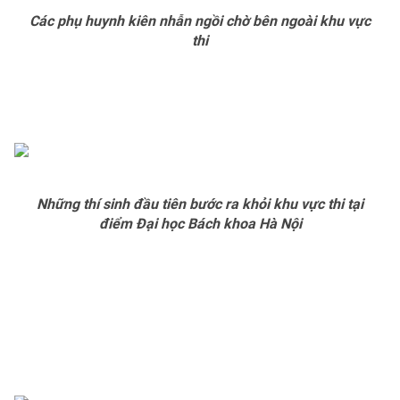
Các phụ huynh kiên nhẫn ngồi chờ bên ngoài khu vực
Photo
Infographic
thi
Video
Shorts video
VTV Money
VTV Thể thao
VTV Sức khoẻ
Bất động sản
Những thí sinh đầu tiên bước ra khỏi khu vực thi tại
điểm Đại học Bách khoa Hà Nội
Thị trường 24h
Tấm lòng Việt
VTV4
Vươn mình bằng AI
VTV9
VTV8
Liên hệ tòa soạn
English