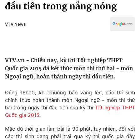
Chính trị
đầu tiên trong nắng nóng
Truyền hình
Văn hóa - Giải trí
Xã hội
Y tế
VTV News
Đời sống
Pháp luật
Công nghệ
Giáo dục
Y tế
VTV.vn - Chiều nay, kỳ thi Tốt nghiệp THPT
Quốc gia 2015 đã kết thúc môn thi thứ hai - môn
Thế giới
Ngoại ngữ, hoàn thành ngày thi đầu tiên.
Tin tức
Kinh tế
Đúng 16h00, khi chuông báo vang lên, các thí sinh
Thế giới đó đây
chính thức hoàn thành môn Ngoại ngữ - môn thi thứ
Tài chính
hai trong ngày thi đầu tiên của kỳ thi
Tốt nghiệp THPT
Dữ liệu và đời sống
Câu chuyện quốc tế
Quốc gia 2015
.
Thị trường
Truyền hình
Mặc dù thời gian làm bài là 90 phút, tuy nhiên, đối với
Góc doanh nghiệp
các thí sinh đang phải trải qua kỳ thi quốc gia đầy