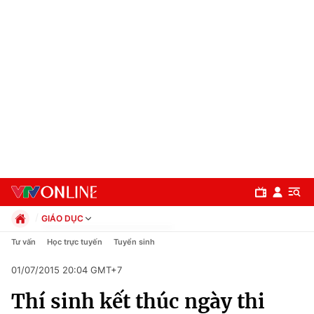
GIÁO DỤC
Chính trị
Tư vấn
Học trực tuyến
Tuyển sinh
Xã hội
01/07/2015 20:04 GMT+7
Pháp luật
Chuyên mục
Kinh tế
Thí sinh kết thúc ngày thi
Thể thao