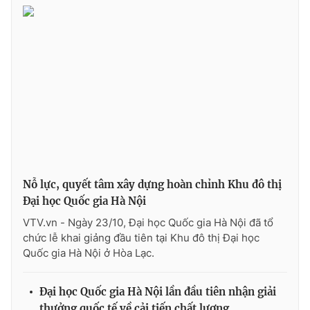
Ðiện thoại Thời báo VTV:
024.66 897 897
Email:
toasoan@vtv.vn
Liên hệ quảng cáo:
024-7300.7108
Nỗ lực, quyết tâm xây dựng hoàn chỉnh Khu đô thị
Đại học Quốc gia Hà Nội
VTV.vn - Ngày 23/10, Đại học Quốc gia Hà Nội đã tổ
chức lễ khai giảng đầu tiên tại Khu đô thị Đại học
® Cấm sao chép dưới mọi hình thức nếu không có sự chấp
Quốc gia Hà Nội ở Hòa Lạc.
thuận bằng văn bản. Ghi rõ nguồn VTV.vn khi phát hành lại
thông tin từ website này.
Đại học Quốc gia Hà Nội lần đầu tiên nhận giải
thưởng quốc tế về cải tiến chất lượng