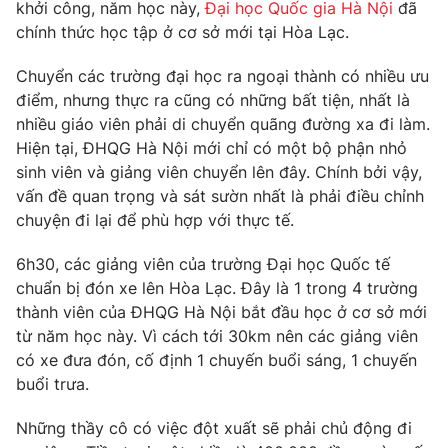
Phim VTV
khởi công, năm học này,
Đại học Quốc gia Hà Nội
đã
Giải trí
chính thức học tập ở cơ sở mới tại Hòa Lạc.
Hậu trường
Điện ảnh
Chuyển các trường đại học ra ngoại thành có nhiều ưu
Đời sống
Nhân vật
điểm, nhưng thực ra cũng có những bất tiện, nhất là
Âm nhạc
Du lịch
nhiều giáo viên phải di chuyển quãng đường xa đi làm.
Khán giả
Giáo dục
Sao
Hiện tại, ĐHQG Hà Nội mới chỉ có một bộ phận nhỏ
Làm đẹp
Giải sao mai
sinh viên và giảng viên chuyển lên đây. Chính bởi vậy,
Tuyển sinh
Công nghệ
vấn đề quan trọng và sát sườn nhất là phải điều chỉnh
Chất lượng cuộc sống
Học trực tuyến
chuyện đi lại để phù hợp với thực tế.
Hitech Công nghệ tương lai
Giao lưu trực tuyến
6h30, các giảng viên của trường Đại học Quốc tế
Sản phẩm
chuẩn bị đón xe lên Hòa Lạc. Đây là 1 trong 4 trường
Lịch phát sóng
thành viên của ĐHQG Hà Nội bắt đầu học ở cơ sở mới
Thị trường
từ năm học này. Vì cách tới 30km nên các giảng viên
Tư vấn
có xe đưa đón, cố định 1 chuyến buổi sáng, 1 chuyến
buổi trưa.
Chuyên mục khác
Emagazine
Podcast
Những thầy cô có việc đột xuất sẽ phải chủ động đi