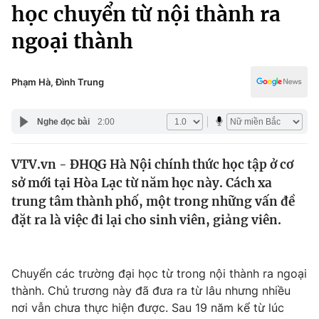
Chính trị
học chuyển từ nội thành ra
Truyền hình
ngoại thành
Văn hóa - Giải trí
Xã hội
Y tế
Đời sống
Phạm Hà, Đình Trung
Pháp luật
Công nghệ
Giáo dục
Nghe đọc bài
2:00
Y tế
VTV.vn - ĐHQG Hà Nội chính thức học tập ở cơ
Thế giới
sở mới tại Hòa Lạc từ năm học này. Cách xa
Tin tức
trung tâm thành phố, một trong những vấn đề
Kinh tế
đặt ra là việc đi lại cho sinh viên, giảng viên.
Thế giới đó đây
Tài chính
Dữ liệu và đời sống
Câu chuyện quốc tế
Thị trường
Chuyển các trường đại học từ trong nội thành ra ngoại
thành. Chủ trương này đã đưa ra từ lâu nhưng nhiều
Truyền hình
Góc doanh nghiệp
nơi vẫn chưa thực hiện được. Sau 19 năm kể từ lúc