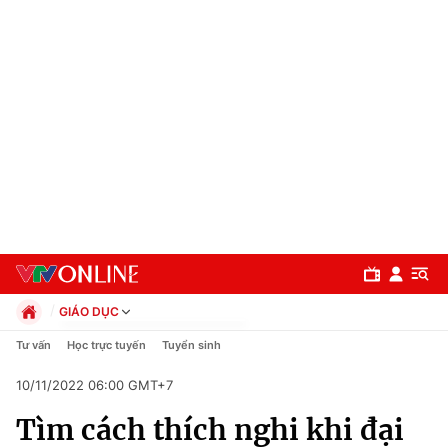
GIÁO DỤC
Chính trị
Tư vấn
Học trực tuyến
Tuyển sinh
Xã hội
10/11/2022 06:00 GMT+7
Pháp luật
Chuyên mục
Kinh tế
Tìm cách thích nghi khi đại
Thể thao