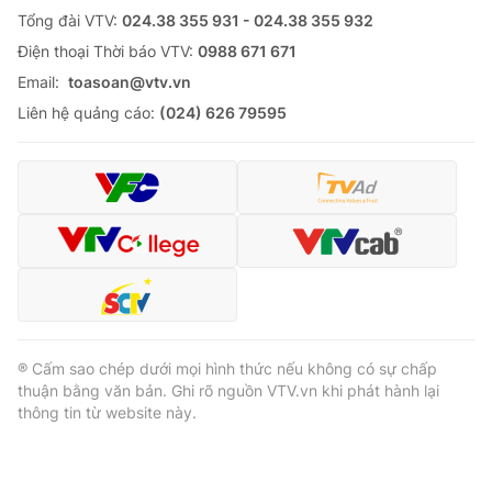
Tổng đài VTV:
024.38 355 931 - 024.38 355 932
Ðiện thoại Thời báo VTV:
0988 671 671
Email:
toasoan@vtv.vn
Liên hệ quảng cáo:
(024) 626 79595
® Cấm sao chép dưới mọi hình thức nếu không có sự chấp
thuận bằng văn bản. Ghi rõ nguồn VTV.vn khi phát hành lại
thông tin từ website này.