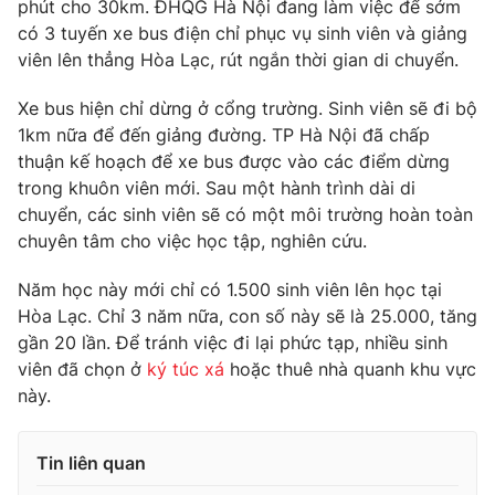
phút cho 30km. ĐHQG Hà Nội đang làm việc để sớm
có 3 tuyến xe bus điện chỉ phục vụ sinh viên và giảng
viên lên thẳng Hòa Lạc, rút ngắn thời gian di chuyển.
THỜI BÁO VTV
Xe bus hiện chỉ dừng ở cổng trường. Sinh viên sẽ đi bộ
1km nữa để đến giảng đường. TP Hà Nội đã chấp
thuận kế hoạch để xe bus được vào các điểm dừng
trong khuôn viên mới. Sau một hành trình dài di
Theo dõi báo trên
chuyển, các sinh viên sẽ có một môi trường hoàn toàn
chuyên tâm cho việc học tập, nghiên cứu.
Cơ quan chủ quản:
Đài Truyền hình Việt Nam
Năm học này mới chỉ có 1.500 sinh viên lên học tại
Cơ quan báo chí:
Thời báo VTV
Hòa Lạc. Chỉ 3 năm nữa, con số này sẽ là 25.000, tăng
Giấy phép hoạt động báo in và báo điện tử số 483/GP-BTTTT
gần 20 lần. Để tránh việc đi lại phức tạp, nhiều sinh
cấp ngày 29/12/2023
viên đã chọn ở
ký túc xá
hoặc thuê nhà quanh khu vực
Tổng Biên tập:
Vũ Thanh Thủy
này.
Phó Tổng Biên tập:
Nguyễn Thị Mỹ Hạnh, Phạm Quốc Thắng,
Nguyễn Trọng Ninh
Tin liên quan
Tổng đài VTV:
024.38 355 931 - 024.38 355 932