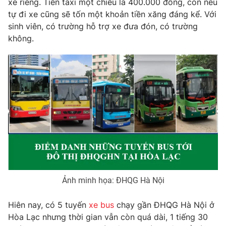
xe riêng. Tiền taxi một chiều là 400.000 đồng, còn nếu
tự đi xe cũng sẽ tốn một khoản tiền xăng đáng kể. Với
Photo
Infographic
sinh viên, có trường hỗ trợ xe đưa đón, có trường
không.
Video
Shorts video
VTV Money
VTV Thể thao
VTV Sức khoẻ
Bất động sản
Thị trường 24h
Tấm lòng Việt
VTV4
Vươn mình bằng AI
Ảnh minh họa: ĐHQG Hà Nội
VTV9
VTV8
Hiên nay, có 5 tuyến
xe bus
chạy gần ĐHQG Hà Nội ở
Hòa Lạc nhưng thời gian vẫn còn quá dài, 1 tiếng 30
Liên hệ tòa soạn
English