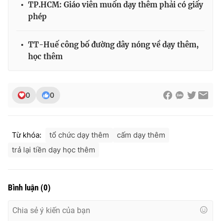
TP.HCM: Giáo viên muốn dạy thêm phải có giấy
phép
TT-Huế công bố đường dây nóng về dạy thêm,
THỜI BÁO VTV
học thêm
Theo dõi báo trên
0
0
Cơ quan chủ quản:
Đài Truyền hình Việt Nam
Từ khóa:
tổ chức dạy thêm
cấm dạy thêm
Cơ quan báo chí:
Thời báo VTV
trả lại tiền dạy học thêm
Giấy phép hoạt động báo in và báo điện tử số 483/GP-BTTTT
cấp ngày 29/12/2023
Tổng Biên tập:
Vũ Thanh Thủy
Bình luận
(
0
)
Phó Tổng Biên tập:
Nguyễn Thị Mỹ Hạnh, Phạm Quốc Thắng,
Nguyễn Trọng Ninh
Tổng đài VTV:
024.38 355 931 - 024.38 355 932