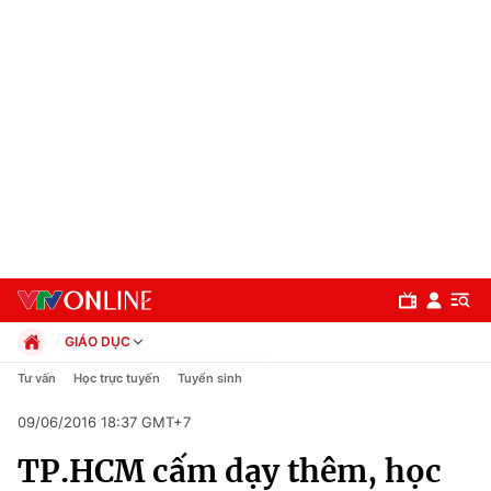
GIÁO DỤC
Chính trị
Tư vấn
Học trực tuyến
Tuyển sinh
Xã hội
09/06/2016 18:37 GMT+7
Pháp luật
Chuyên mục
Kinh tế
TP.HCM cấm dạy thêm, học
Thể thao