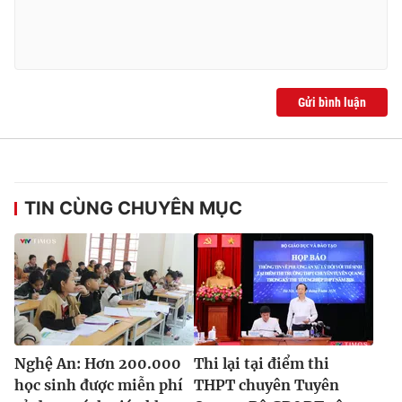
Ðiện thoại Thời báo VTV:
024.66 897 897
Email:
toasoan@vtv.vn
Liên hệ quảng cáo:
024-7300.7108
Gửi bình luận
TIN CÙNG CHUYÊN MỤC
® Cấm sao chép dưới mọi hình thức nếu không có sự chấp
thuận bằng văn bản. Ghi rõ nguồn VTV.vn khi phát hành lại
thông tin từ website này.
Nghệ An: Hơn 200.000
Thi lại tại điểm thi
học sinh được miễn phí
THPT chuyên Tuyên