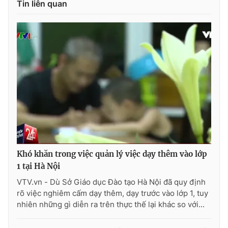
Tin liên quan
Photo
Infographic
Video
Shorts video
VTV Money
VTV Thể thao
VTV Sức khoẻ
Bất động sản
Thị trường 24h
Tấm lòng Việt
Khó khăn trong việc quản lý việc dạy thêm vào lớp
VTV4
Vươn mình bằng AI
1 tại Hà Nội
VTV.vn - Dù Sở Giáo dục Đào tạo Hà Nội đã quy định
rõ việc nghiêm cấm dạy thêm, dạy trước vào lớp 1, tuy
VTV9
VTV8
nhiên những gì diễn ra trên thực thế lại khác so với...
Liên hệ tòa soạn
English