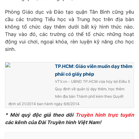
Phim VTV
Giải trí
Phòng Giáo dục và Đào tạo quận Tân Bình cũng yêu
Hậu trường
cầu các trường Tiểu học và Trung học trên địa bàn
Điện ảnh
Đời sống
Nhân vật
không tổ chức dạy thêm dưới bất kỳ hình thức nào.
Âm nhạc
Thay vào đó, các trường có thể tổ chức những hoạt
Du lịch
Khán giả
động vui chơi, ngoại khóa, rèn luyện kỹ năng cho học
Giáo dục
Sao
sinh.
Làm đẹp
Giải sao mai
Tuyển sinh
Công nghệ
Chất lượng cuộc sống
TP.HCM: Giáo viên muốn dạy thêm
Học trực tuyến
Hitech Công nghệ tương lai
phải có giấy phép
Giao lưu trực tuyến
VTV.vn - UBND TP.HCM vừa hủy bỏ Điều 5
Sản phẩm
Quy định về quản lý dạy thêm, học thêm
Lịch phát sóng
trên địa bàn Thành phố kèm theo Quyết
Thị trường
định số 21/2014 ban hành ngày 6/6/2014.
Tư vấn
* Mời quý độc giả theo dõi
Truyền hình trực tuyến
Chuyên mục khác
các kênh của Đài Truyền hình Việt Nam!
Emagazine
Podcast