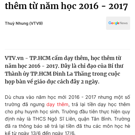
Chính trị
thêm từ năm học 2016 - 2017
Truyền hình
Văn hóa - Giải trí
Xã hội
Y tế
Thuỳ Nhung (VTV9)
Đời sống
Pháp luật
Công nghệ
Giáo dục
Y tế
VTV.vn - TP.HCM cấm dạy thêm, học thêm từ
năm học 2016 - 2017. Đây là chỉ đạo của Bí thư
Thế giới
Thành ủy TP.HCM Đinh La Thăng trong cuộc
họp bàn về giáo dục cách đây 2 ngày.
Tin tức
Kinh tế
Thế giới đó đây
Dù chưa vào năm học mới 2016 - 2017 nhưng một số
Tài chính
trường đã ngưng
dạy thêm
, trả lại tiền dạy học thêm
Dữ liệu và đời sống
Câu chuyện quốc tế
cho phụ huynh học sinh. Trường đầu tiên thực hiện quy
Thị trường
định này là THCS Ngô Sĩ Liên, quận Tân Bình. Trường
Truyền hình
Góc doanh nghiệp
đã ra thông báo sẽ trả lại tiền đã thu các môn học hè
kể từ ngày 13/6 đến ngày 17/6.