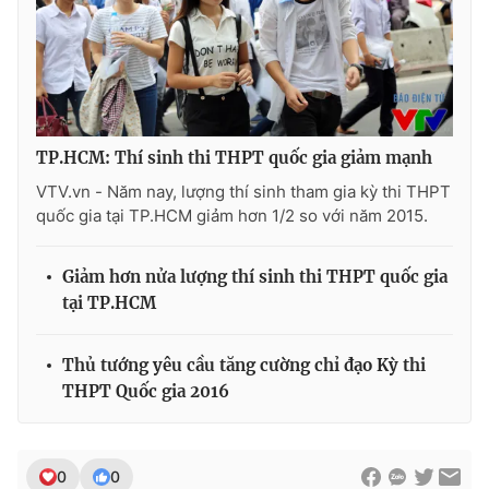
Photo
Infographic
Video
Shorts video
TP.HCM: Thí sinh thi THPT quốc gia giảm mạnh
VTV Money
VTV Thể thao
VTV.vn - Năm nay, lượng thí sinh tham gia kỳ thi THPT
quốc gia tại TP.HCM giảm hơn 1/2 so với năm 2015.
VTV Sức khoẻ
Bất động sản
Giảm hơn nửa lượng thí sinh thi THPT quốc gia
Thị trường 24h
Tấm lòng Việt
tại TP.HCM
VTV4
Vươn mình bằng AI
Thủ tướng yêu cầu tăng cường chỉ đạo Kỳ thi
THPT Quốc gia 2016
VTV9
VTV8
0
0
Liên hệ tòa soạn
English