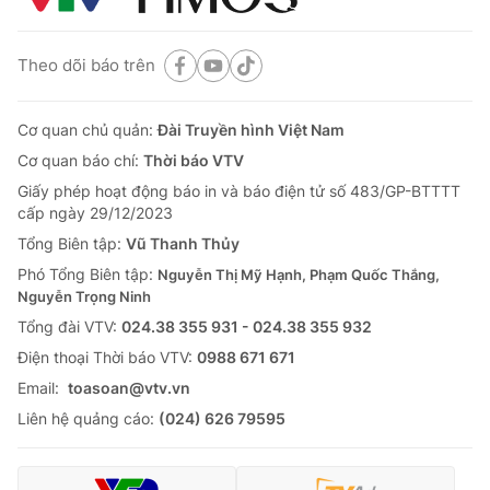
Theo dõi báo trên
Cơ quan chủ quản:
Đài Truyền hình Việt Nam
Cơ quan báo chí:
Thời báo VTV
Giấy phép hoạt động báo in và báo điện tử số 483/GP-BTTTT
cấp ngày 29/12/2023
Tổng Biên tập:
Vũ Thanh Thủy
Phó Tổng Biên tập:
Nguyễn Thị Mỹ Hạnh, Phạm Quốc Thắng,
Nguyễn Trọng Ninh
Tổng đài VTV:
024.38 355 931 - 024.38 355 932
Ðiện thoại Thời báo VTV:
0988 671 671
Email:
toasoan@vtv.vn
Liên hệ quảng cáo:
(024) 626 79595