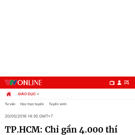
GIÁO DỤC
Chính trị
Tư vấn
Học trực tuyến
Tuyển sinh
Xã hội
20/05/2016 14:30 GMT+7
Pháp luật
Chuyên mục
Kinh tế
TP.HCM: Chỉ gần 4.000 thí
Thể thao