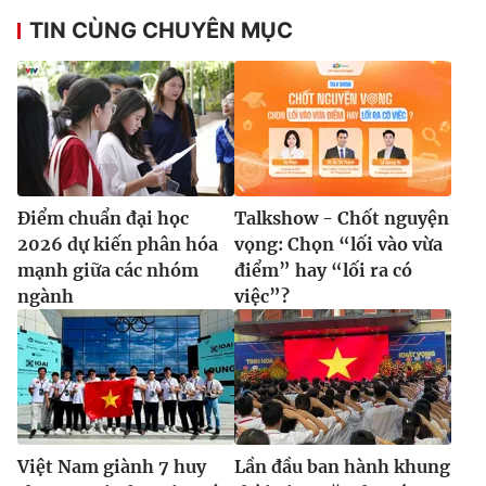
Ðiện thoại Thời báo VTV:
024.66 897 897
TIN CÙNG CHUYÊN MỤC
Email:
toasoan@vtv.vn
Liên hệ quảng cáo:
024-7300.7108
Điểm chuẩn đại học
Talkshow - Chốt nguyện
2026 dự kiến phân hóa
vọng: Chọn “lối vào vừa
mạnh giữa các nhóm
điểm” hay “lối ra có
ngành
việc”?
® Cấm sao chép dưới mọi hình thức nếu không có sự chấp
thuận bằng văn bản. Ghi rõ nguồn VTV.vn khi phát hành lại
thông tin từ website này.
Việt Nam giành 7 huy
Lần đầu ban hành khung