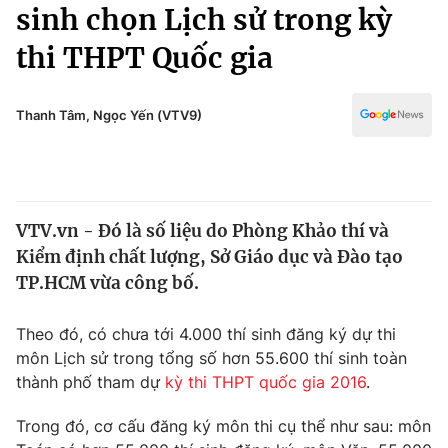
Chính trị
sinh chọn Lịch sử trong kỳ
Truyền hình
thi THPT Quốc gia
Văn hóa - Giải trí
Xã hội
Y tế
Đời sống
Thanh Tâm, Ngọc Yến (VTV9)
Pháp luật
Công nghệ
Giáo dục
Y tế
VTV.vn - Đó là số liệu do Phòng Khảo thí và
Thế giới
Kiểm định chất lượng, Sở Giáo dục và Đào tạo
Tin tức
TP.HCM vừa công bố.
Kinh tế
Thế giới đó đây
Theo đó, có chưa tới 4.000 thí sinh đăng ký dự thi
Tài chính
Dữ liệu và đời sống
môn Lịch sử trong tổng số hơn 55.600 thí sinh toàn
Câu chuyện quốc tế
Thị trường
thành phố tham dự
kỳ thi THPT quốc gia 2016
.
Truyền hình
Góc doanh nghiệp
Trong đó, cơ cấu đăng ký môn thi cụ thể như sau: môn