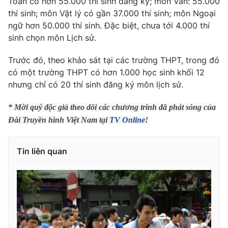
Toán có hơn 55.000 thí sinh đăng ký; môn Văn: 55.000
Phim VTV
Giải trí
thí sinh; môn Vật lý có gần 37.000 thí sinh; môn Ngoại
Hậu trường
ngữ hơn 50.000 thí sinh. Đặc biệt, chưa tới 4.000 thí
Điện ảnh
sinh chọn môn Lịch sử.
Đời sống
Nhân vật
Âm nhạc
Trước đó, theo khảo sát tại các trường THPT, trong đó
Du lịch
Khán giả
Giáo dục
có một trường THPT có hơn 1.000 học sinh khối 12
Sao
Làm đẹp
Giải sao mai
nhưng chỉ có 20 thí sinh đăng ký môn lịch sử.
Tuyển sinh
Công nghệ
Chất lượng cuộc sống
* Mời quý độc giả theo dõi các chương trình đã phát sóng của
Học trực tuyến
Hitech Công nghệ tương lai
Đài Truyền hình Việt Nam tại
TV Online
!
Giao lưu trực tuyến
Sản phẩm
Tin liên quan
Lịch phát sóng
Thị trường
Tư vấn
Chuyên mục khác
Emagazine
Podcast