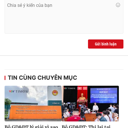
Gửi bình luận
TIN CÙNG CHUYÊN MỤC
Bộ GD&ĐT lý giải vì sao
Bộ GD&ĐT: Thi lại tại