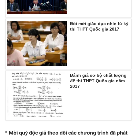
Photo
Infographic
Đổi mới giáo dục nhìn từ kỳ
Video
Shorts video
thi THPT Quốc gia 2017
VTV Money
VTV Thể thao
VTV Sức khoẻ
Bất động sản
Đánh giá sơ bộ chất lượng
Thị trường 24h
Tấm lòng Việt
đề thi THPT Quốc gia năm
2017
VTV4
Vươn mình bằng AI
VTV9
VTV8
* Mời quý độc giả theo dõi các chương trình đã phát
Liên hệ tòa soạn
English