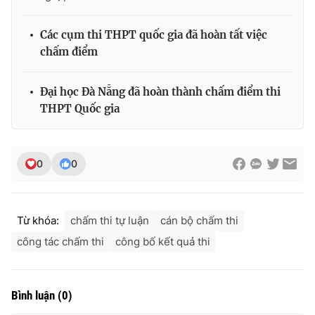
Ðiện thoại Thời báo VTV:
024.66 897 897
Email:
toasoan@vtv.vn
Các cụm thi THPT quốc gia đã hoàn tất việc
Liên hệ quảng cáo:
024-7300.7108
chấm điểm
Đại học Đà Nẵng đã hoàn thành chấm điểm thi
THPT Quốc gia
0
0
Từ khóa:
chấm thi tự luận
cán bộ chấm thi
công tác chấm thi
công bố kết quả thi
® Cấm sao chép dưới mọi hình thức nếu không có sự chấp
thuận bằng văn bản. Ghi rõ nguồn VTV.vn khi phát hành lại
thông tin từ website này.
Bình luận
(
0
)