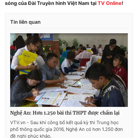
sóng của Đài Truyền hình Việt Nam tại
TV Online
!
Tin liên quan
THỜI BÁO VTV
Theo dõi báo trên
Cơ quan chủ quản:
Đài Truyền hình Việt Nam
Cơ quan báo chí:
Thời báo VTV
Giấy phép hoạt động báo in và báo điện tử số 483/GP-BTTTT
cấp ngày 29/12/2023
Tổng Biên tập:
Vũ Thanh Thủy
Nghệ An: Hơn 1.250 bài thi THPT được chấm lại
Phó Tổng Biên tập:
Nguyễn Thị Mỹ Hạnh, Phạm Quốc Thắng,
VTV.vn - Sau khi công bố kết quả kỳ thi Trung học
Nguyễn Trọng Ninh
phổ thông quốc gia 2016, Nghệ An có hơn 1.250 đơn
Tổng đài VTV:
024.38 355 931 - 024.38 355 932
đề nghị phúc khảo.