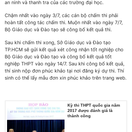
Phim VTV
an ninh và thanh tra của các trường đại học.
Giải trí
Hậu trường
Chậm nhất vào ngày 3/7, các cán bộ chấm thi phải
Điện ảnh
hoàn tất công tác chấm thi. Muộn nhất vào ngày 7/7,
Đời sống
Nhân vật
Bộ Giáo dục và Đào tạo sẽ công bố kết quả thi.
Âm nhạc
Du lịch
Khán giả
Giáo dục
Sao
Sau khi chấm thi xong, Sở Giáo dục và Đào tạo
Làm đẹp
Giải sao mai
TP.HCM sẽ gửi kết quả xét công nhận tốt nghiệp cho
Tuyển sinh
Bộ Giáo dục và Đào tạo và công bố kết quả tốt
Công nghệ
Chất lượng cuộc sống
nghiệp THPT vào ngày 14/7. Sau khi công bố kết quả,
Học trực tuyến
Hitech Công nghệ tương lai
thí sinh nộp đơn phúc khảo tại nơi đăng ký dự thi. Thí
Giao lưu trực tuyến
sinh có thể lấy mẫu đơn xin phúc khảo trên trang web.
Sản phẩm
Lịch phát sóng
Thị trường
Tư vấn
Kỳ thi THPT quốc gia năm
2017 được đánh giá là
Chuyên mục khác
thành công
Emagazine
Podcast