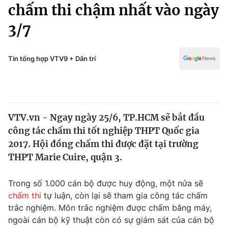
Chính trị
chấm thi chậm nhất vào ngày
Truyền hình
3/7
Văn hóa - Giải trí
Xã hội
Y tế
Đời sống
Tin tổng hợp VTV9 + Dân trí
Pháp luật
Công nghệ
Giáo dục
Y tế
VTV.vn - Ngay ngày 25/6, TP.HCM sẽ bắt đầu
Thế giới
công tác chấm thi tốt nghiệp THPT Quốc gia
Tin tức
2017. Hội đồng chấm thi được đặt tại trường
Kinh tế
THPT Marie Cuire, quận 3.
Thế giới đó đây
Tài chính
Dữ liệu và đời sống
Câu chuyện quốc tế
Trong số 1.000 cán bộ được huy động, một nửa sẽ
Thị trường
chấm thi
tự luận, còn lại sẽ tham gia công tác chấm
trắc nghiệm. Môn trắc nghiệm được chấm bằng máy,
Truyền hình
Góc doanh nghiệp
ngoài cán bộ kỹ thuật còn có sự giám sát của cán bộ