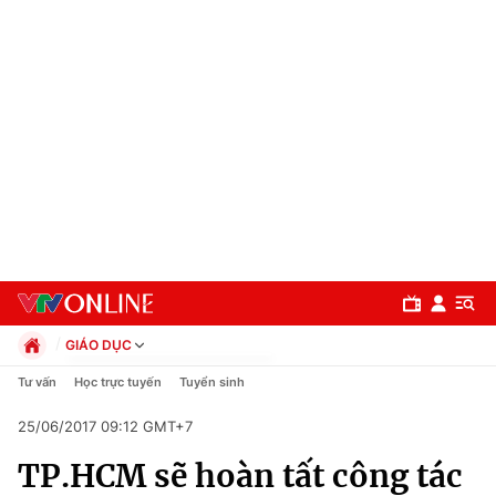
GIÁO DỤC
Chính trị
Tư vấn
Học trực tuyến
Tuyển sinh
Xã hội
25/06/2017 09:12 GMT+7
Pháp luật
Chuyên mục
Kinh tế
TP.HCM sẽ hoàn tất công tác
Thể thao