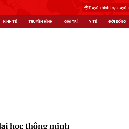
Truyền hình trực tuyến
KINH TẾ
TRUYỀN HÌNH
GIẢI TRÍ
Y TẾ
ĐỜI SỐNG
Pháp luật
Y tế
Truyền hình
Multimedia
Phim VTV
Video
Hậu trường
Shorts video
Nhân vật
Podcast
Khán giả
EMagazine
Giải sao mai
Photo
đại học thông minh
Infographic