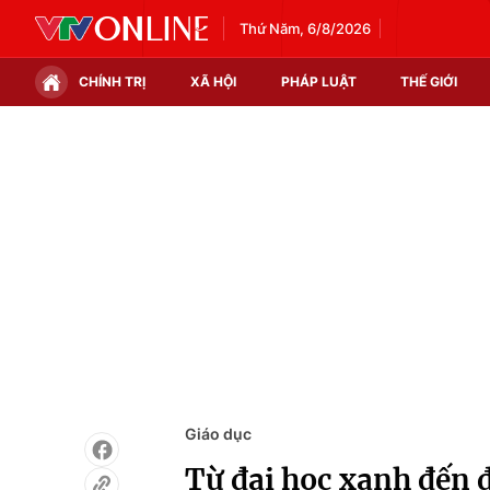
Thứ Năm, 6/8/2026
CHÍNH TRỊ
XÃ HỘI
PHÁP LUẬT
THẾ GIỚI
Chính trị
Xã hội
Thế giới
Kinh tế
Tin tức
Tài chính
Thế giới đó đây
Thị trường
Câu chuyện quốc tế
Góc doanh nghiệp
Dữ liệu và đời sống
Giáo dục
Từ đại học xanh đến 