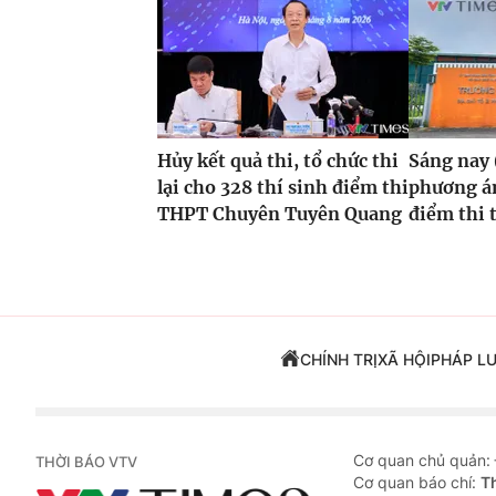
Hủy kết quả thi, tổ chức thi
Sáng nay 
lại cho 328 thí sinh điểm thi
phương án
THPT Chuyên Tuyên Quang
điểm thi 
CHÍNH TRỊ
XÃ HỘI
PHÁP L
Cơ quan chủ quản:
THỜI BÁO VTV
Cơ quan báo chí:
T