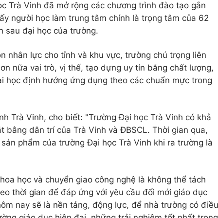
 học Trà Vinh đã mở rộng các chương trình đào tạo gắn
ấy người học làm trung tâm chính là trọng tâm của 62
 sau đại học của trường.
nhân lực cho tỉnh và khu vực, trường chú trọng liên
ơn nữa vai trò, vị thế, tạo dựng uy tín bằng chất lượng,
đại học định hướng ứng dụng theo các chuẩn mực trong
h Trà Vinh, cho biết: "Trường Đại học Trà Vinh có khả
 bằng dân trí của Trà Vinh và ĐBSCL. Thời gian qua,
 sản phẩm của trường Đại học Trà Vinh khi ra trường là
khoa học và chuyển giao công nghệ là không thể tách
theo thời gian để đáp ứng với yêu cầu đổi mới giáo dục
ôm nay sẽ là nền tảng, động lực, để nhà trường có điề
ường giáo dục hiện đại, những trải nghiệm tốt nhất trong