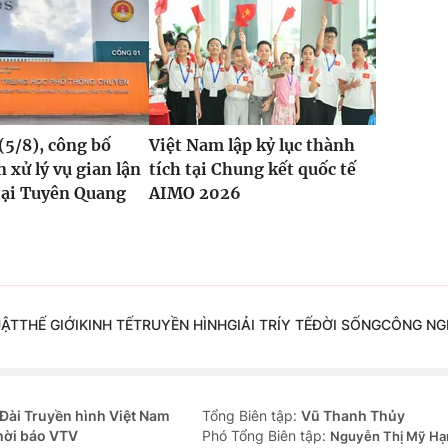
(5/8), công bố
Việt Nam lập kỷ lục thành
 xử lý vụ gian lận
tích tại Chung kết quốc tế
tại Tuyên Quang
AIMO 2026
UẬT
THẾ GIỚI
KINH TẾ
TRUYỀN HÌNH
GIẢI TRÍ
Y TẾ
ĐỜI SỐNG
CÔNG NG
Đài Truyền hình Việt Nam
Tổng Biên tập:
Vũ Thanh Thủy
hời báo VTV
Phó Tổng Biên tập:
Nguyễn Thị Mỹ Hạ