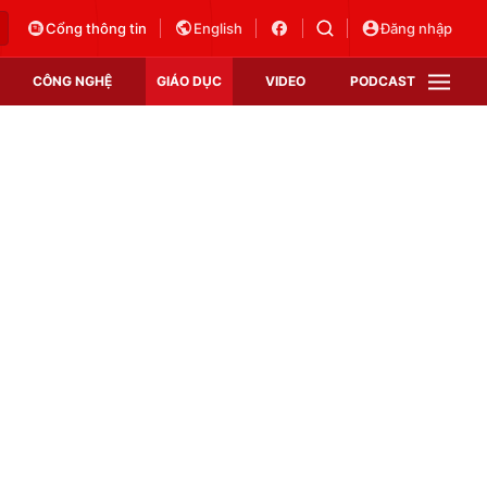
Cổng thông tin
English
Đăng nhập
CÔNG NGHỆ
GIÁO DỤC
VIDEO
PODCAST
VTV Money
VTV Thể thao
VTV Sức khoẻ
Bất động sản
Thị trường 24h
Tấm lòng Việt
Vươn mình bằng AI
VTV4
VTV8
VTV9
Lịch phát sóng
Giao lưu trực tuyến
Sự kiện