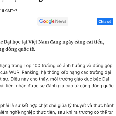
Góc ảnh
:16 GMT+7
Chia sẻ
Giáo dục
Công nghệ
Tuyển sinh
Hitech Công ng
c Đại học tại Việt Nam đang ngày càng cải tiến,
Học trực tuyến
Sản phẩm
ng đồng quốc tế.
g
Thị trường
Tư vấn
 hạng trong Top 100 trường có ảnh hưởng và đóng góp
g của WURI Ranking, hệ thống xếp hạng các trường đại
t sự. Điều này cho thấy, môi trường giáo dục bậc Đại
ải tiến, nhận được sự đánh giá cao từ cộng đồng quốc
 phải là sự kết hợp chặt chẽ giữa lý thuyết và thực hành
hiệm nghề nghiệp thực tiễn, sau khi ra trường có thể tự