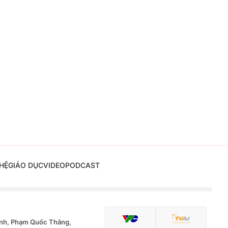
HỆ
GIÁO DỤC
VIDEO
PODCAST
nh, Phạm Quốc Thắng,