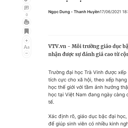
Ngọc Dung - Thanh Huyền
17/06/2021 18
0
Giải trí
Đời sống
Điện ảnh
Du lịch
VTV.vn - Môi trường giáo dục bậ
Âm nhạc
Làm đẹp
nhận được sự đánh giá cao từ cộ
Sao
Chất lượng cuộc sốn
Trường đại học Trà Vinh được xếp
tích cực cho xã hội, theo xếp hạn
học thế giới với tầm ảnh hưởng thậ
học tại Việt Nam đang ngày càng c
tế.
Xác định rõ, giáo dục bậc đại học,
để giúp sinh viên có nhiều kinh ng