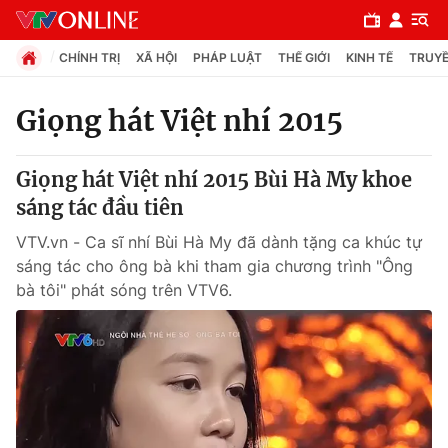
CHÍNH TRỊ
XÃ HỘI
PHÁP LUẬT
THẾ GIỚI
KINH TẾ
TRUYỀ
Giọng hát Việt nhí 2015
Chuyên mục
Giọng hát Việt nhí 2015 Bùi Hà My khoe
Chính trị
sáng tác đầu tiên
VTV.vn - Ca sĩ nhí Bùi Hà My đã dành tặng ca khúc tự
Xã hội
sáng tác cho ông bà khi tham gia chương trình "Ông
bà tôi" phát sóng trên VTV6.
Pháp luật
Y tế
Thế giới