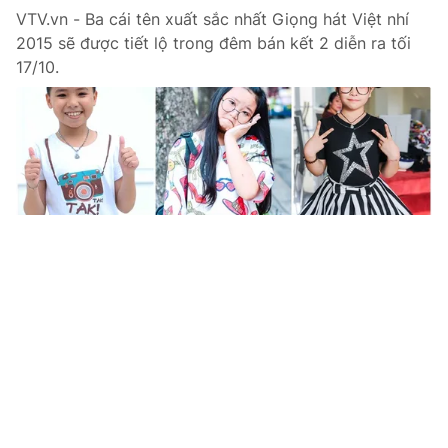
VTV.vn - Ba cái tên xuất sắc nhất Giọng hát Việt nhí
2015 sẽ được tiết lộ trong đêm bán kết 2 diễn ra tối
17/10.
Tin mới
Video
Live
Emagazine
Trang chủ
Đức Phúc 'quậy' tưng bừng cùng học trò
Hồ Hoài Anh
VTV.vn - Khán giả đã một phen bất ngờ khi chứng kiến