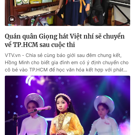
® Cấm sao chép dưới mọi hình thức nếu không có sự chấp
thuận bằng văn bản. Ghi rõ nguồn VTV.vn khi phát hành lại
thông tin từ website này.
Quán quân Giọng hát Việt nhí sẽ chuyển
về TP.HCM sau cuộc thi
VTV.vn - Chia sẻ cùng báo giới sau đêm chung kết,
Hồng Minh cho biết gia đình em có ý định chuyển cho
cô bé vào TP.HCM để học văn hóa kết hợp với phát...