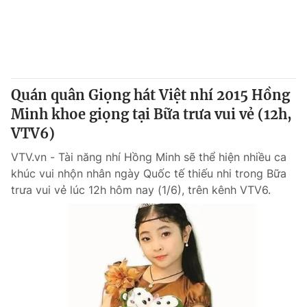
Thị trường 24h
Tấm lòng Việt
VTV4
Vươn mình bằng AI
VTV9
VTV8
Quán quân Giọng hát Việt nhí 2015 Hồng
Minh khoe giọng tại Bữa trưa vui vẻ (12h,
Liên hệ tòa soạn
English
VTV6)
VTV.vn - Tài năng nhí Hồng Minh sẽ thể hiện nhiều ca
khúc vui nhộn nhân ngày Quốc tế thiếu nhi trong Bữa
trưa vui vẻ lúc 12h hôm nay (1/6), trên kênh VTV6.
THỜI BÁO VTV
Theo dõi báo trên
Cơ quan chủ quản:
Đài Truyền hình Việt Nam
Cơ quan báo chí:
Thời báo VTV