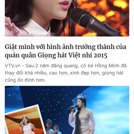
Tin tức
Kinh tế
Thế giới đó đây
Tài chính
Dữ liệu và đời sống
Câu chuyện quốc tế
Thị trường
Giật mình với hình ảnh trưởng thành của
Truyền hình
Góc doanh nghiệp
quán quân Giọng hát Việt nhí 2015
Phim VTV
Giải trí
VTV.vn - Sau 2 năm đăng quang, cô bé Hồng Minh đã
Hậu trường
thay đổi khá nhiều, cao hơn, xinh đẹp hơn, giọng hát
Điện ảnh
cũng ổn định hơn.
Đời sống
Nhân vật
Âm nhạc
Du lịch
Khán giả
Giáo dục
Sao
Làm đẹp
Giải sao mai
Tuyển sinh
Công nghệ
Chất lượng cuộc sống
Học trực tuyến
Hitech Công nghệ tương lai