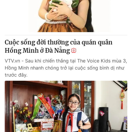
Giấy phép hoạt động báo in và báo điện tử số 483/GP-BTTTT
cấp ngày 29/12/2023
Tổng Biên tập:
Vũ Thanh Thủy
Phó Tổng Biên tập:
Nguyễn Thị Mỹ Hạnh, Phạm Quốc Thắng,
Nguyễn Trọng Ninh
Tổng đài VTV:
Cuộc sống đời thường của quán quân
024.38 355 931 - 024.38 355 932
Ðiện thoại Thời báo VTV:
Hồng Minh ở Đà Nẵng
024.66 897 897
Email:
toasoan@vtv.vn
VTV.vn - Sau khi chiến thắng tại The Voice Kids mùa 3,
Liên hệ quảng cáo:
024-7300.7108
Hồng Minh nhanh chóng trở lại cuộc sống bình dị như
trước đây.