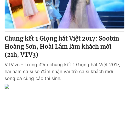
Giao lưu trực tuyến
Sản phẩm
Lịch phát sóng
Thị trường
Tư vấn
Chung kết 1 Giọng hát Việt 2017: Soobin
Chuyên mục khác
Hoàng Sơn, Hoài Lâm làm khách mời
Emagazine
Podcast
(21h, VTV3)
VTV.vn - Trong đêm chung kết 1 Giọng hát Việt 2017,
Photo
Infographic
hai nam ca sĩ sẽ đảm nhận vai trò ca sĩ khách mời
song ca cùng các thí sinh.
Video
Shorts video
VTV Money
VTV Thể thao
VTV Sức khoẻ
Bất động sản