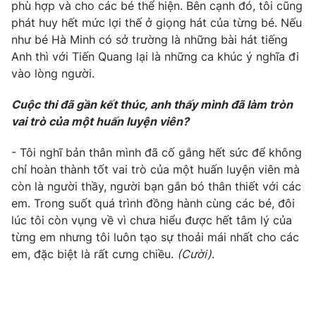
Email:
toasoan@vtv.vn
phù hợp và cho các bé thể hiện. Bên cạnh đó, tôi cũng
Liên hệ quảng cáo:
024-7300.7108
phát huy hết mức lợi thế ở giọng hát của từng bé. Nếu
như bé Hà Minh có sở trường là những bài hát tiếng
Anh thì với Tiến Quang lại là những ca khúc ý nghĩa đi
vào lòng người.
Cuộc thi đã gần kết thúc, anh thấy mình đã làm tròn
vai trò của một huấn luyện viên?
- Tôi nghĩ bản thân mình đã cố gắng hết sức để không
chỉ hoàn thành tốt vai trò của một huấn luyện viên mà
còn là người thầy, người bạn gắn bó thân thiết với các
em. Trong suốt quá trình đồng hành cùng các bé, đôi
lúc tôi còn vụng về vì chưa hiểu được hết tâm lý của
® Cấm sao chép dưới mọi hình thức nếu không có sự chấp
thuận bằng văn bản. Ghi rõ nguồn VTV.vn khi phát hành lại
từng em nhưng tôi luôn tạo sự thoải mái nhất cho các
thông tin từ website này.
em, đặc biệt là rất cưng chiều.
(Cười)
.