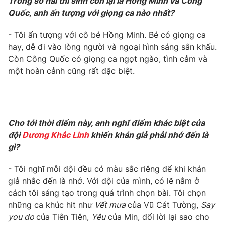
Trong số hai thí sinh còn lại là Hồng Minh và Công
Quốc, anh ấn tượng với giọng ca nào nhất?
- Tôi ấn tượng với cô bé Hồng Minh. Bé có giọng ca
hay, dễ đi vào lòng người và ngoại hình sáng sân khấu.
THỜI BÁO VTV
Còn Công Quốc có giọng ca ngọt ngào, tình cảm và
một hoàn cảnh cũng rất đặc biệt.
Theo dõi báo trên
Cơ quan chủ quản:
Đài Truyền hình Việt Nam
Cơ quan báo chí:
Thời báo VTV
Cho tới thời điểm này, anh nghĩ điểm khác biệt của
đội
Dương Khắc Linh
khiến khán giả phải nhớ đến là
Giấy phép hoạt động báo in và báo điện tử số 483/GP-BTTTT
cấp ngày 29/12/2023
gì?
Tổng Biên tập:
Vũ Thanh Thủy
- Tôi nghĩ mỗi đội đều có màu sắc riêng để khi khán
Phó Tổng Biên tập:
Nguyễn Thị Mỹ Hạnh, Phạm Quốc Thắng,
giả nhắc đến là nhớ. Với đội của mình, có lẽ nằm ở
Nguyễn Trọng Ninh
cách tôi sáng tạo trong quá trình chọn bài. Tôi chọn
Tổng đài VTV:
024.38 355 931 - 024.38 355 932
những ca khúc hit như
Vết mưa
của Vũ Cát Tường,
Say
Ðiện thoại Thời báo VTV:
024.66 897 897
you do
của Tiên Tiên,
Yêu
của Min, đổi lời lại sao cho