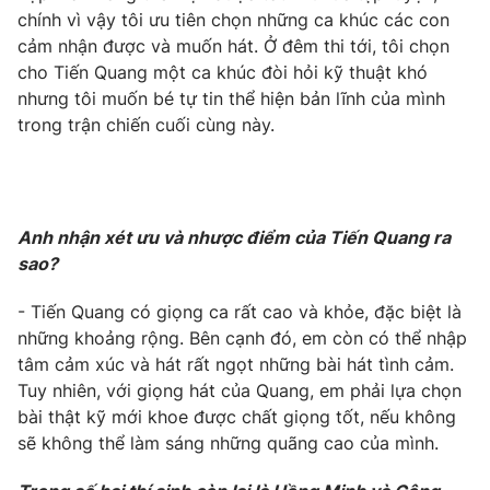
chính vì vậy tôi ưu tiên chọn những ca khúc các con
Photo
Infographic
cảm nhận được và muốn hát. Ở đêm thi tới, tôi chọn
cho Tiến Quang một ca khúc đòi hỏi kỹ thuật khó
Video
nhưng tôi muốn bé tự tin thể hiện bản lĩnh của mình
Shorts video
trong trận chiến cuối cùng này.
VTV Money
VTV Thể thao
VTV Sức khoẻ
Bất động sản
Anh nhận xét ưu và nhược điểm của Tiến Quang ra
sao?
Thị trường 24h
Tấm lòng Việt
- Tiến Quang có giọng ca rất cao và khỏe, đặc biệt là
những khoảng rộng. Bên cạnh đó, em còn có thể nhập
VTV4
Vươn mình bằng AI
tâm cảm xúc và hát rất ngọt những bài hát tình cảm.
Tuy nhiên, với giọng hát của Quang, em phải lựa chọn
VTV9
VTV8
bài thật kỹ mới khoe được chất giọng tốt, nếu không
sẽ không thể làm sáng những quãng cao của mình.
Liên hệ tòa soạn
English