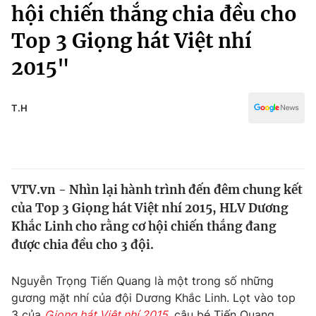
Chính trị
hội chiến thắng chia đều cho
Truyền hình
Top 3 Giọng hát Việt nhí
Văn hóa - Giải trí
Xã hội
Y tế
2015"
Đời sống
Pháp luật
Công nghệ
Giáo dục
T.H
Y tế
Thế giới
VTV.vn - Nhìn lại hành trình đến đêm chung kết
Tin tức
của Top 3 Giọng hát Việt nhí 2015, HLV Dương
Kinh tế
Thế giới đó đây
Khắc Linh cho rằng cơ hội chiến thắng đang
Tài chính
được chia đều cho 3 đội.
Dữ liệu và đời sống
Câu chuyện quốc tế
Thị trường
Nguyễn Trọng Tiến Quang là một trong số những
Truyền hình
Góc doanh nghiệp
gương mặt nhí của đội Dương Khắc Linh. Lọt vào top
3 của
Giọng hát Việt nhí 2015
, cậu bé Tiến Quang