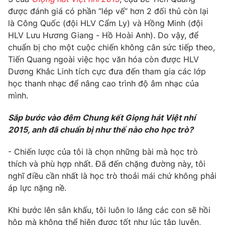
Phim VTV
Giải trí
được đánh giá có phần “lép vế” hơn 2 đối thủ còn lại
Hậu trường
là Công Quốc (đội HLV Cẩm Ly) và Hồng Minh (đội
Điện ảnh
HLV Lưu Hương Giang - Hồ Hoài Anh). Do vậy, để
Đời sống
Nhân vật
chuẩn bị cho một cuộc chiến không cân sức tiếp theo,
Âm nhạc
Tiến Quang ngoài việc học văn hóa còn được HLV
Du lịch
Khán giả
Giáo dục
Dương Khắc Linh tích cực đưa đến tham gia các lớp
Sao
Làm đẹp
Giải sao mai
học thanh nhạc để nâng cao trình độ âm nhạc của
Tuyển sinh
mình.
Công nghệ
Chất lượng cuộc sống
Học trực tuyến
Sắp bước vào đêm Chung kết Giọng hát Việt nhí
Hitech Công nghệ tương lai
Giao lưu trực tuyến
2015, anh đã chuẩn bị như thế nào cho học trò?
Sản phẩm
- Chiến lược của tôi là chọn những bài mà học trò
Lịch phát sóng
Thị trường
thích và phù hợp nhất. Đã đến chặng đường này, tôi
nghĩ điều cần nhất là học trò thoải mái chứ không phải
Tư vấn
áp lực nặng nề.
Chuyên mục khác
Khi bước lên sân khấu, tôi luôn lo lắng các con sẽ hồi
Emagazine
Podcast
hộp mà không thể hiện được tốt như lúc tập luyện,