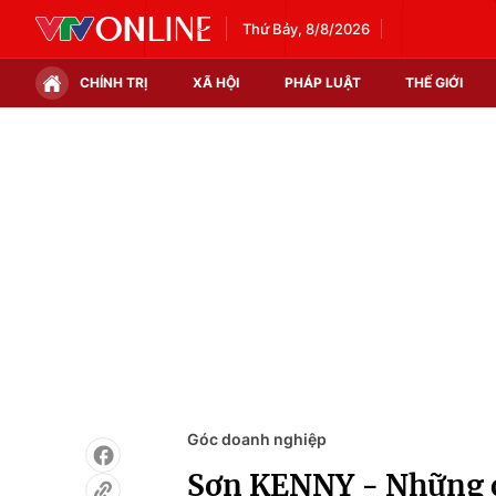
Thứ Bảy, 8/8/2026
CHÍNH TRỊ
XÃ HỘI
PHÁP LUẬT
THẾ GIỚI
Chính trị
Xã hội
Thế giới
Kinh tế
Tin tức
Tài chính
Thế giới đó đây
Thị trường
Câu chuyện quốc tế
Góc doanh nghiệp
Dữ liệu và đời sống
Góc doanh nghiệp
Sơn KENNY - Những co