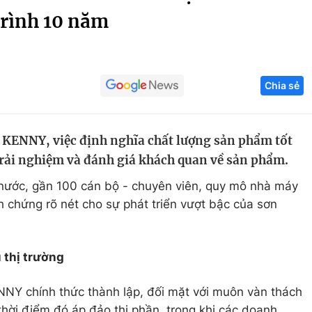
trình 10 năm
Góc ảnh
Giáo dục
Công nghệ
Chia sẻ
Tuyển sinh
Hitech Công ng
Học trực tuyến
Sản phẩm
i KENNY, việc định nghĩa chất lượng sản phẩm tốt
g
Thị trường
trải nghiệm và đánh giá khách quan về sản phẩm.
Tư vấn
 nước, gần 100 cán bộ - chuyên viên, quy mô nhà máy
h chứng rõ nét cho sự phát triển vượt bậc của sơn
 thị trường
Y chính thức thành lập, đối mặt với muôn vàn thách
thời điểm đó áp đảo thị phần, trong khi các doanh