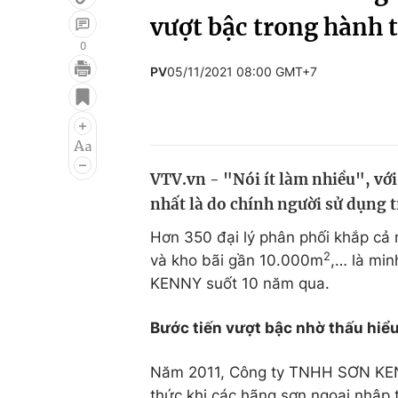
vượt bậc trong hành 
0
PV
05/11/2021 08:00 GMT+7
Giải trí
Đời sống
Điện ảnh
Du lịch
Âm nhạc
Làm đẹp
VTV.vn - "Nói ít làm nhiều", vớ
Sao
Chất lượng cuộc sốn
nhất là do chính người sử dụng 
Hơn 350 đại lý phân phối khắp cả
2
và kho bãi gần 10.000m
,… là min
KENNY suốt 10 năm qua.
Bước tiến vượt bậc nhờ thấu hiểu
Năm 2011, Công ty TNHH SƠN KENN
thức khi các hãng sơn ngoại nhập 