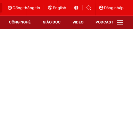
Cổng thông tin
English
Đăng nhập
CÔNG NGHỆ
GIÁO DỤC
VIDEO
PODCAST
VTV Money
VTV Thể thao
VTV Sức khoẻ
Bất động sản
Thị trường 24h
Tấm lòng Việt
Vươn mình bằng AI
VTV4
VTV8
VTV9
Lịch phát sóng
Giao lưu trực tuyến
Sự kiện