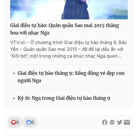
Giai điệu tự hào: Quán quân Sao mai 2015 thăng
THỜI BÁO VTV
hoa với nhạc Nga
VTV.vn - Ở chương trình Giai điệu tự hào tháng 9, Bảo
Yến – Quán quân Sao mai 2015 – đã để lại dấu ấn với
“Đôi bờ”, một trong những ca khúc nhạc Nga quen...
Theo dõi báo trên
Giai điệu tự hào tháng 9: Sống động vẻ đẹp con
Cơ quan chủ quản:
Đài Truyền hình Việt Nam
người Nga
Cơ quan báo chí:
Thời báo VTV
Giấy phép hoạt động báo in và báo điện tử số 483/GP-BTTTT
Ký ức Nga trong Giai điệu tự hào tháng 9
cấp ngày 29/12/2023
Tổng Biên tập:
Vũ Thanh Thủy
Phó Tổng Biên tập:
Nguyễn Thị Mỹ Hạnh, Phạm Quốc Thắng,
0
0
Nguyễn Trọng Ninh
Tổng đài VTV:
024.38 355 931 - 024.38 355 932