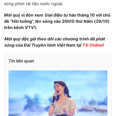
sóng phim tài liệu nước ngoài.
Photo
Infographic
Mời quý vị đón xem
Giai điệu tự hào
tháng 10 với chủ
đề "Hồi tưởng", lên sóng vào 20h10 thứ Năm (29/10)
Video
Shorts video
trên kênh VTV1.
VTV Money
VTV Thể thao
Mời quý độc giả theo dõi các chương trình đã phát
sóng của Đài Truyền hình Việt Nam tại
TV Online
!
VTV Sức khoẻ
Bất động sản
Tin liên quan
Thị trường 24h
Tấm lòng Việt
VTV4
Vươn mình bằng AI
VTV9
VTV8
Liên hệ tòa soạn
English