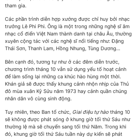
Phim VTV
tham gia.
Giải trí
Hậu trường
Các phần trình diễn hợp xướng được chỉ huy bởi nhạc
Điện ảnh
Đời sống
Nhân vật
trưởng Lê Phi Phi. Ông là một trong những nghệ sĩ âm
Âm nhạc
nhạc cổ điển Việt Nam thành danh tại châu Âu, thường
Du lịch
Khán giả
xuyên cộng tác với các nghệ sĩ nổi tiếng như: Đặng
Giáo dục
Sao
Thái Sơn, Thanh Lam, Hồng Nhung, Tùng Dương…
Làm đẹp
Giải sao mai
Tuyển sinh
Công nghệ
Chất lượng cuộc sống
Bên cạnh đó, tương tự như ở các đêm diễn trước,
Học trực tuyến
chương trình tháng 10 vẫn sử dụng yếu tố hoạt cảnh
Hitech Công nghệ tương lai
để làm sống lại những ca khúc hào hùng một thời.
Giao lưu trực tuyến
Khán giả sẽ được thấy khung cảnh nhộn nhịp của Thủ
Sản phẩm
đô mùa xuân Kỷ Sửu năm 1973 hay cảnh quần chúng
Lịch phát sóng
Thị trường
nhân dân vô cùng sinh động.
Tư vấn
Tuy nhiên, theo Ban tổ chức,
Giai điệu tự hào
tháng 10
Chuyên mục khác
sẽ không được phát sóng ở khung giờ tối thứ Sáu như
thường lệ mà sẽ chuyển sang tối thứ Năm. Trong khi
Emagazine
Podcast
đó, khung giờ tối thứ Sáu tuần này dự kiến sẽ phát