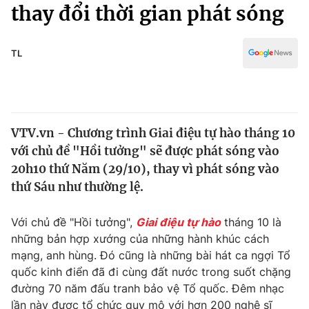
Chính trị
thay đổi thời gian phát sóng
Truyền hình
Văn hóa - Giải trí
Xã hội
Y tế
TL
Đời sống
Pháp luật
Công nghệ
Giáo dục
Y tế
VTV.vn - Chương trình Giai điệu tự hào tháng 10
với chủ đề "Hồi tưởng" sẽ được phát sóng vào
Thế giới
20h10 thứ Năm (29/10), thay vì phát sóng vào
thứ Sáu như thường lệ.
Tin tức
Kinh tế
Thế giới đó đây
Với chủ đề "Hồi tưởng",
Giai điệu tự hào
tháng 10 là
Tài chính
những bản hợp xướng của những hành khúc cách
Dữ liệu và đời sống
Câu chuyện quốc tế
mạng, anh hùng. Đó cũng là những bài hát ca ngợi Tổ
Thị trường
quốc kinh điển đã đi cùng đất nước trong suốt chặng
Truyền hình
Góc doanh nghiệp
đường 70 năm đấu tranh bảo vệ Tổ quốc. Đêm nhạc
lần này được tổ chức quy mô với hơn 200 nghệ sĩ