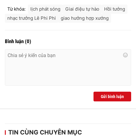
Ðiện thoại Thời báo VTV:
024.66 897 897
Từ khóa:
lịch phát sóng
Giai điệu tự hào
Hồi tưởng
Email:
toasoan@vtv.vn
nhạc trưởng Lê Phi Phi
giao hưởng hợp xướng
Liên hệ quảng cáo:
024-7300.7108
Bình luận
(
0
)
Gửi bình luận
® Cấm sao chép dưới mọi hình thức nếu không có sự chấp
thuận bằng văn bản. Ghi rõ nguồn VTV.vn khi phát hành lại
thông tin từ website này.
TIN CÙNG CHUYÊN MỤC