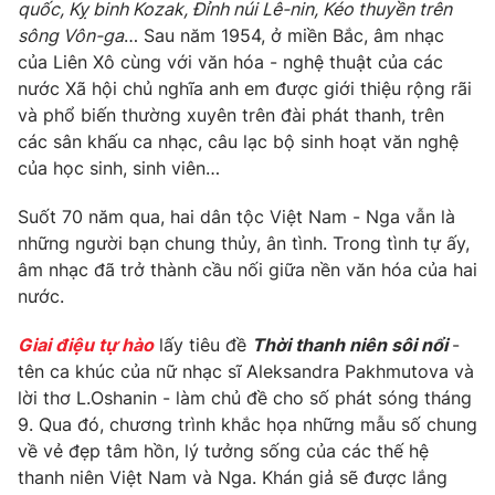
Phim VTV
quốc, Kỵ binh Kozak, Đỉnh núi Lê-nin, Kéo thuyền trên
Giải trí
sông Vôn-ga
… Sau năm 1954, ở miền Bắc, âm nhạc
Hậu trường
của Liên Xô cùng với văn hóa - nghệ thuật của các
Điện ảnh
Đời sống
nước Xã hội chủ nghĩa anh em được giới thiệu rộng rãi
Nhân vật
Âm nhạc
và phổ biến thường xuyên trên đài phát thanh, trên
Du lịch
Khán giả
các sân khấu ca nhạc, câu lạc bộ sinh hoạt văn nghệ
Giáo dục
Sao
của học sinh, sinh viên…
Làm đẹp
Giải sao mai
Tuyển sinh
Công nghệ
Suốt 70 năm qua, hai dân tộc Việt Nam - Nga vẫn là
Chất lượng cuộc sống
Học trực tuyến
những người bạn chung thủy, ân tình. Trong tình tự ấy,
Hitech Công nghệ tương lai
âm nhạc đã trở thành cầu nối giữa nền văn hóa của hai
Giao lưu trực tuyến
nước.
Sản phẩm
Lịch phát sóng
Giai điệu tự hào
lấy tiêu đề
Thời thanh niên sôi nổi
-
Thị trường
tên ca khúc của nữ nhạc sĩ Aleksandra Pakhmutova và
Tư vấn
lời thơ L.Oshanin - làm chủ đề cho số phát sóng tháng
9. Qua đó, chương trình khắc họa những mẫu số chung
Chuyên mục khác
về vẻ đẹp tâm hồn, lý tưởng sống của các thế hệ
Emagazine
Podcast
thanh niên Việt Nam và Nga. Khán giả sẽ được lắng