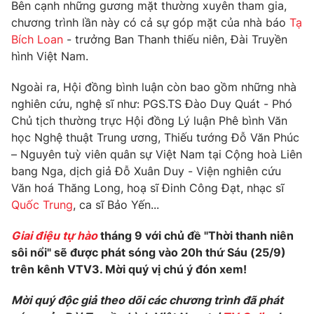
Bên cạnh những gương mặt thường xuyên tham gia,
chương trình lần này có cả sự góp mặt của nhà báo
Tạ
Bích Loan
- trưởng Ban Thanh thiếu niên, Đài Truyền
hình Việt Nam.
THỜI BÁO VTV
Ngoài ra, Hội đồng bình luận còn bao gồm những nhà
nghiên cứu, nghệ sĩ như: PGS.TS Đào Duy Quát - Phó
Chủ tịch thường trực Hội đồng Lý luận Phê bình Văn
Theo dõi báo trên
học Nghệ thuật Trung ương, Thiếu tướng Đỗ Văn Phúc
– Nguyên tuỳ viên quân sự Việt Nam tại Cộng hoà Liên
bang Nga, dịch giả Đỗ Xuân Duy - Viện nghiên cứu
Cơ quan chủ quản:
Đài Truyền hình Việt Nam
Văn hoá Thăng Long, hoạ sĩ Đinh Công Đạt, nhạc sĩ
Cơ quan báo chí:
Thời báo VTV
Quốc Trung
, ca sĩ Bảo Yến...
Giấy phép hoạt động báo in và báo điện tử số 483/GP-BTTTT
cấp ngày 29/12/2023
Giai điệu tự hào
tháng 9 với chủ đề "Thời thanh niên
Tổng Biên tập:
Vũ Thanh Thủy
sôi nổi" sẽ được phát sóng vào 20h thứ Sáu (25/9)
Phó Tổng Biên tập:
trên kênh VTV3. Mời quý vị chú ý đón xem!
Nguyễn Thị Mỹ Hạnh, Phạm Quốc Thắng,
Nguyễn Trọng Ninh
Mời quý độc giả theo dõi các chương trình đã phát
Tổng đài VTV:
024.38 355 931 - 024.38 355 932