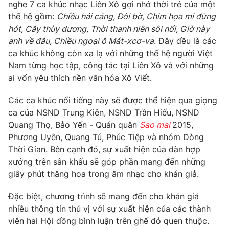
nghe 7 ca khúc nhạc Liên Xô gợi nhớ thời trẻ của một
Photo
thế hệ gồm:
Chiều hải cảng, Đôi bờ, Chim họa mi đừng
Infographic
hót, Cây thùy dương, Thời thanh niên sôi nổi, Giờ này
anh về đâu, Chiều ngoại ô Mát-xcơ-va
. Đây đều là các
Video
Shorts video
ca khúc không còn xa lạ với những thế hệ người Việt
Nam từng học tập, công tác tại Liên Xô và với những
VTV Money
VTV Thể thao
ai vốn yêu thích nền văn hóa Xô Viết.
Các ca khúc nổi tiếng này sẽ được thể hiện qua giọng
VTV Sức khoẻ
Bất động sản
ca của NSND Trung Kiên, NSND Trần Hiếu, NSND
Quang Thọ, Bảo Yến - Quán quân
Sao mai
2015,
Thị trường 24h
Tấm lòng Việt
Phương Uyên, Quang Tú, Phúc Tiệp và nhóm Dòng
Thời Gian. Bên cạnh đó, sự xuất hiện của dàn hợp
xướng trên sân khấu sẽ góp phần mang đến những
VTV4
Vươn mình bằng AI
giây phút thăng hoa trong âm nhạc cho khán giả.
VTV9
VTV8
Đặc biệt, chương trình sẽ mang đến cho khán giả
nhiều thông tin thú vị với sự xuất hiện của các thành
viên hai Hội đồng bình luận trên ghế đỏ quen thuộc.
Liên hệ tòa soạn
English