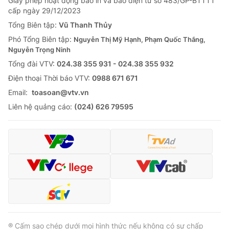
Giấy phép hoạt động báo in và báo điện tử số 483/GP-BTTTT
cấp ngày 29/12/2023
Tổng Biên tập:
Vũ Thanh Thủy
Phó Tổng Biên tập:
Nguyễn Thị Mỹ Hạnh, Phạm Quốc Thắng,
Nguyễn Trọng Ninh
Tổng đài VTV:
024.38 355 931 - 024.38 355 932
Ðiện thoại Thời báo VTV:
0988 671 671
Email:
toasoan@vtv.vn
Liên hệ quảng cáo:
(024) 626 79595
® Cấm sao chép dưới mọi hình thức nếu không có sự chấp