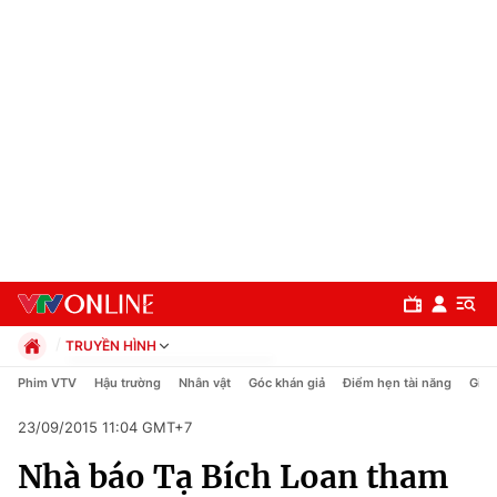
TRUYỀN HÌNH
Chính trị
Phim VTV
Hậu trường
Nhân vật
Góc khán giả
Điểm hẹn tài năng
Giải
Xã hội
23/09/2015 11:04 GMT+7
Pháp luật
Chuyên mục
Kinh tế
Nhà báo Tạ Bích Loan tham
Thể thao