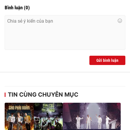
Bình luận
(
0
)
Gửi bình luận
TIN CÙNG CHUYÊN MỤC