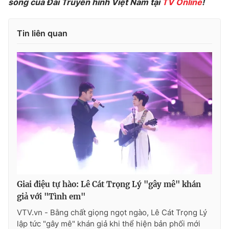
sóng của Đài Truyền hình Việt Nam tại
TV Online
!
Ðiện thoại Thời báo VTV:
024.66 897 897
Email:
toasoan@vtv.vn
Tin liên quan
Liên hệ quảng cáo:
024-7300.7108
® Cấm sao chép dưới mọi hình thức nếu không có sự chấp
Giai điệu tự hào: Lê Cát Trọng Lý "gây mê" khán
thuận bằng văn bản. Ghi rõ nguồn VTV.vn khi phát hành lại
giả với "Tình em"
thông tin từ website này.
VTV.vn - Bằng chất giọng ngọt ngào, Lê Cát Trọng Lý
lập tức "gây mê" khán giả khi thể hiện bản phối mới