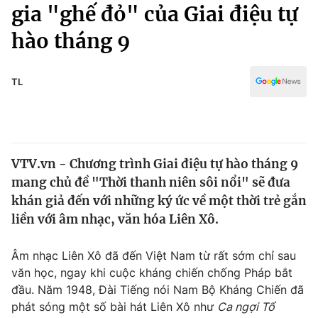
Chính trị
gia "ghế đỏ" của Giai điệu tự
Truyền hình
hào tháng 9
Văn hóa - Giải trí
Xã hội
Y tế
Đời sống
TL
Pháp luật
Công nghệ
Giáo dục
Y tế
VTV.vn - Chương trình Giai điệu tự hào tháng 9
Thế giới
mang chủ đề "Thời thanh niên sôi nổi" sẽ đưa
Tin tức
khán giả đến với những ký ức về một thời trẻ gắn
Kinh tế
liền với âm nhạc, văn hóa Liên Xô.
Thế giới đó đây
Tài chính
Dữ liệu và đời sống
Câu chuyện quốc tế
Âm nhạc Liên Xô đã đến Việt Nam từ rất sớm chỉ sau
Thị trường
văn học, ngay khi cuộc kháng chiến chống Pháp bắt
đầu. Năm 1948, Đài Tiếng nói Nam Bộ Kháng Chiến đã
Truyền hình
Góc doanh nghiệp
phát sóng một số bài hát Liên Xô như
Ca ngợi Tổ