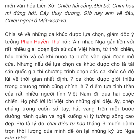
Phim VTV
mến văn hóa Liên Xô:
Chiều hải cảng, Đôi bờ, Chim họa
Giải trí
mi đừng hót, Cây thùy dương, Giờ này anh về đâu,
Hậu trường
Điện ảnh
Chiều ngoại ô Mát-xcơ-va.
Đời sống
Nhân vật
Âm nhạc
Chia sẻ về những ca khúc được lựa chọn, giám đốc ý
Du lịch
Khán giả
tưởng
Phan Huyền Thư
nói: “Âm nhạc Nga gắn liền với
Giáo dục
Sao
rất nhiều giai đoạn lịch sử của Việt Nam, từ thời chiến,
Làm đẹp
Giải sao mai
Tuyển sinh
hậu chiến và cả khi nước ta bước vào giai đoạn mở
Công nghệ
Chất lượng cuộc sống
cửa. Nhưng nếu để lựa chọn ca khúc được cho là tài
Học trực tuyến
sản quốc gia thì chương trình chọn các ca khúc có độ
Hitech Công nghệ tương lai
Giao lưu trực tuyến
lùi về thời gian nhất định. 7 ca khúc được giới thiệu
Sản phẩm
trong chương trình cũng chính là 7 điểm tựa tinh thần
của rất nhiều người lính Việt Nam đi qua hai cuộc
Lịch phát sóng
Thị trường
chiến. Họ phổ lời lời Việt cho những giai điệu ấy, chép
chúng trong cuốn sổ tay, hát vang trên mỗi bước
Tư vấn
đường hành quân và ngã xuống vì lý tưởng sống cao
Chuyên mục khác
đẹp. Đó là lý do
Giai điệu tự hào
tháng 9 muốn dành
Emagazine
trọn thời lượng của mình để ôn lại những ký ức Nga
Podcast
một thời”.