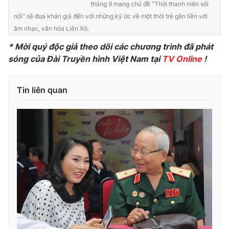
tháng 9 mang chủ đề "Thời thanh niên sôi
Ðiện thoại Thời báo VTV:
024.66 897 897
nổi" sẽ đưa khán giả đến với những ký ức về một thời trẻ gắn liền với
Email:
toasoan@vtv.vn
âm nhạc, văn hóa Liên Xô.
Liên hệ quảng cáo:
024-7300.7108
* Mời quý độc giả theo dõi các chương trình đã phát
sóng của Đài Truyền hình Việt Nam tại
TV Online
!
Tin liên quan
® Cấm sao chép dưới mọi hình thức nếu không có sự chấp
thuận bằng văn bản. Ghi rõ nguồn VTV.vn khi phát hành lại
thông tin từ website này.