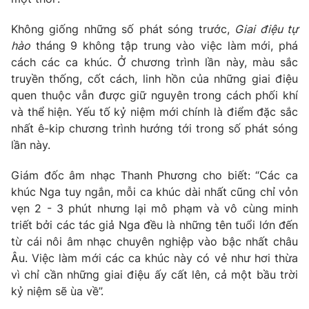
Photo
Infographic
Không giống những số phát sóng trước,
Giai điệu tự
hào
tháng 9 không tập trung vào việc làm mới, phá
Video
cách các ca khúc. Ở chương trình lần này, màu sắc
Shorts video
truyền thống, cốt cách, linh hồn của những giai điệu
quen thuộc vẫn được giữ nguyên trong cách phối khí
VTV Money
VTV Thể thao
và thể hiện. Yếu tố kỷ niệm mới chính là điểm đặc sắc
nhất ê-kip chương trình hướng tới trong số phát sóng
VTV Sức khoẻ
Bất động sản
lần này.
Giám đốc âm nhạc Thanh Phương cho biết: “Các ca
Thị trường 24h
Tấm lòng Việt
khúc Nga tuy ngắn, mỗi ca khúc dài nhất cũng chỉ vỏn
vẹn 2 - 3 phút nhưng lại mô phạm và vô cùng minh
VTV4
Vươn mình bằng AI
triết bởi các tác giả Nga đều là những tên tuổi lớn đến
từ cái nôi âm nhạc chuyên nghiệp vào bậc nhất châu
Âu. Việc làm mới các ca khúc này có vẻ như hơi thừa
VTV9
VTV8
vì chỉ cần những giai điệu ấy cất lên, cả một bầu trời
kỷ niệm sẽ ùa về”.
Liên hệ tòa soạn
English