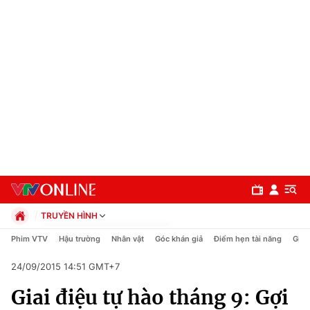
TRUYỀN HÌNH
Chính trị
Phim VTV
Hậu trường
Nhân vật
Góc khán giả
Điểm hẹn tài năng
Giải
Xã hội
24/09/2015 14:51 GMT+7
Pháp luật
Chuyên mục
Kinh tế
Giai điệu tự hào tháng 9: Gợi
Thể thao