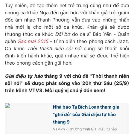
Tuy nhiên, để tạo thêm nét trẻ trung cũng như để đưa
những ca khúc Nga đến gần hơn với khán giả trẻ, giám
đốc âm nhạc Thanh Phương vẫn đưa vào những nhấn
nhá mới lạ cho một số ca khúc. Khán giả sẽ được
THỜI BÁO VTV
thưởng thức ca khúc
Đôi bờ
do ca sĩ Bảo Yến - Quán
quân
Sao mai 2015
- trình diễn theo phong cách Jazz.
Ca khúc
Thời thanh niên sôi nổi
cũng sẽ thoát khỏi
định kiến hành khúc, quân nhạc mà sẽ được thể hiện
Theo dõi báo trên
theo phong cách gần gũi hơn.
Cơ quan chủ quản:
Đài Truyền hình Việt Nam
Giai điệu tự hào
tháng 9 với chủ đề "Thời thanh niên
sôi nổi" sẽ được phát sóng vào 20h thứ Sáu (25/9)
Cơ quan báo chí:
Thời báo VTV
trên kênh VTV3. Mời quý vị chú ý đón xem!
Giấy phép hoạt động báo in và báo điện tử số 483/GP-BTTTT
cấp ngày 29/12/2023
Tổng Biên tập:
Vũ Thanh Thủy
Nhà báo Tạ Bích Loan tham gia
"ghế đỏ" của Giai điệu tự hào
Phó Tổng Biên tập:
Nguyễn Thị Mỹ Hạnh, Phạm Quốc Thắng,
Nguyễn Trọng Ninh
tháng 9
Tổng đài VTV:
024.38 355 931 - 024.38 355 932
VTV.vn - Chương trình Giai điệu tự hào