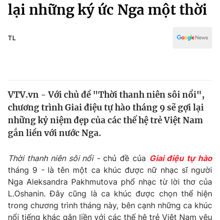
Chính trị
lại những ký ức Nga một thời
Truyền hình
Văn hóa - Giải trí
Xã hội
Y tế
TL
Đời sống
Pháp luật
Công nghệ
Giáo dục
Y tế
VTV.vn - Với chủ đề "Thời thanh niên sôi nổi",
chương trình Giai điệu tự hào tháng 9 sẽ gợi lại
Thế giới
những kỷ niệm đẹp của các thế hệ trẻ Việt Nam
gắn liền với nước Nga.
Tin tức
Kinh tế
Thế giới đó đây
Thời thanh niên sôi nổi -
chủ đề của
Giai điệu tự hào
Tài chính
tháng 9 -
là tên một ca khúc được nữ nhạc sĩ người
Dữ liệu và đời sống
Câu chuyện quốc tế
Nga Aleksandra Pakhmutova phổ nhạc từ lời thơ của
Thị trường
L.Oshanin. Đây cũng là ca khúc được chọn thể hiện
Truyền hình
Góc doanh nghiệp
trong chương trình tháng này, bên cạnh những ca khúc
nổi tiếng khác gắn liền với các thế hệ trẻ Việt Nam yêu