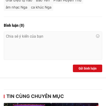
Giai điệu tự hào
Bảo Yến
Phan Huyền Thư
âm nhạc Nga
ca khúc Nga
Bình luận
(
0
)
Gửi bình luận
TIN CÙNG CHUYÊN MỤC