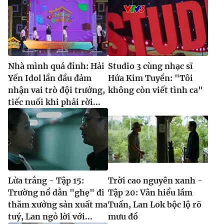
Nhà mình quá đỉnh: Hải
Studio 3 cùng nhạc sĩ
Yến Idol lần đầu đảm
Hứa Kim Tuyền: "Tôi
nhận vai trò đội trưởng,
không còn viết tình ca"
tiếc nuối khi phải rời...
Lửa trắng - Tập 15:
Trời cao nguyên xanh -
Trường nổ dẫn "ghẹ" đi
Tập 20: Vân hiểu lầm
thăm xưởng sản xuất ma
Tuấn, Lan Lok bộc lộ rõ
tuý, Lan ngỏ lời với...
mưu đồ