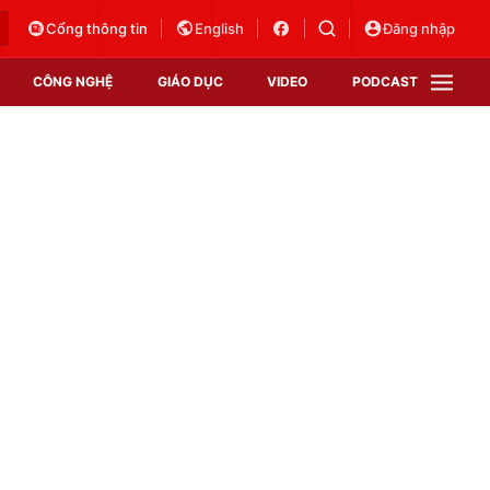
Cổng thông tin
English
Đăng nhập
CÔNG NGHỆ
GIÁO DỤC
VIDEO
PODCAST
VTV Money
VTV Thể thao
VTV Sức khoẻ
Bất động sản
Thị trường 24h
Tấm lòng Việt
Vươn mình bằng AI
VTV4
VTV8
VTV9
Lịch phát sóng
Giao lưu trực tuyến
Sự kiện