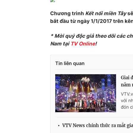
Chương trình
Kết nối miền Tây
sẽ
bắt đầu từ ngày 1/1/2017 trên kê
* Mời quý độc giả theo dõi các c
Nam tại
TV Online
!
Tin liên quan
Giai 
năm 
VTV.v
với n
đón c
VTV News chính thức ra mắt gia