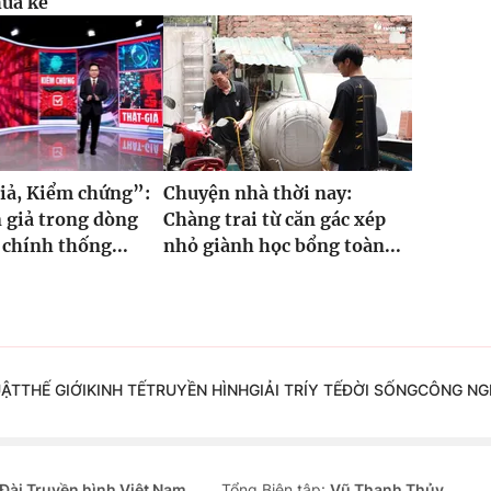
hưa kể
iả, Kiểm chứng”:
Chuyện nhà thời nay:
 giả trong dòng
Chàng trai từ căn gác xép
 chính thống...
nhỏ giành học bổng toàn...
UẬT
THẾ GIỚI
KINH TẾ
TRUYỀN HÌNH
GIẢI TRÍ
Y TẾ
ĐỜI SỐNG
CÔNG NG
Đài Truyền hình Việt Nam
Tổng Biên tập:
Vũ Thanh Thủy