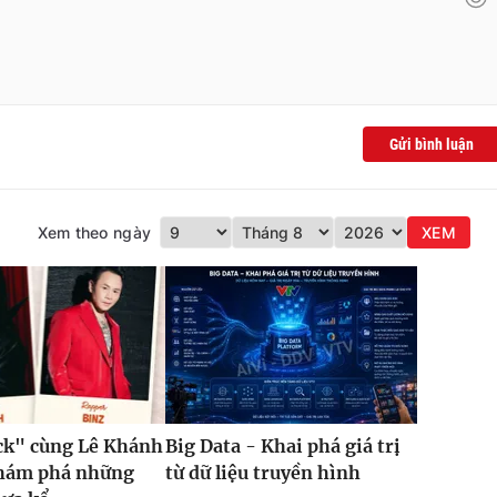
Gửi bình luận
Xem theo ngày
XEM
ck" cùng Lê Khánh
Big Data - Khai phá giá trị
khám phá những
từ dữ liệu truyền hình