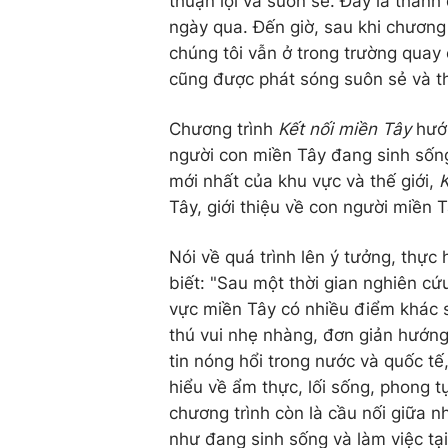
thuận lợi và suôn sẻ. Đây là thành
ngày qua. Đến giờ, sau khi chương
chúng tôi vẫn ở trong trường quay
cũng được phát sóng suôn sẻ và t
Chương trình
Kết nối miền Tây
hướ
người con miền Tây đang sinh sống
mới nhất của khu vực và thế giới,
K
Tây, giới thiệu về con người miền
Nói về quá trình lên ý tưởng, thực
biết: "Sau một thời gian nghiên cứ
vực miền Tây có nhiều điểm khác 
thú vui nhẹ nhàng, đơn giản hướn
tin nóng hổi trong nước và quốc tế
hiểu về ẩm thực, lối sống, phong 
chương trình còn là cầu nối giữa
như đang sinh sống và làm việc tạ