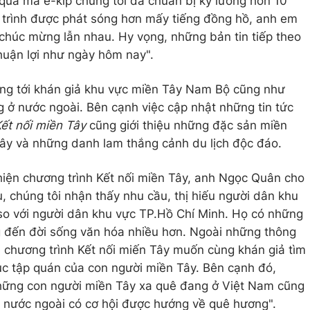
 quả mà ê-kíp chúng tôi đã chuẩn bị kỹ lưỡng hơn 10
 trình được phát sóng hơn mấy tiếng đồng hồ, anh em
 chúc mừng lẫn nhau. Hy vọng, những bản tin tiếp theo
huận lợi như ngày hôm nay".
ng tới khán giả khu vực miền Tây Nam Bộ cũng như
 ở nước ngoài. Bên cạnh việc cập nhật những tin tức
ết nối miền Tây
cũng giới thiệu những đặc sản miền
 Tây và những danh lam thắng cảnh du lịch độc đáo.
 hiện chương trình Kết nối miền Tây, anh Ngọc Quân cho
u, chúng tôi nhận thấy nhu cầu, thị hiếu người dân khu
so với người dân khu vực TP.Hồ Chí Minh. Họ có những
g đến đời sống văn hóa nhiều hơn. Ngoài những thông
, chương trình Kết nối miến Tây muốn cùng khán giả tìm
tục tập quán của con người miền Tây. Bên cạnh đó,
 những con người miền Tây xa quê đang ở Việt Nam cũng
i nước ngoài có cơ hội được hướng về quê hương".