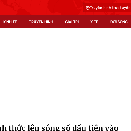
Truyền hình trực tuyến
KINH TẾ
TRUYỀN HÌNH
GIẢI TRÍ
Y TẾ
ĐỜI SỐNG
Pháp luật
Y tế
Truyền hình
Multimedia
Phim VTV
Video
Hậu trường
Shorts video
Nhân vật
Podcast
Khán giả
EMagazine
Giải sao mai
Photo
h thức lên sóng số đầu tiên vào
Infographic