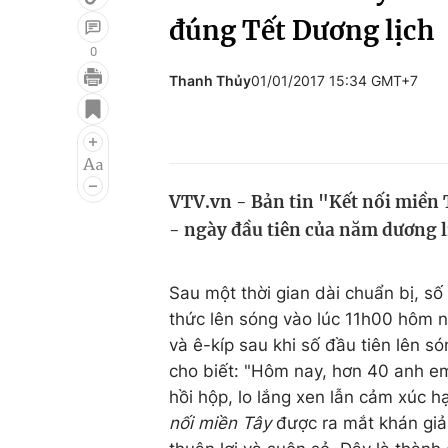
đúng Tết Dương lịch
0
Thanh Thủy
01/01/2017 15:34 GMT+7
Giải trí
Đời sống
Điện ảnh
Du lịch
Âm nhạc
Làm đẹp
VTV.vn - Bản tin "Kết nối miền 
Sao
Chất lượng cuộc sốn
- ngày đầu tiên của năm dương l
Sau một thời gian dài chuẩn bị, số
thức lên sóng vào lúc 11h00 hôm n
và ê-kíp sau khi số đầu tiên lên s
cho biết: "Hôm nay, hơn 40 anh 
hồi hộp, lo lắng xen lẫn cảm xúc 
nối miền Tây
được ra mắt khán giả