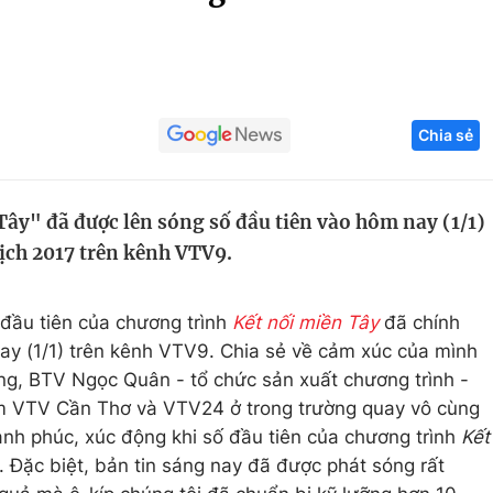
Góc ảnh
Giáo dục
Công nghệ
Chia sẻ
Tuyển sinh
Hitech Công ng
Học trực tuyến
Sản phẩm
Tây" đã được lên sóng số đầu tiên vào hôm nay (1/1)
g
Thị trường
ịch 2017 trên kênh VTV9.
Tư vấn
 đầu tiên của chương trình
Kết nối miền Tây
đã chính
ay (1/1) trên kênh VTV9. Chia sẻ về cảm xúc của mình
óng, BTV Ngọc Quân - tổ chức sản xuất chương trình -
em VTV Cần Thơ và VTV24 ở trong trường quay vô cùng
hạnh phúc, xúc động khi số đầu tiên của chương trình
Kết
. Đặc biệt, bản tin sáng nay đã được phát sóng rất