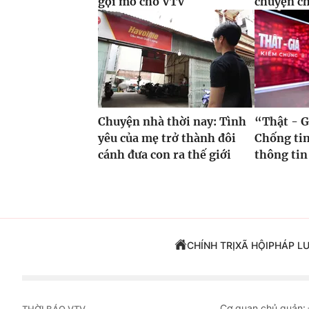
gợi mở cho VTV
chuyện c
Chuyện nhà thời nay: Tình
“Thật - G
yêu của mẹ trở thành đôi
Chống tin
cánh đưa con ra thế giới
thông tin
CHÍNH TRỊ
XÃ HỘI
PHÁP L
Cơ quan chủ quản: