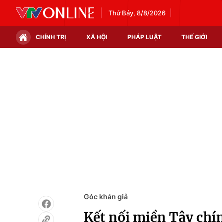
Thứ Bảy, 8/8/2026
CHÍNH TRỊ
XÃ HỘI
PHÁP LUẬT
THẾ GIỚI
Chính trị
Xã hội
Thế giới
Kinh tế
Tin tức
Tài chính
Thế giới đó đây
Thị trường
Câu chuyện quốc tế
Góc doanh nghiệp
Dữ liệu và đời sống
Góc khán giả
Kết nối miền Tây chín