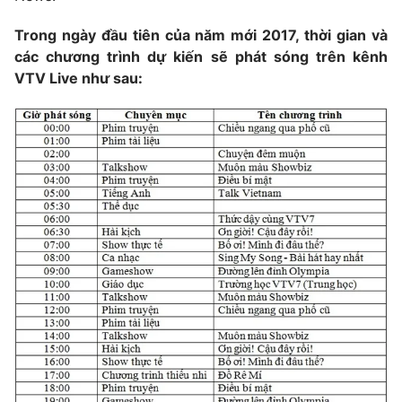
Ðiện thoại Thời báo VTV:
024.66 897 897
Trong ngày đầu tiên của năm mới 2017, thời gian và
Email:
toasoan@vtv.vn
các chương trình dự kiến sẽ phát sóng trên kênh
Liên hệ quảng cáo:
024-7300.7108
VTV Live như sau:
® Cấm sao chép dưới mọi hình thức nếu không có sự chấp
thuận bằng văn bản. Ghi rõ nguồn VTV.vn khi phát hành lại
thông tin từ website này.