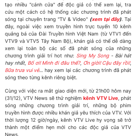
tạo nhiều "cánh cửa" để độc giả có thể xem lại, tra
cứu một cách có hệ thống các chương trình đã phát
sóng tại chuyên trang "TV & Video"
(
xem tại đây
)
. Tại
đây, ngoài việc xem truyền hình trực tuyến 10 kênh
THỜI BÁO VTV
quảng bá của Đài Truyền hình Việt Nam (từ VTV1 đến
VTV9 và VTV5 Tây Nam Bộ), khán giả có thể dễ dàng
xem lại toàn bộ các số đã phát sóng của những
chương trình giải trí hot như:
Sing My Song
- Bài hát
Theo dõi báo trên
hay nhất
,
Bố ơi! Mình đi đâu thế?
,
Ơn giời! Cậu đây rồi!
,
Bữa trưa vui vẻ
... hay xem lại các chương trình đã phát
Cơ quan chủ quản:
Đài Truyền hình Việt Nam
sóng theo từng kênh riêng biệt.
Cơ quan báo chí:
Thời báo VTV
Cùng với việc ra mắt giao diện mới, từ 21h00 hôm nay
Giấy phép hoạt động báo in và báo điện tử số 483/GP-BTTTT
(31/12), VTV News sẽ thử nghiệm
kênh VTV Live
, phát
cấp ngày 29/12/2023
sóng những chương trình giải trí, những bộ phim
Tổng Biên tập:
Vũ Thanh Thủy
truyền hình được nhiều khán giả yêu thích của VTV. Với
Phó Tổng Biên tập:
Nguyễn Thị Mỹ Hạnh, Phạm Quốc Thắng,
thời lượng 12 giờ/ngày, kênh VTV Live hy vọng sẽ trở
Nguyễn Trọng Ninh
thành một điểm hẹn mới cho các độc giả của VTV
Tổng đài VTV:
024.38 355 931 - 024.38 355 932
News.