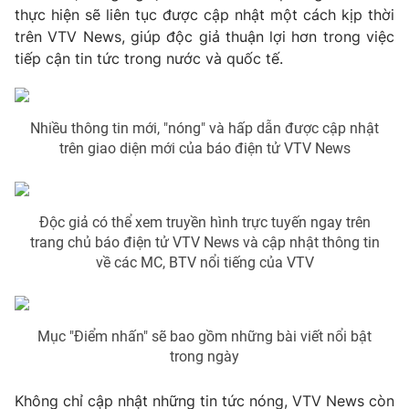
thực hiện sẽ liên tục được cập nhật một cách kịp thời
Photo
Infographic
trên VTV News, giúp độc giả thuận lợi hơn trong việc
tiếp cận tin tức trong nước và quốc tế.
Video
Shorts video
Nhiều thông tin mới, "nóng" và hấp dẫn được cập nhật
VTV Money
VTV Thể thao
trên giao diện mới của báo điện tử VTV News
VTV Sức khoẻ
Bất động sản
Độc giả có thể xem truyền hình trực tuyến ngay trên
Thị trường 24h
Tấm lòng Việt
trang chủ báo điện tử VTV News và cập nhật thông tin
về các MC, BTV nổi tiếng của VTV
VTV4
Vươn mình bằng AI
Mục "Điểm nhấn" sẽ bao gồm những bài viết nổi bật
VTV9
VTV8
trong ngày
Liên hệ tòa soạn
English
Không chỉ cập nhật những tin tức nóng, VTV News còn