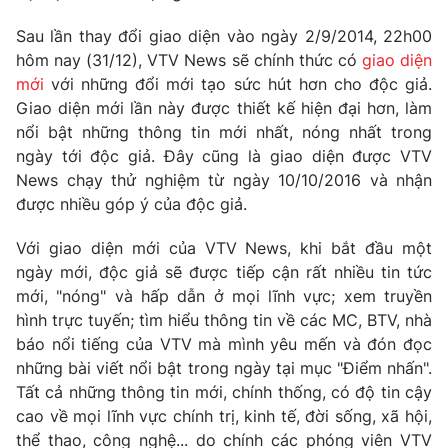
Phim VTV
Giải trí
Sau lần thay đổi giao diện vào ngày 2/9/2014, 22h00
Hậu trường
hôm nay (31/12), VTV News sẽ chính thức có
giao diện
Điện ảnh
Đời sống
mới
với những đổi mới tạo sức hút hơn cho độc giả.
Nhân vật
Âm nhạc
Giao diện mới lần này được thiết kế hiện đại hơn, làm
Du lịch
Khán giả
nổi bật những thông tin mới nhất, nóng nhất trong
Giáo dục
Sao
ngày tới độc giả. Đây cũng là giao diện được VTV
Làm đẹp
Giải sao mai
Tuyển sinh
News chạy thử nghiệm từ ngày 10/10/2016 và nhận
Công nghệ
Chất lượng cuộc sống
được nhiều góp ý của độc giả.
Học trực tuyến
Hitech Công nghệ tương lai
Với giao diện mới của VTV News, khi bắt đầu một
Giao lưu trực tuyến
ngày mới, độc giả sẽ được tiếp cận rất nhiều tin tức
Sản phẩm
mới, "nóng" và hấp dẫn ở mọi lĩnh vực; xem truyền
Lịch phát sóng
Thị trường
hình trực tuyến; tìm hiểu thông tin về các MC, BTV, nhà
báo nổi tiếng của VTV mà mình yêu mến và đón đọc
Tư vấn
những bài viết nổi bật trong ngày tại mục "Điểm nhấn".
Chuyên mục khác
Tất cả những thông tin mới, chính thống, có độ tin cậy
cao về mọi lĩnh vực chính trị, kinh tế, đời sống, xã hội,
Emagazine
Podcast
thể thao, công nghệ... do chính các phóng viên VTV