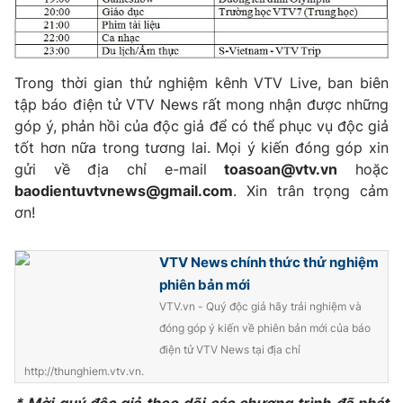
Trong thời gian thử nghiệm kênh VTV Live, ban biên
tập báo điện tử VTV News rất mong nhận được những
góp ý, phản hồi của độc giả để có thể phục vụ độc giả
tốt hơn nữa trong tương lai. Mọi ý kiến đóng góp xin
gửi về địa chỉ e-mail
toasoan@vtv.vn
hoặc
baodientuvtvnews@gmail.com
. Xin trân trọng cảm
ơn!
VTV News chính thức thử nghiệm
phiên bản mới
VTV.vn - Quý độc giả hãy trải nghiệm và
đóng góp ý kiến về phiên bản mới của báo
điện tử VTV News tại địa chỉ
http://thunghiem.vtv.vn.
* Mời quý độc giả theo dõi các chương trình đã phát