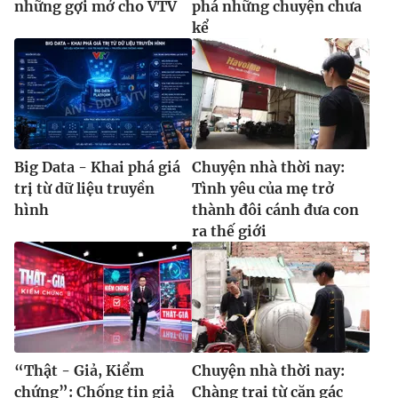
những gợi mở cho VTV
phá những chuyện chưa
kể
Big Data - Khai phá giá
Chuyện nhà thời nay:
trị từ dữ liệu truyền
Tình yêu của mẹ trở
hình
thành đôi cánh đưa con
ra thế giới
“Thật - Giả, Kiểm
Chuyện nhà thời nay:
chứng”: Chống tin giả
Chàng trai từ căn gác