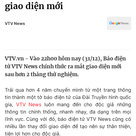
Chính trị
giao diện mới
Truyền hình
Văn hóa - Giải trí
Xã hội
Y tế
VTV News
Đời sống
Pháp luật
Công nghệ
Giáo dục
Y tế
VTV.vn - Vào 22h00 hôm nay (31/12), Báo điện
tử VTV News chính thức ra mắt giao diện mới
Thế giới
sau hơn 2 tháng thử nghiệm.
Tin tức
Kinh tế
Trải qua hơn 4 năm chuyển mình từ một trang thông
Thế giới đó đây
tin thành một tờ báo điện tử của Đài Truyền hình quốc
Tài chính
gia,
VTV News
luôn mang đến cho độc giả những
Dữ liệu và đời sống
Câu chuyện quốc tế
thông tin chính thống, nhanh nhạy, đa dạng trên mọi
Thị trường
lĩnh vực. Cùng với đó, báo điện tử VTV News cũng có
Truyền hình
nhiều lần thay đổi giao diện để tạo nên sự thân thiện,
Góc doanh nghiệp
tiện lợi hơn cho độc giả.