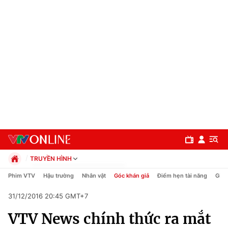
TRUYỀN HÌNH
Chính trị
Phim VTV
Hậu trường
Nhân vật
Góc khán giả
Điểm hẹn tài năng
Giải
Xã hội
31/12/2016 20:45 GMT+7
Pháp luật
Chuyên mục
Kinh tế
VTV News chính thức ra mắt
Thể thao