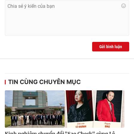
Gửi bình luận
TIN CÙNG CHUYÊN MỤC
Kinh nghiệm chuyển đổi
"Sao Check" cùng Lê