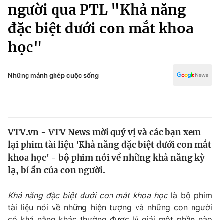
Chính trị
người qua PTL "Khả năng
Truyền hình
đặc biệt dưới con mắt khoa
Văn hóa - Giải trí
Xã hội
Y tế
học"
Đời sống
Pháp luật
Công nghệ
Giáo dục
Những mảnh ghép cuộc sống
Y tế
Thế giới
VTV.vn - VTV News mời quý vị và các bạn xem
Tin tức
lại phim tài liệu 'Khả năng đặc biệt dưới con mắt
Kinh tế
Thế giới đó đây
khoa học' - bộ phim nói về những khả năng kỳ
Tài chính
lạ, bí ẩn của con người.
Dữ liệu và đời sống
Câu chuyện quốc tế
Thị trường
Khả năng đặc biệt dưới con mắt khoa học
là bộ phim
Truyền hình
Góc doanh nghiệp
tài liệu nói về những hiện tượng và những con người
có khả năng khác thường được lý giải một phần nào