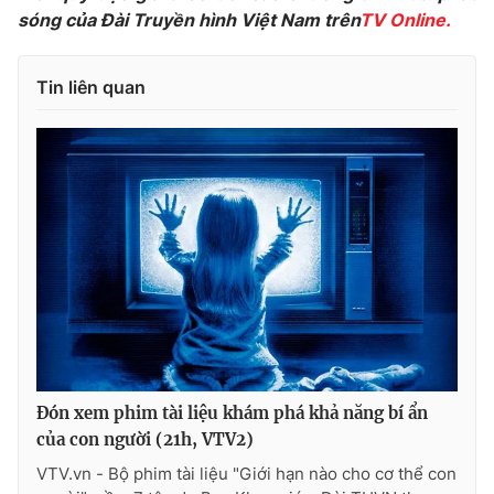
sóng của Đài Truyền hình Việt Nam trên
TV Online.
Tin liên quan
THỜI BÁO VTV
Theo dõi báo trên
Cơ quan chủ quản:
Đài Truyền hình Việt Nam
Cơ quan báo chí:
Thời báo VTV
Giấy phép hoạt động báo in và báo điện tử số 483/GP-BTTTT
cấp ngày 29/12/2023
Tổng Biên tập:
Vũ Thanh Thủy
Đón xem phim tài liệu khám phá khả năng bí ẩn
Phó Tổng Biên tập:
Nguyễn Thị Mỹ Hạnh, Phạm Quốc Thắng,
của con người (21h, VTV2)
Nguyễn Trọng Ninh
VTV.vn - Bộ phim tài liệu "Giới hạn nào cho cơ thể con
Tổng đài VTV:
024.38 355 931 - 024.38 355 932