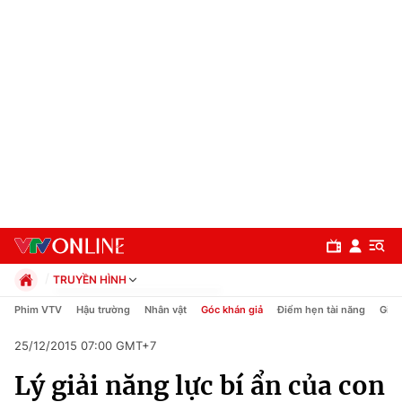
TRUYỀN HÌNH
Chính trị
Phim VTV
Hậu trường
Nhân vật
Góc khán giả
Điểm hẹn tài năng
Giải
Xã hội
25/12/2015 07:00 GMT+7
Pháp luật
Chuyên mục
Kinh tế
Lý giải năng lực bí ẩn của con
Thể thao