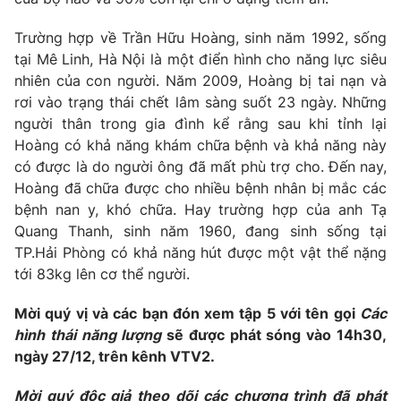
Photo
Infographic
Trường hợp về Trần Hữu Hoàng, sinh năm 1992, sống
tại Mê Linh, Hà Nội là một điển hình cho năng lực siêu
Video
nhiên của con người. Năm 2009, Hoàng bị tai nạn và
Shorts video
rơi vào trạng thái chết lâm sàng suốt 23 ngày. Những
người thân trong gia đình kể rằng sau khi tỉnh lại
VTV Money
VTV Thể thao
Hoàng có khả năng khám chữa bệnh và khả năng này
có được là do người ông đã mất phù trợ cho. Đến nay,
VTV Sức khoẻ
Bất động sản
Hoàng đã chữa được cho nhiều bệnh nhân bị mắc các
bệnh nan y, khó chữa. Hay trường hợp của anh Tạ
Quang Thanh, sinh năm 1960, đang sinh sống tại
Thị trường 24h
Tấm lòng Việt
TP.Hải Phòng có khả năng hút được một vật thể nặng
tới 83kg lên cơ thể người.
VTV4
Vươn mình bằng AI
Mời quý vị và các bạn đón xem tập 5 với tên gọi
Các
hình thái năng lượng
sẽ được phát sóng vào 14h30,
VTV9
VTV8
ngày 27/12, trên kênh VTV2.
Liên hệ tòa soạn
English
Mời quý độc giả theo dõi các chương trình đã phát