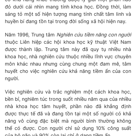
Phim VTV
Giải trí
đó dưới cái nhìn mang tính khoa học. Đồng thời, làm
Hậu trường
sáng tỏ một số hiện tượng mang tính chất tâm linh và
Điện ảnh
huyền bí đang tồn tại trong đời sống xã hội hiện nay.
Đời sống
Nhân vật
Âm nhạc
Năm 1996, Trung tâm
Nghiên cứu tiềm năng con người
Du lịch
Khán giả
Giáo dục
thuộc Liên hiệp các hội khoa học kỹ thuật Việt Nam
Sao
Làm đẹp
được thành lập. Trung tâm này đã quy tụ nhiều nhà
Giải sao mai
Tuyển sinh
khoa học, nhà nghiên cứu thuộc nhiều lĩnh vực chuyên
Công nghệ
Chất lượng cuộc sống
môn khác nhau nhưng cùng chung một đam mê, tâm
Học trực tuyến
huyết cho việc nghiên cứu khả năng tiềm ẩn của con
Hitech Công nghệ tương lai
Giao lưu trực tuyến
người.
Sản phẩm
Việc nghiên cứu và trắc nghiệm một cách khoa học,
Lịch phát sóng
Thị trường
bền bỉ, nghiêm túc trong suốt nhiều năm qua của nhiều
nhà khoa học tâm huyết, phần nào đã khẳng định
Tư vấn
được thực tế đã và đang tồn tại một số người có khả
Chuyên mục khác
năng vô cùng đặc biệt mà người bình thường không
Emagazine
thể có được. Con người chỉ sử dụng 10% công suất
Podcast
của bộ não và 90% còn lại chỉ ở dạng tiềm ẩn.