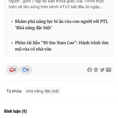
người", gồm 7 tập do Ban Khoa giáo, Đài THVN thực
Ðiện thoại Thời báo VTV:
024.66 897 897
hiện sẽ lên sóng trên kênh VTV2 bắt đầu từ ngày...
Email:
toasoan@vtv.vn
Liên hệ quảng cáo:
024-7300.7108
Khám phá năng lực bí ấn của con người với PTL
'Khả năng đặc biệt'
Phim tài liệu "Đi tìm Nam Cao": Hành trình tìm
mộ của cố nhà văn
0
0
Từ khóa:
khả năng đặc biệt
® Cấm sao chép dưới mọi hình thức nếu không có sự chấp
thuận bằng văn bản. Ghi rõ nguồn VTV.vn khi phát hành lại
thông tin từ website này.
Bình luận
(
0
)