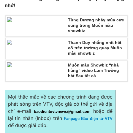
nhớ!
Photo
Infographic
Tùng Dương nhảy múa cực
sung trong Muôn màu
Video
Shorts video
showbiz
Thanh Duy nhắng nhít hết
VTV Money
VTV Thể thao
cỡ trên trường quay Muôn
màu showbiz
VTV Sức khoẻ
Bất động sản
Muôn màu Showbiz “nhá
hàng” video Lam Trường
hát Sau tất cả
Thị trường 24h
Tấm lòng Việt
VTV4
Vươn mình bằng AI
Mọi thắc mắc về các chương trình đang được
phát sóng trên VTV, độc giả có thể gửi về địa
chỉ e-mail
hoặc để
baodientuvtvnews@gmail.com
VTV9
VTV8
lại tin nhắn (Inbox) trên
Fanpage Báo điện tử VTV
để được giải đáp.
Liên hệ tòa soạn
English