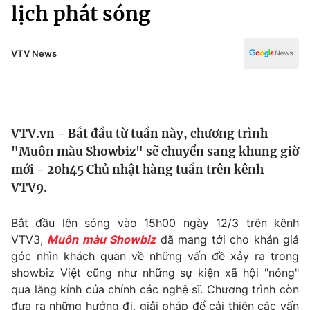
Chính trị
lịch phát sóng
Truyền hình
Văn hóa - Giải trí
Xã hội
Y tế
VTV News
Đời sống
Pháp luật
Công nghệ
Giáo dục
Y tế
VTV.vn - Bắt đầu từ tuần này, chương trình
"Muôn màu Showbiz" sẽ chuyển sang khung giờ
Thế giới
mới - 20h45 Chủ nhật hàng tuần trên kênh
VTV9.
Tin tức
Kinh tế
Thế giới đó đây
Bắt đầu lên sóng vào 15h00 ngày 12/3 trên kênh
Tài chính
VTV3,
Muôn màu Showbiz
đã mang tới cho khán giả
Dữ liệu và đời sống
Câu chuyện quốc tế
góc nhìn khách quan về những vấn đề xảy ra trong
Thị trường
showbiz Việt cũng như những sự kiện xã hội "nóng"
Truyền hình
Góc doanh nghiệp
qua lăng kính của chính các nghệ sĩ. Chương trình còn
đưa ra những hướng đi, giải pháp để cải thiện các vấn