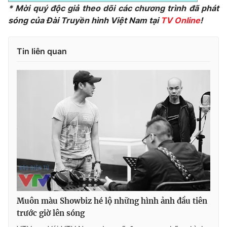
* Mời quý độc giả theo dõi các chương trình đã phát
sóng của Đài Truyền hình Việt Nam tại
TV Online
!
THỜI BÁO VTV
Tin liên quan
Theo dõi báo trên
Cơ quan chủ quản:
Đài Truyền hình Việt Nam
Cơ quan báo chí:
Thời báo VTV
Giấy phép hoạt động báo in và báo điện tử số 483/GP-BTTTT
cấp ngày 29/12/2023
Tổng Biên tập:
Vũ Thanh Thủy
Phó Tổng Biên tập:
Nguyễn Thị Mỹ Hạnh, Phạm Quốc Thắng,
Muôn màu Showbiz hé lộ những hình ảnh đầu tiên
Nguyễn Trọng Ninh
trước giờ lên sóng
Tổng đài VTV:
024.38 355 931 - 024.38 355 932