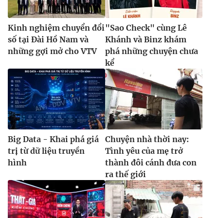
Kinh nghiệm chuyển đổi
"Sao Check" cùng Lê
số tại Đài Hồ Nam và
Khánh và Binz khám
những gợi mở cho VTV
phá những chuyện chưa
kể
Big Data - Khai phá giá
Chuyện nhà thời nay:
trị từ dữ liệu truyền
Tình yêu của mẹ trở
hình
thành đôi cánh đưa con
ra thế giới