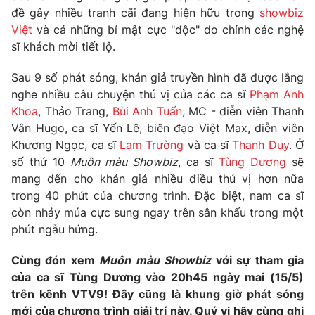
Phim VTV
đề gây nhiều tranh cãi đang hiện hữu trong
showbiz
Giải trí
Việt
và cả những bí mật cực "độc" do chính các nghệ
Hậu trường
Điện ảnh
sĩ khách mời tiết lộ.
Đời sống
Nhân vật
Âm nhạc
Sau 9 số phát sóng, khán giả truyền hình đã được lắng
Du lịch
Khán giả
nghe nhiều câu chuyện thú vị của các ca sĩ
Phạm Anh
Giáo dục
Sao
Khoa
, Thảo Trang,
Bùi Anh Tuấn
, MC - diễn viên Thanh
Làm đẹp
Giải sao mai
Tuyển sinh
Vân Hugo, ca sĩ Yến Lê, biên đạo Việt Max, diễn viên
Công nghệ
Chất lượng cuộc sống
Khương Ngọc, ca sĩ
Lam Trường
và ca sĩ
Thanh Duy
. Ở
Học trực tuyến
số thứ 10
Muôn màu Showbiz
, ca sĩ
Tùng Dương
sẽ
Hitech Công nghệ tương lai
Giao lưu trực tuyến
mang đến cho khán giả nhiều điều thú vị hơn nữa
Sản phẩm
trong 40 phút của chương trình. Đặc biệt, nam ca sĩ
còn nhảy múa cực sung ngay trên sân khấu trong một
Lịch phát sóng
Thị trường
phút ngẫu hứng.
Tư vấn
Cùng đón xem
Muôn màu Showbiz
với sự tham gia
Chuyên mục khác
của ca sĩ Tùng Dương vào 20h45 ngày mai (15/5)
trên kênh VTV9! Đây cũng là khung giờ phát sóng
Emagazine
Podcast
mới của chương trình giải trí này. Quý vị hãy cùng ghi