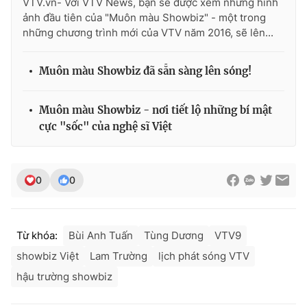
VTV.vn- Với VTV News, bạn sẽ được xem những hình
Ðiện thoại Thời báo VTV:
024.66 897 897
ảnh đầu tiên của "Muôn màu Showbiz" - một trong
Email:
toasoan@vtv.vn
những chương trình mới của VTV năm 2016, sẽ lên...
Liên hệ quảng cáo:
024-7300.7108
Muôn màu Showbiz đã sẵn sàng lên sóng!
Muôn màu Showbiz - nơi tiết lộ những bí mật
cực "sốc" của nghệ sĩ Việt
0
0
Từ khóa:
Bùi Anh Tuấn
Tùng Dương
VTV9
® Cấm sao chép dưới mọi hình thức nếu không có sự chấp
thuận bằng văn bản. Ghi rõ nguồn VTV.vn khi phát hành lại
showbiz Việt
Lam Trường
lịch phát sóng VTV
thông tin từ website này.
hậu trường showbiz