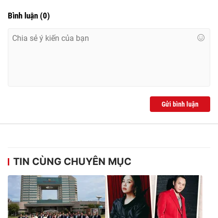
Bình luận
(
0
)
Gửi bình luận
TIN CÙNG CHUYÊN MỤC