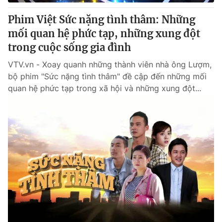
Giấy phép hoạt động báo in và báo điện tử số 483/GP-BTTTT
cấp ngày 29/12/2023
Phim Việt Sức nặng tình thâm: Những
Tổng Biên tập:
mối quan hệ phức tạp, những xung đột
Vũ Thanh Thủy
Phó Tổng Biên tập:
trong cuộc sống gia đình
Nguyễn Thị Mỹ Hạnh, Phạm Quốc Thắng,
Nguyễn Trọng Ninh
VTV.vn - Xoay quanh những thành viên nhà ông Lượm,
Tổng đài VTV:
024.38 355 931 - 024.38 355 932
bộ phim "Sức nặng tình thâm" đề cập đến những mối
Ðiện thoại Thời báo VTV:
024.66 897 897
quan hệ phức tạp trong xã hội và những xung đột...
Email:
toasoan@vtv.vn
Liên hệ quảng cáo:
024-7300.7108