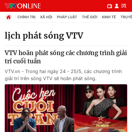
CHÍNH TRỊ
XÃ HỘI
PHÁP LUẬT
THẾ GIỚI
KINH TẾ
TRUYỀ
lịch phát sóng VTV
Chuyên mục
VTV hoãn phát sóng các chương trình giải
Chính trị
trí cuối tuần
VTV.vn - Trong hai ngày 24 - 25/5, các chương trình
Xã hội
giải trí trên sóng VTV sẽ hoãn phát sóng.
Pháp luật
Y tế
Thế giới