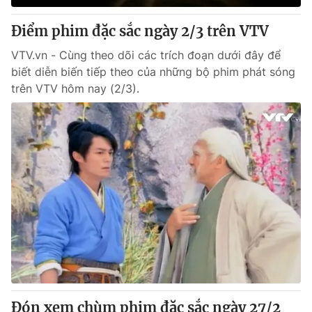
Điểm phim đặc sắc ngày 2/3 trên VTV
® Cấm sao chép dưới mọi hình thức nếu không có sự chấp
thuận bằng văn bản. Ghi rõ nguồn VTV.vn khi phát hành lại
VTV.vn - Cùng theo dõi các trích đoạn dưới đây để
thông tin từ website này.
biết diễn biến tiếp theo của những bộ phim phát sóng
trên VTV hôm nay (2/3).
Đón xem chùm phim đặc sắc ngày 27/2