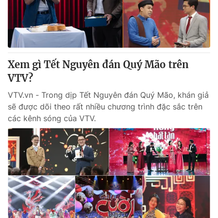
Tin tức
Kinh tế
Thế giới đó đây
Tài chính
Dữ liệu và đời sống
Câu chuyện quốc tế
Thị trường
Xem gì Tết Nguyên đán Quý Mão trên
Truyền hình
VTV?
Góc doanh nghiệp
VTV.vn - Trong dịp Tết Nguyên đán Quý Mão, khán giả
Phim VTV
Giải trí
sẽ được dõi theo rất nhiều chương trình đặc sắc trên
Hậu trường
các kênh sóng của VTV.
Điện ảnh
Đời sống
Nhân vật
Âm nhạc
Du lịch
Khán giả
Giáo dục
Sao
Làm đẹp
Giải sao mai
Tuyển sinh
Công nghệ
Chất lượng cuộc sống
Học trực tuyến
Hitech Công nghệ tương lai