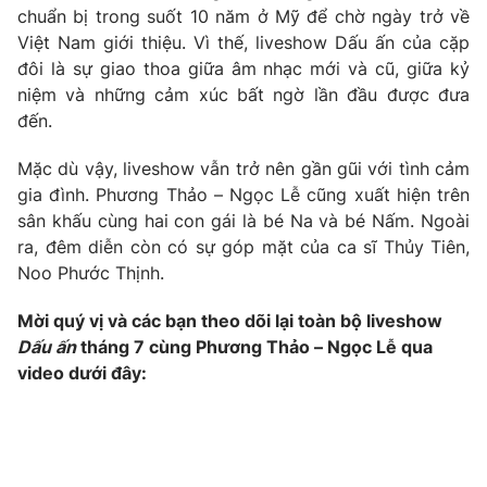
chuẩn bị trong suốt 10 năm ở Mỹ để chờ ngày trở về
Photo
Infographic
Việt Nam giới thiệu. Vì thế, liveshow Dấu ấn của cặp
đôi là sự giao thoa giữa âm nhạc mới và cũ, giữa kỷ
niệm và những cảm xúc bất ngờ lần đầu được đưa
Video
Shorts video
đến.
VTV Money
VTV Thể thao
Mặc dù vậy, liveshow vẫn trở nên gần gũi với tình cảm
gia đình. Phương Thảo – Ngọc Lễ cũng xuất hiện trên
sân khấu cùng hai con gái là bé Na và bé Nấm. Ngoài
VTV Sức khoẻ
Bất động sản
ra, đêm diễn còn có sự góp mặt của ca sĩ Thủy Tiên,
Noo Phước Thịnh.
Thị trường 24h
Tấm lòng Việt
Mời quý vị và các bạn theo dõi lại toàn bộ liveshow
Dấu ấn
tháng 7 cùng Phương Thảo – Ngọc Lễ qua
VTV4
Vươn mình bằng AI
video dưới đây:
VTV9
VTV8
Liên hệ tòa soạn
English