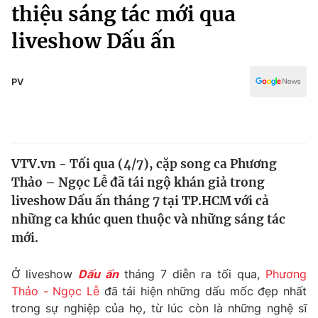
Chính trị
thiệu sáng tác mới qua
Truyền hình
liveshow Dấu ấn
Văn hóa - Giải trí
Xã hội
Y tế
Đời sống
PV
Pháp luật
Công nghệ
Giáo dục
Y tế
VTV.vn - Tối qua (4/7), cặp song ca Phương
Thế giới
Thảo – Ngọc Lễ đã tái ngộ khán giả trong
Tin tức
liveshow Dấu ấn tháng 7 tại TP.HCM với cả
Kinh tế
những ca khúc quen thuộc và những sáng tác
Thế giới đó đây
mới.
Tài chính
Dữ liệu và đời sống
Câu chuyện quốc tế
Thị trường
Ở liveshow
Dấu ấn
tháng 7 diễn ra tối qua,
Phương
Thảo - Ngọc Lễ
đã tái hiện những dấu mốc đẹp nhất
Truyền hình
Góc doanh nghiệp
trong sự nghiệp của họ, từ lúc còn là những nghệ sĩ