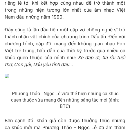
Phim VTV
riêng lẻ tới khi kết hợp cùng nhau để trở thành một
Giải trí
trong những hiện tượng lớn nhất của âm nhạc Việt
Hậu trường
Nam đầu những năm 1990.
Điện ảnh
Đời sống
Nhân vật
Đây cũng là lần đầu tiên một cặp vợ chồng nghệ sĩ trở
Âm nhạc
Du lịch
Khán giả
thành nhân vật chính của chương trình Dấu ấn. Đến với
Giáo dục
Sao
chương trình, cặp đôi mang đến không gian nhạc Pop
Làm đẹp
Giải sao mai
Việt trẻ trung, hấp dẫn của thời kỳ trước qua nhiều ca
Tuyển sinh
Công nghệ
khúc quen thuộc của mình như:
Xe đạp ơi, Xa rồi tuổi
Chất lượng cuộc sống
Học trực tuyến
thơ, Con gái, Dấu yêu tình đầu…
Hitech Công nghệ tương lai
Giao lưu trực tuyến
Sản phẩm
Lịch phát sóng
Thị trường
Phương Thảo - Ngọc Lễ vừa thể hiện những ca khúc
quen thuộc vừa mang đến những sáng tác mới (ảnh:
Tư vấn
BTC)
Chuyên mục khác
Bên cạnh đó, khán giả còn được thưởng thức những
Emagazine
Podcast
ca khúc mới mà Phương Thảo – Ngọc Lễ đã âm thầm