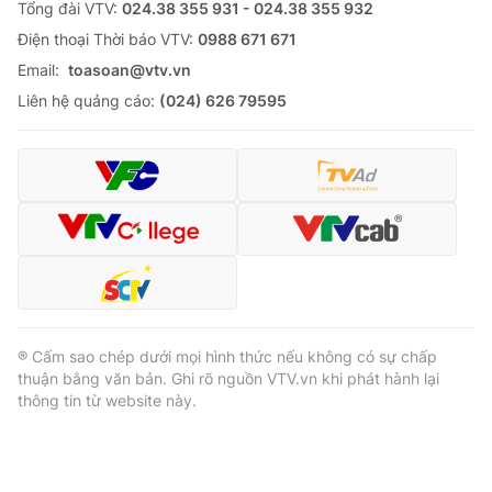
Tổng đài VTV:
024.38 355 931 - 024.38 355 932
Ðiện thoại Thời báo VTV:
0988 671 671
Email:
toasoan@vtv.vn
Liên hệ quảng cáo:
(024) 626 79595
® Cấm sao chép dưới mọi hình thức nếu không có sự chấp
thuận bằng văn bản. Ghi rõ nguồn VTV.vn khi phát hành lại
thông tin từ website này.