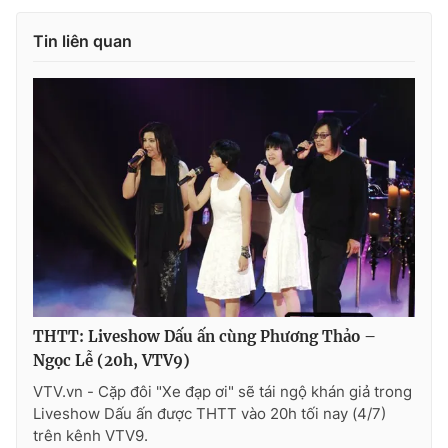
Ðiện thoại Thời báo VTV:
024.66 897 897
Email:
toasoan@vtv.vn
Tin liên quan
Liên hệ quảng cáo:
024-7300.7108
THTT: Liveshow Dấu ấn cùng Phương Thảo –
® Cấm sao chép dưới mọi hình thức nếu không có sự chấp
Ngọc Lễ (20h, VTV9)
thuận bằng văn bản. Ghi rõ nguồn VTV.vn khi phát hành lại
thông tin từ website này.
VTV.vn - Cặp đôi "Xe đạp ơi" sẽ tái ngộ khán giả trong
Liveshow Dấu ấn được THTT vào 20h tối nay (4/7)
trên kênh VTV9.