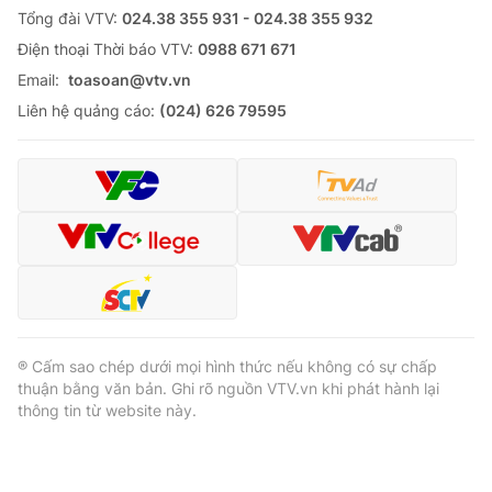
Tổng đài VTV:
024.38 355 931 - 024.38 355 932
Ðiện thoại Thời báo VTV:
0988 671 671
Email:
toasoan@vtv.vn
Liên hệ quảng cáo:
(024) 626 79595
® Cấm sao chép dưới mọi hình thức nếu không có sự chấp
thuận bằng văn bản. Ghi rõ nguồn VTV.vn khi phát hành lại
thông tin từ website này.