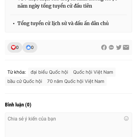
Ðiện thoại Thời báo VTV:
024.66 897 897
năm ngày tổng tuyển cử đầu tiên
Email:
toasoan@vtv.vn
Liên hệ quảng cáo:
024-7300.7108
Tổng tuyển cử lịch sử và dấu ấn dân chủ
0
0
Từ khóa:
đại biểu Quốc hội
Quốc hội Việt Nam
bầu cử Quốc hội
70 năm Quốc hội Việt Nam
Bình luận
(
0
)
® Cấm sao chép dưới mọi hình thức nếu không có sự chấp
thuận bằng văn bản. Ghi rõ nguồn VTV.vn khi phát hành lại
thông tin từ website này.