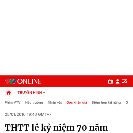
TRUYỀN HÌNH
Chính trị
Phim VTV
Hậu trường
Nhân vật
Góc khán giả
Điểm hẹn tài năng
Giải
Xã hội
05/01/2016 19:46 GMT+7
Pháp luật
Chuyên mục
Kinh tế
THTT lễ kỷ niệm 70 năm
Thể thao