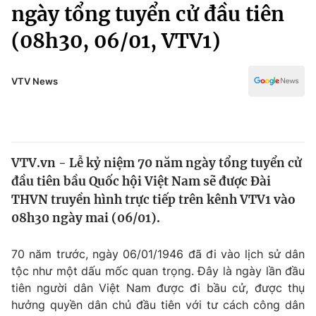
Chính trị
ngày tổng tuyển cử đầu tiên
Truyền hình
(08h30, 06/01, VTV1)
Văn hóa - Giải trí
Xã hội
Y tế
Đời sống
VTV News
Pháp luật
Công nghệ
Giáo dục
Y tế
VTV.vn - Lễ kỷ niệm 70 năm ngày tổng tuyển cử
Thế giới
đầu tiên bầu Quốc hội Việt Nam sẽ được Đài
Tin tức
THVN truyền hình trực tiếp trên kênh VTV1 vào
Kinh tế
08h30 ngày mai (06/01).
Thế giới đó đây
Tài chính
Dữ liệu và đời sống
Câu chuyện quốc tế
70 năm trước, ngày 06/01/1946 đã đi vào lịch sử dân
Thị trường
tộc như một dấu mốc quan trọng. Đây là ngày lần đầu
tiên người dân Việt Nam được đi bầu cử, được thụ
Truyền hình
Góc doanh nghiệp
hưởng quyền dân chủ đầu tiên với tư cách công dân