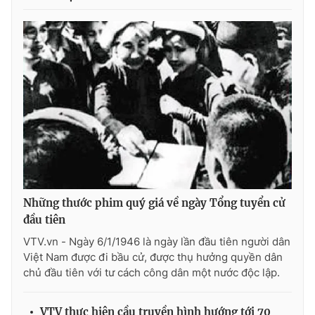
THỜI BÁO VTV
Theo dõi báo trên
Cơ quan chủ quản:
Đài Truyền hình Việt Nam
Cơ quan báo chí:
Thời báo VTV
Những thước phim quý giá về ngày Tổng tuyển cử
Giấy phép hoạt động báo in và báo điện tử số 483/GP-BTTTT
đầu tiên
cấp ngày 29/12/2023
VTV.vn - Ngày 6/1/1946 là ngày lần đầu tiên người dân
Tổng Biên tập:
Vũ Thanh Thủy
Việt Nam được đi bầu cử, được thụ hưởng quyền dân
Phó Tổng Biên tập:
Nguyễn Thị Mỹ Hạnh, Phạm Quốc Thắng,
chủ đầu tiên với tư cách công dân một nước độc lập.
Nguyễn Trọng Ninh
Tổng đài VTV:
024.38 355 931 - 024.38 355 932
VTV thực hiện cầu truyền hình hướng tới 70