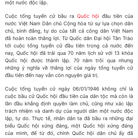
Phim VTV
một nước độc lập.
Giải trí
Hậu trường
Cuộc tổng tuyển cử bầu ra
Quốc hội
đầu tiên của
Điện ảnh
nước Việt Nam Dân chủ Cộng hòa từ sự lựa chọn dân
Đời sống
Nhân vật
chủ, bình đẳng, tự do của tất cả công dân Việt Nam
Âm nhạc
Du lịch
đã hoàn toàn thắng lợi. Từ Quốc dân Đại hội Tân Trào
Khán giả
Giáo dục
Sao
tới cuộc tổng tuyển cử đầu tiên trong cả nước đến
Làm đẹp
Giải sao mai
nay, Quốc hội đã trải qua 70 năm lịch sử với 13 khóa
Tuyển sinh
Công nghệ
Quốc hội được thành lập. 70 năm trôi qua nhưng
Chất lượng cuộc sống
Học trực tuyến
những ý nghĩa về thắng lợi của ngày tổng tuyển cử
Hitech Công nghệ tương lai
đầu tiên đến nay vẫn còn nguyên giá trị.
Giao lưu trực tuyến
Sản phẩm
Cuộc tổng tuyển cử ngày 06/01/1946 không chỉ là
Lịch phát sóng
cuộc bầu cử Quốc hội đầu tiên của dân tộc mà còn là
Thị trường
lần đầu khẳng định quyền làm chủ, cũng như xác lập
Tư vấn
trách nhiệm và danh dự của người dân một nước độc
lập, tự do. Thực tế, nhân dân ta đã bầu ra những đại
Chuyên mục khác
biểu Quốc hội xứng đáng, một Quốc hội xứng đáng
Emagazine
Podcast
của mình, để từ đó, chính Quốc hội dân chủ ấy đã