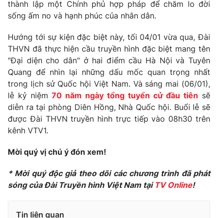
thành lập một Chính phủ hợp pháp để chăm lo đời
Photo
sống ấm no và hạnh phúc của nhân dân.
Infographic
Hướng tới sự kiện đặc biệt này, tối 04/01 vừa qua, Đài
Video
Shorts video
THVN đã thực hiện cầu truyền hình đặc biệt mang tên
"Đại diện cho dân" ở hai điểm cầu Hà Nội và Tuyên
VTV Money
Quang để nhìn lại những dấu mốc quan trọng nhất
VTV Thể thao
trong lịch sử Quốc hội Việt Nam. Và sáng mai (06/01),
lễ kỷ niệm
70 năm ngày tổng tuyển cử đầu tiên
sẽ
VTV Sức khoẻ
Bất động sản
diễn ra tại phòng Diên Hồng, Nhà Quốc hội. Buổi lễ sẽ
được Đài THVN truyền hình trực tiếp vào 08h30 trên
Thị trường 24h
Tấm lòng Việt
kênh VTV1.
Mời quý vị chú ý đón xem!
VTV4
Vươn mình bằng AI
* Mời quý độc giả theo dõi các chương trình đã phát
VTV9
sóng của Đài Truyền hình Việt Nam tại
VTV8
TV Online
!
Liên hệ tòa soạn
English
Tin liên quan