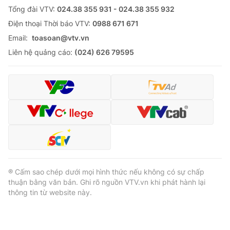
Tổng đài VTV:
024.38 355 931 - 024.38 355 932
Ðiện thoại Thời báo VTV:
0988 671 671
Email:
toasoan@vtv.vn
Liên hệ quảng cáo:
(024) 626 79595
® Cấm sao chép dưới mọi hình thức nếu không có sự chấp
thuận bằng văn bản. Ghi rõ nguồn VTV.vn khi phát hành lại
thông tin từ website này.