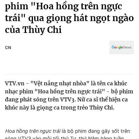
Chính trị
phim "Hoa hồng trên ngực
Truyền hình
trái" qua giọng hát ngọt ngào
Văn hóa - Giải trí
Xã hội
Y tế
của Thùy Chi
Đời sống
Pháp luật
Công nghệ
Giáo dục
CN
Y tế
Thế giới
VTV.vn - "Vệt nắng nhạt nhòa" là tên ca khúc
Tin tức
nhạc phim "Hoa hồng trên ngực trái" - bộ phim
Kinh tế
Thế giới đó đây
đang phát sóng trên VTV3. Nữ ca sĩ thể hiện ca
Tài chính
khúc này là giọng ca trong trẻo Thùy Chi.
Dữ liệu và đời sống
Câu chuyện quốc tế
Thị trường
Truyền hình
Góc doanh nghiệp
Hoa hồng trên ngực trái
là bộ phim đang gây sốt trên
sóng VTV3 vào mỗi tối thứ Tư, thứ Năm hàng tuần.