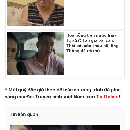
Ðiện thoại Thời báo VTV:
024.66 897 897
Email:
toasoan@vtv.vn
Liên hệ quảng cáo:
024-7300.7108
Hoa hồng trên ngực trái -
Tập 27: Tán gia bại sản,
Thái bắt cóc cháu nội ông
Thông để trả thù
* Mời quý độc giả theo dõi các chương trình đã phát
sóng của Đài Truyền hình Việt Nam trên
TV Online
!
® Cấm sao chép dưới mọi hình thức nếu không có sự chấp
thuận bằng văn bản. Ghi rõ nguồn VTV.vn khi phát hành lại
thông tin từ website này.
Tin liên quan