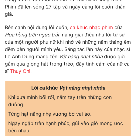
Phim VTV
Giải trí
Phim đã lên sóng 27 tập và ngày càng lôi cuốn khán
Hậu trường
giả.
Điện ảnh
Đời sống
Nhân vật
Bên cạnh nội dung lôi cuốn,
ca khúc nhạc phim
của
Âm nhạc
Hoa hồng trên ngực trái
mang giai điệu như lời tự sự
Du lịch
Khán giả
Giáo dục
của một người phụ nữ khi nhớ về những năm tháng êm
Sao
Làm đẹp
đềm bên người mình yêu. Sáng tác lần này của nhạc sĩ
Giải sao mai
Tuyển sinh
Lê Anh Dũng mang tên
Vệt nắng nhạt nhòa
được gửi
Công nghệ
Chất lượng cuộc sống
gắm qua giọng hát trong trẻo, đầy tình cảm của nữ ca
Học trực tuyến
sĩ
Thùy Chi
.
Hitech Công nghệ tương lai
Giao lưu trực tuyến
Sản phẩm
Lời ca khúc
Vệt nắng nhạt nhòa
Lịch phát sóng
Thị trường
Khi xưa mình bối rối, nắm tay trên những con
đường
Tư vấn
Từng hạt nắng nhẹ vương bờ vai áo.
Chuyên mục khác
Ngày ngập tràn hạnh phúc, gửi vào gió mong ước
Emagazine
Podcast
bên nhau