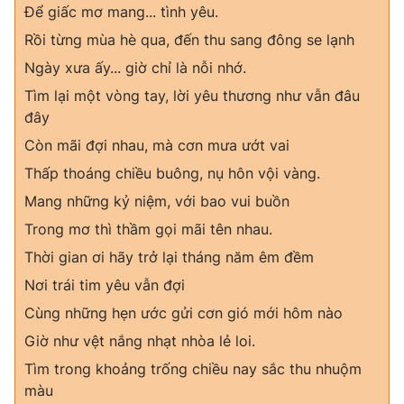
Để giấc mơ mang... tình yêu.
Photo
Infographic
Rồi từng mùa hè qua, đến thu sang đông se lạnh
Ngày xưa ấy... giờ chỉ là nỗi nhớ.
Video
Shorts video
Tìm lại một vòng tay, lời yêu thương như vẫn đâu
đây
VTV Money
VTV Thể thao
Còn mãi đợi nhau, mà cơn mưa ướt vai
Thấp thoáng chiều buông, nụ hôn vội vàng.
VTV Sức khoẻ
Bất động sản
Mang những kỷ niệm, với bao vui buồn
Trong mơ thì thầm gọi mãi tên nhau.
Thị trường 24h
Tấm lòng Việt
Thời gian ơi hãy trở lại tháng năm êm đềm
Nơi trái tim yêu vẫn đợi
VTV4
Vươn mình bằng AI
Cùng những hẹn ước gửi cơn gió mới hôm nào
Giờ như vệt nắng nhạt nhòa lẻ loi.
VTV9
VTV8
Tìm trong khoảng trống chiều nay sắc thu nhuộm
màu
Liên hệ tòa soạn
English