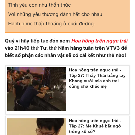
Tình yêu còn như thổn thức
Với những yêu thương dành hết cho nhau
Hạnh phúc thấp thoáng ở cuối đường.
THỜI BÁO VTV
Quý vị hãy tiếp tục đón xem
Hoa hồng trên ngực trái
vào 21h40 thứ Tư, thứ Năm hàng tuần trên VTV3 để
biết số phận các nhân vật sẽ có cái kết như thế nào!
Theo dõi báo trên
Hoa hồng trên ngực trái -
Cơ quan chủ quản:
Đài Truyền hình Việt Nam
Tập 27: Thấy Thái trắng tay,
Khang cười mỉa anh trai
Cơ quan báo chí:
Thời báo VTV
cùng cha khác mẹ
Giấy phép hoạt động báo in và báo điện tử số 483/GP-BTTTT
cấp ngày 29/12/2023
Tổng Biên tập:
Vũ Thanh Thủy
Phó Tổng Biên tập:
Nguyễn Thị Mỹ Hạnh, Phạm Quốc Thắng,
Hoa hồng trên ngực trái -
Nguyễn Trọng Ninh
Tập 27: Mẹ Khuê bất ngờ
Tổng đài VTV:
024.38 355 931 - 024.38 355 932
trúng xổ số?