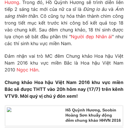
Hương
. Trong đó, Hồ Quỳnh Hương sẽ trình diễn liên
tiếp 2 sáng tác mới của nữ ca sĩ là
Đừng lo âu
và
Ánh
sáng thiên thần
. Cô cũng tự hóa thân thành chim công
trong tiết mục kết trước khi công bố kết quả top 18
THỜI BÁO VTV
vào chung kết. Sau đêm chung khảo, 18 thí sinh được
lựa chọn sẽ bắt đầu phần thi "
Người đẹp Nhân ái
" như
các thí sinh khu vực miền Nam.
Theo dõi báo trên
Đảm nhận vai trò MC đêm Chung khảo Hoa hậu Việt
Nam 2016 khu vực miền Bắc là Hoa hậu Việt Nam
2010
Ngọc Hân
.
Cơ quan chủ quản:
Đài Truyền hình Việt Nam
Cơ quan báo chí:
Thời báo VTV
Chung khảo Hoa hậu Việt Nam 2016 khu vực miền
Giấy phép hoạt động báo in và báo điện tử số 483/GP-BTTTT
Bắc sẽ được THTT vào 20h hôm nay (17/7) trên kênh
cấp ngày 29/12/2023
VTV9. Mời quý vị chú ý đón xem!
Tổng Biên tập:
Vũ Thanh Thủy
Phó Tổng Biên tập:
Nguyễn Thị Mỹ Hạnh, Phạm Quốc Thắng,
Hồ Quỳnh Hương, Soobin
Nguyễn Trọng Ninh
Hoàng Sơn khuấy động
đêm chung khảo HHVN 2016
Tổng đài VTV:
024.38 355 931 - 024.38 355 932