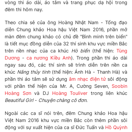
vòng thi áo dài, áo tắm và trang phục dạ hội trong
Photo
đêm thi hôm nay.
Infographic
Theo chia sẻ của ông Hoàng Nhật Nam - Tổng đạo
Video
Shorts video
diễn Chung khảo Hoa hậu Việt Nam 2016, phần mở
màn đêm chung khảo có chủ đề "Bình minh trên biển"
VTV Money
là tiết mục đồng diễn của 32 thí sinh khu vực miền Bắc
VTV Thể thao
trên nền nhạc của ca khúc
Hò biển
(thể hiện:
Tùng
Dương
-
ca nương Kiều Anh
). Trong phần thi áo dài
VTV Sức khoẻ
Bất động sản
ngay sau đó, các thí sinh sẽ trình diễn trên nền ca
khúc
Nắng thủy tinh
(thể hiện: Ánh Hà - Thanh Hà) và
Thị trường 24h
Tấm lòng Việt
phần thi áo tắm sẽ sử dụng
âm nhạc điện tử
sôi động
với phần thể hiện của Mr. A, Cường Seven,
Soobin
Hoàng Sơn
và DJ
Hoàng Touliver
trong liên khúc
VTV4
Vươn mình bằng AI
Beautiful Girl
-
Chuyện chàng cô đơn
.
VTV9
VTV8
Ngoài các ca sĩ nói trên, đêm Chung khảo Hoa hậu
Việt Nam 2016 khu vực miền Bắc còn thêm phần sôi
động với sự xuất hiện của ca sĩ Đức Tuấn và
Hồ Quỳnh
Liên hệ tòa soạn
English