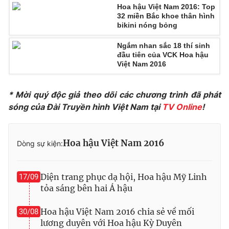
Ðiện thoại Thời báo VTV:
024.66 897 897
Hoa hậu Việt Nam 2016: Top
32 miền Bắc khoe thân hình
Email:
toasoan@vtv.vn
bikini nóng bỏng
Liên hệ quảng cáo:
024-7300.7108
Ngắm nhan sắc 18 thí sinh
đầu tiên của VCK Hoa hậu
Việt Nam 2016
* Mời quý độc giả theo dõi các chương trình đã phát
sóng của Đài Truyền hình Việt Nam tại
TV Online
!
Hoa hậu Việt Nam 2016
Dòng sự kiện:
Diện trang phục dạ hội, Hoa hậu Mỹ Linh
17/09
® Cấm sao chép dưới mọi hình thức nếu không có sự chấp
tỏa sáng bên hai Á hậu
thuận bằng văn bản. Ghi rõ nguồn VTV.vn khi phát hành lại
thông tin từ website này.
Hoa hậu Việt Nam 2016 chia sẻ về mối
30/08
lương duyên với Hoa hậu Kỳ Duyên