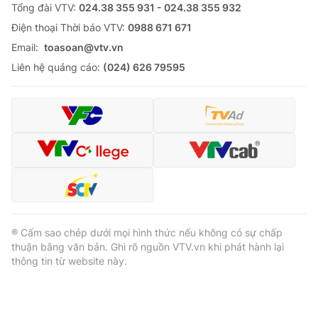
Tổng đài VTV:
024.38 355 931 - 024.38 355 932
Ðiện thoại Thời báo VTV:
0988 671 671
Email:
toasoan@vtv.vn
Liên hệ quảng cáo:
(024) 626 79595
® Cấm sao chép dưới mọi hình thức nếu không có sự chấp
thuận bằng văn bản. Ghi rõ nguồn VTV.vn khi phát hành lại
thông tin từ website này.