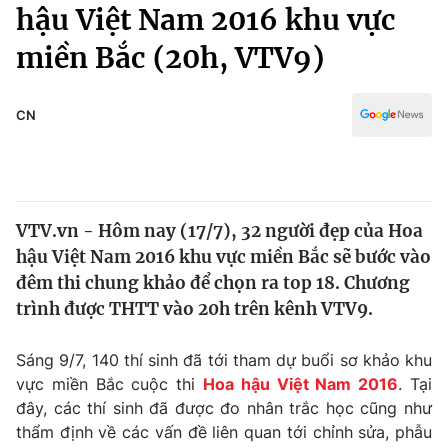
Chính trị
hậu Việt Nam 2016 khu vực
Truyền hình
miền Bắc (20h, VTV9)
Văn hóa - Giải trí
Xã hội
Y tế
Đời sống
CN
Pháp luật
Công nghệ
Giáo dục
Y tế
VTV.vn - Hôm nay (17/7), 32 người đẹp của Hoa
Thế giới
hậu Việt Nam 2016 khu vực miền Bắc sẽ bước vào
Tin tức
đêm thi chung khảo để chọn ra top 18. Chương
Kinh tế
trình được THTT vào 20h trên kênh VTV9.
Thế giới đó đây
Tài chính
Dữ liệu và đời sống
Câu chuyện quốc tế
Sáng 9/7, 140 thí sinh đã tới tham dự buổi sơ khảo khu
Thị trường
vực miền Bắc cuộc thi
Hoa hậu Việt Nam 2016
. Tại
đây, các thí sinh đã được đo nhân trắc học cũng như
Truyền hình
Góc doanh nghiệp
thẩm định về các vấn đề liên quan tới chỉnh sửa, phẫu