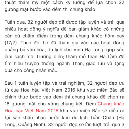
Phim VTV
thuật thẩm mỹ một cách kỹ lưỡng để lựa chọn 32
Giải trí
gương mặt bước vào đêm thi chung khảo.
Hậu trường
Điện ảnh
Tuần qua, 32 người đẹp đã được tập luyện và trải qua
Đời sống
Nhân vật
nhiều hoạt động ý nghĩa để ban giám khảo có những
Âm nhạc
Du lịch
căn cứ chấm điểm trong đêm chung khảo hôm nay
Khán giả
Giáo dục
Sao
(17/7). Theo đó, họ đã tham gia vào các hoạt động
Làm đẹp
Giải sao mai
quảng bá văn hóa, du lịch cho Vịnh Hạ Long; góp sức
Tuyển sinh
Công nghệ
làm sạch môi trường biển; thăm mỏ than Hà Lầm để
Chất lượng cuộc sống
Học trực tuyến
tìm hiểu truyền thống ngành Than, giao lưu và tặng
Hitech Công nghệ tương lai
quà cho công nhân mỏ…
Giao lưu trực tuyến
Sản phẩm
Sau 1 tuần luyện tập và trải nghiệm, 32 người đẹp ưu
Lịch phát sóng
tú của Hoa hậu Việt Nam 2016 khu vực miền Bắc sẽ
Thị trường
chính thức bước vào đêm thi chung khảo để chọn ra
Tư vấn
18 gương mặt cho vòng chung kết. Đêm
Chung khảo
Hoa hậu Việt Nam 2016
khu vực miền Bắc sẽ diễn ra
Chuyên mục khác
tại sân khấu nhạc nước khu du lịch Tuần Châu (Hạ
Emagazine
Podcast
Long, Quảng Ninh). 32 người đẹp sẽ lần lượt trải qua 3