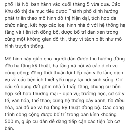
Phim VTV
phố Hà Nội ban hành vào cuối tháng 5 vừa qua. Các
Giải trí
Khu đô thị đa mục tiêu được Thành phố định hướng
Hậu trường
phát triển theo mô hình đô thị hiện đại, tích hợp đa
Điện ảnh
Đời sống
Nhân vật
chức năng, kết hợp các loại hình nhà ở với hệ thống hạ
Âm nhạc
tầng và tiện ích đồng bộ, được bố trí đan xen trong
Du lịch
Khán giả
cùng một không gian đô thị, thay vì tách biệt như mô
Giáo dục
Sao
hình truyền thống.
Làm đẹp
Giải sao mai
Tuyển sinh
Công nghệ
Chất lượng cuộc sống
Mô hình này giúp cho người dân được thụ hưởng đồng
Học trực tuyến
đều hạ tầng kỹ thuật, hạ tầng xã hội và các dịch vụ
Hitech Công nghệ tương lai
công cộng; đồng thời thuận lợi tiếp cận việc làm, dịch
Giao lưu trực tuyến
vụ và các tiện ích thiết yếu ngay tại nơi sinh sống. Cơ
Sản phẩm
cấu sử dụng đất gồm nhà ở thấp tầng, chung cư hỗn
Lịch phát sóng
Thị trường
hợp kết hợp thương mại - dịch vụ; trường học, cơ sở y
tế, văn hóa, thể thao; cùng hệ thống cây xanh, hồ điều
Tư vấn
hòa, bãi đỗ xe và hạ tầng kỹ thuật đồng bộ. Các công
Chuyên mục khác
trình công cộng được bố trí trong bán kính khoảng
500 m, giúp cư dân dễ dàng tiếp cận các tiện ích cơ
Emagazine
Podcast
bản.