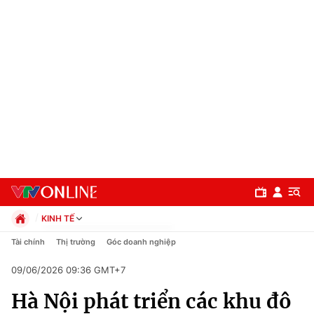
KINH TẾ
Chính trị
Tài chính
Thị trường
Góc doanh nghiệp
Xã hội
09/06/2026 09:36 GMT+7
Pháp luật
Chuyên mục
Kinh tế
Hà Nội phát triển các khu đô
Thể thao