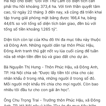
Hà Nội cho biết: "Đối với Thư Lâm có diện tích cần
Email:
toasoan@vtv.vn
phải thu hồi khoảng 373,4 ha. Với tinh thần quyết tâm
Liên hệ quảng cáo:
024-7300.7108
cao, từ ngày 22 tháng 3 đến nay, xã cũng đã triển khai
tập trung giải phóng mặt bằng được 166,4 ha, bằng
44,6% so với tổng số diện tích bàn giao, đền bù với
tổng số tiền khoảng 1.265 tỷ".
Diện tích còn lại của Khu đô thi đa mục tiêu này thuộc
xã Đông Anh. Những người dân tại thôn Phúc Hậu,
Đông Anh tranh thủ gặt nốt vụ lúa cuối cùng để tuần
nữa sẽ nhận tiền đền bù và giao đất cho dự án.
Bà Nguyễn Thị Hưng - Thôn Phúc Hậu, xã Đông Anh,
TP. Hà Nội chia sẻ: "Được lấy tiền tôi chia cho các
® Cấm sao chép dưới mọi hình thức nếu không có sự chấp
nhân khẩu ở trong nhà, những người ở trong sổ đỏ.
thuận bằng văn bản. Ghi rõ nguồn VTV.vn khi phát hành lại
thông tin từ website này.
Mỗi người một khẩu thì chia cho mọi người. Còn bao
nhiêu tôi đầu tư cho con gái ăn học".
Ông Chu Trọng Trai - Trưởng thôn Phúc Hậu, xã Đông
Anh, TP. Hà Nội nêu ý kiến: "Dự án đa mục tiêu hiện