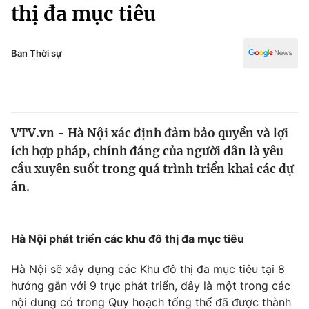
Chính trị
thị đa mục tiêu
Truyền hình
Văn hóa - Giải trí
Xã hội
Y tế
Ban Thời sự
Đời sống
Pháp luật
Công nghệ
Giáo dục
Y tế
VTV.vn - Hà Nội xác định đảm bảo quyền và lợi
ích hợp pháp, chính đáng của người dân là yêu
Thế giới
cầu xuyên suốt trong quá trình triển khai các dự
án.
Tin tức
Kinh tế
Thế giới đó đây
Tài chính
Hà Nội phát triển các khu đô thị đa mục tiêu
Dữ liệu và đời sống
Câu chuyện quốc tế
Thị trường
Hà Nội sẽ xây dựng các Khu đô thị đa mục tiêu tại 8
Truyền hình
hướng gắn với 9 trục phát triển, đây là một trong các
Góc doanh nghiệp
nội dung có trong Quy hoạch tổng thể đã được thành