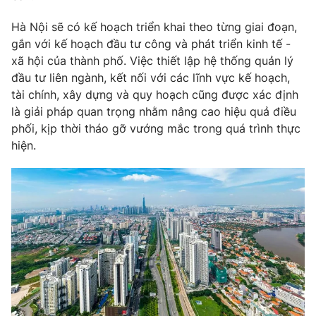
Photo
Infographic
Hà Nội sẽ có kế hoạch triển khai theo từng giai đoạn,
gắn với kế hoạch đầu tư công và phát triển kinh tế -
xã hội của thành phố. Việc thiết lập hệ thống quản lý
Video
Shorts video
đầu tư liên ngành, kết nối với các lĩnh vực kế hoạch,
tài chính, xây dựng và quy hoạch cũng được xác định
VTV Money
VTV Thể thao
là giải pháp quan trọng nhằm nâng cao hiệu quả điều
phối, kịp thời tháo gỡ vướng mắc trong quá trình thực
VTV Sức khoẻ
hiện.
Bất động sản
Thị trường 24h
Tấm lòng Việt
VTV4
Vươn mình bằng AI
VTV9
VTV8
Liên hệ tòa soạn
English