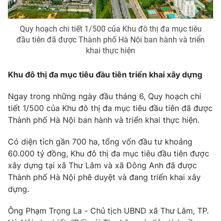
Quy hoạch chi tiết 1/500 của Khu đô thị đa mục tiêu
đầu tiên đã được Thành phố Hà Nội ban hành và triển
THỜI BÁO VTV
khai thực hiện
Khu đô thị đa mục tiêu đầu tiên triển khai xây dựng
Theo dõi báo trên
Ngay trong những ngày đầu tháng 6, Quy hoạch chi
Cơ quan chủ quản:
Đài Truyền hình Việt Nam
tiết 1/500 của Khu đô thị đa mục tiêu đầu tiên đã được
Thành phố Hà Nội ban hành và triển khai thực hiện.
Cơ quan báo chí:
Thời báo VTV
Giấy phép hoạt động báo in và báo điện tử số 483/GP-BTTTT
Có diện tích gần 700 ha, tổng vốn đầu tư khoảng
cấp ngày 29/12/2023
60.000 tỷ đồng, Khu đô thị đa mục tiêu đầu tiên được
Tổng Biên tập:
Vũ Thanh Thủy
xây dựng tại xã Thư Lâm và xã Đông Anh đã được
Phó Tổng Biên tập:
Nguyễn Thị Mỹ Hạnh, Phạm Quốc Thắng,
Thành phố Hà Nội phê duyệt và đang triển khai xây
Nguyễn Trọng Ninh
dựng.
Tổng đài VTV:
024.38 355 931 - 024.38 355 932
Ðiện thoại Thời báo VTV:
024.66 897 897
Ông Phạm Trọng La - Chủ tịch UBND xã Thư Lâm, TP.