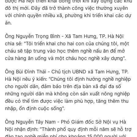
được Hà Nội triển khai đồng thời khi xây dựng các khu
đô thị mới. Đây đã trở thành công việc thường xuyên
với chính quyền nhiều xã, phường khi triển khai các dự
án.
Ông Nguyễn Trọng Bình - Xã Tam Hưng, TP. Hà Nội
chia sẻ: "Tôi triển khai cho hai con của chúng tôi, một
cháu sẽ tập trung vào học thêm nghề nấu ăn để mở
cửa hàng ăn uống và một cháu học nghề xây dựng".
Ông Bùi Đình Thái - Chủ tịch UBND xã Tam Hưng, TP.
Hà Nội nêu ý kiến: "Chúng tôi định hướng nghề nghiệp
cho người dân, đảm bảo trên địa bàn xã đại đa số
những người dân mà không còn sản xuất nông nghiệp
đều có thể tìm được việc làm phù hợp, tăng thêm thu
nhập, ổn định cuộc sống".
Ông Nguyễn Tây Nam - Phó Giám đốc Sở Nội vụ Hà
Nội nhận định: "Thành phố quy định mỗi năm sẽ hỗ trợ
đào tạo nghề miễn phí cho khoảng 15.000 người với