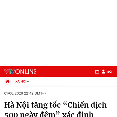
XÃ HỘI
Chính trị
01/06/2026 22:42 GMT+7
Xã hội
Hà Nội tăng tốc “Chiến dịch
Pháp luật
Chuyên mục
Kinh tế
500 ngày đêm” xác định
Thể thao