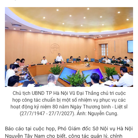
Photo
Infographic
Video
Shorts video
VTV Money
VTV Thể thao
VTV Sức khoẻ
Bất động sản
Thị trường 24h
Tấm lòng Việt
Chủ tịch UBND TP Hà Nội Vũ Đại Thắng chủ trì cuộc
VTV4
Vươn mình bằng AI
họp công tác chuẩn bị một số nhiệm vụ phục vụ các
hoạt động kỷ niệm 80 năm Ngày Thương binh - Liệt sĩ
(27/7/1947 - 27/7/2027). Ảnh: Nguyễn Cung.
VTV9
VTV8
Báo cáo tại cuộc họp, Phó Giám đốc Sở Nội vụ Hà Nội
Liên hệ tòa soạn
English
Nguyễn Tây Nam cho biết, công tác quản lý, chỉnh