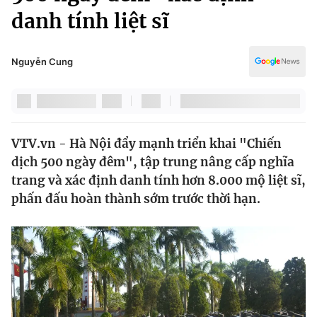
Chính trị
danh tính liệt sĩ
Truyền hình
Văn hóa - Giải trí
Xã hội
Y tế
Nguyễn Cung
Đời sống
Pháp luật
Công nghệ
Giáo dục
Y tế
VTV.vn - Hà Nội đẩy mạnh triển khai "Chiến
dịch 500 ngày đêm", tập trung nâng cấp nghĩa
Thế giới
trang và xác định danh tính hơn 8.000 mộ liệt sĩ,
Tin tức
phấn đấu hoàn thành sớm trước thời hạn.
Kinh tế
Thế giới đó đây
Tài chính
Dữ liệu và đời sống
Câu chuyện quốc tế
Thị trường
Truyền hình
Góc doanh nghiệp