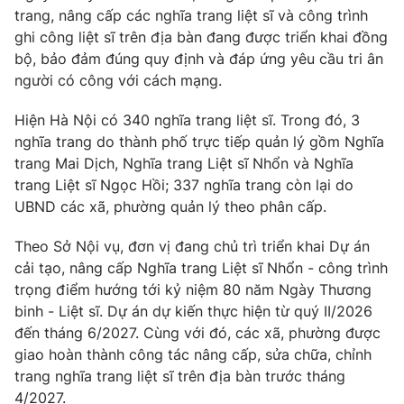
trang, nâng cấp các nghĩa trang liệt sĩ và công trình
ghi công liệt sĩ trên địa bàn đang được triển khai đồng
bộ, bảo đảm đúng quy định và đáp ứng yêu cầu tri ân
người có công với cách mạng.
THỜI BÁO VTV
Hiện Hà Nội có 340 nghĩa trang liệt sĩ. Trong đó, 3
Theo dõi báo trên
nghĩa trang do thành phố trực tiếp quản lý gồm Nghĩa
trang Mai Dịch, Nghĩa trang Liệt sĩ Nhổn và Nghĩa
trang Liệt sĩ Ngọc Hồi; 337 nghĩa trang còn lại do
Cơ quan chủ quản:
Đài Truyền hình Việt Nam
UBND các xã, phường quản lý theo phân cấp.
Cơ quan báo chí:
Thời báo VTV
Giấy phép hoạt động báo in và báo điện tử số 483/GP-BTTTT
Theo Sở Nội vụ, đơn vị đang chủ trì triển khai Dự án
cấp ngày 29/12/2023
cải tạo, nâng cấp Nghĩa trang Liệt sĩ Nhổn - công trình
Tổng Biên tập:
Vũ Thanh Thủy
trọng điểm hướng tới kỷ niệm 80 năm Ngày Thương
binh - Liệt sĩ. Dự án dự kiến thực hiện từ quý II/2026
Phó Tổng Biên tập:
Nguyễn Thị Mỹ Hạnh, Phạm Quốc Thắng,
Nguyễn Trọng Ninh
đến tháng 6/2027. Cùng với đó, các xã, phường được
giao hoàn thành công tác nâng cấp, sửa chữa, chỉnh
Tổng đài VTV:
024.38 355 931 - 024.38 355 932
trang nghĩa trang liệt sĩ trên địa bàn trước tháng
Ðiện thoại Thời báo VTV:
024.66 897 897
4/2027.