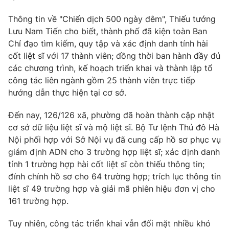
Email:
toasoan@vtv.vn
Liên hệ quảng cáo:
024-7300.7108
Thông tin về "Chiến dịch 500 ngày đêm", Thiếu tướng
Lưu Nam Tiến cho biết, thành phố đã kiện toàn Ban
Chỉ đạo tìm kiếm, quy tập và xác định danh tính hài
cốt liệt sĩ với 17 thành viên; đồng thời ban hành đầy đủ
các chương trình, kế hoạch triển khai và thành lập tổ
công tác liên ngành gồm 25 thành viên trực tiếp
hướng dẫn thực hiện tại cơ sở.
Đến nay, 126/126 xã, phường đã hoàn thành cập nhật
cơ sở dữ liệu liệt sĩ và mộ liệt sĩ. Bộ Tư lệnh Thủ đô Hà
Nội phối hợp với Sở Nội vụ đã cung cấp hồ sơ phục vụ
giám định ADN cho 3 trường hợp liệt sĩ; xác định danh
® Cấm sao chép dưới mọi hình thức nếu không có sự chấp
tính 1 trường hợp hài cốt liệt sĩ còn thiếu thông tin;
thuận bằng văn bản. Ghi rõ nguồn VTV.vn khi phát hành lại
đính chính hồ sơ cho 64 trường hợp; trích lục thông tin
thông tin từ website này.
liệt sĩ 49 trường hợp và giải mã phiên hiệu đơn vị cho
161 trường hợp.
Tuy nhiên, công tác triển khai vẫn đối mặt nhiều khó