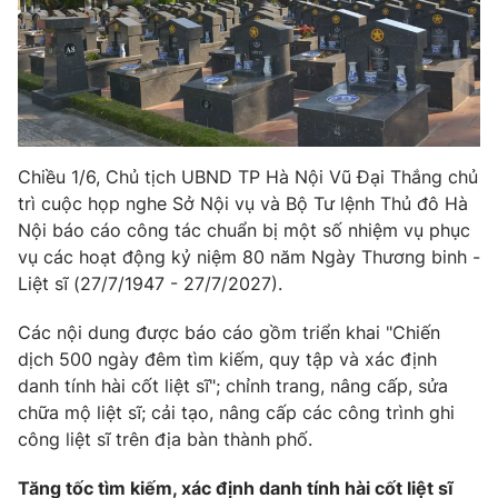
Phim VTV
Giải trí
Hậu trường
Điện ảnh
Đời sống
Nhân vật
Âm nhạc
Du lịch
Khán giả
Giáo dục
Sao
Chiều 1/6, Chủ tịch UBND TP Hà Nội Vũ Đại Thắng chủ
Làm đẹp
Giải sao mai
Tuyển sinh
trì cuộc họp nghe Sở Nội vụ và Bộ Tư lệnh Thủ đô Hà
Công nghệ
Chất lượng cuộc sống
Nội báo cáo công tác chuẩn bị một số nhiệm vụ phục
Học trực tuyến
vụ các hoạt động kỷ niệm 80 năm Ngày Thương binh -
Hitech Công nghệ tương lai
Giao lưu trực tuyến
Liệt sĩ (27/7/1947 - 27/7/2027).
Sản phẩm
Các nội dung được báo cáo gồm triển khai "Chiến
Lịch phát sóng
Thị trường
dịch 500 ngày đêm tìm kiếm, quy tập và xác định
danh tính hài cốt liệt sĩ"; chỉnh trang, nâng cấp, sửa
Tư vấn
chữa mộ liệt sĩ; cải tạo, nâng cấp các công trình ghi
Chuyên mục khác
công liệt sĩ trên địa bàn thành phố.
Emagazine
Podcast
Tăng tốc tìm kiếm, xác định danh tính hài cốt liệt sĩ