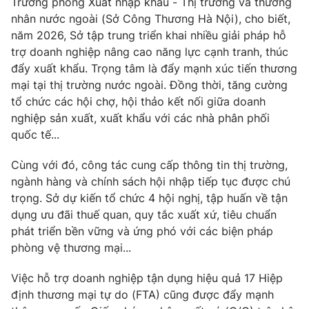
Trưởng phòng Xuất nhập khẩu - Thị trường và thương
nhân nước ngoài (Sở Công Thương Hà Nội), cho biết,
Photo
Infographic
năm 2026, Sở tập trung triển khai nhiều giải pháp hỗ
trợ doanh nghiệp nâng cao năng lực cạnh tranh, thúc
Video
Shorts video
đẩy xuất khẩu. Trọng tâm là đẩy mạnh xúc tiến thương
mại tại thị trường nước ngoài. Đồng thời, tăng cường
tổ chức các hội chợ, hội thảo kết nối giữa doanh
VTV Money
VTV Thể thao
nghiệp sản xuất, xuất khẩu với các nhà phân phối
quốc tế...
VTV Sức khoẻ
Bất động sản
Cùng với đó, công tác cung cấp thông tin thị trường,
ngành hàng và chính sách hội nhập tiếp tục được chú
Thị trường 24h
Tấm lòng Việt
trọng. Sở dự kiến tổ chức 4 hội nghị, tập huấn về tận
dụng ưu đãi thuế quan, quy tắc xuất xứ, tiêu chuẩn
VTV4
Vươn mình bằng AI
phát triển bền vững và ứng phó với các biện pháp
phòng vệ thương mại...
VTV9
VTV8
Việc hỗ trợ doanh nghiệp tận dụng hiệu quả 17 Hiệp
định thương mại tự do (FTA) cũng được đẩy mạnh
Liên hệ tòa soạn
English