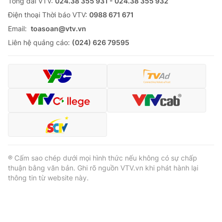
Tổng đài VTV:
024.38 355 931 - 024.38 355 932
Ðiện thoại Thời báo VTV:
0988 671 671
Email:
toasoan@vtv.vn
Liên hệ quảng cáo:
(024) 626 79595
® Cấm sao chép dưới mọi hình thức nếu không có sự chấp
thuận bằng văn bản. Ghi rõ nguồn VTV.vn khi phát hành lại
thông tin từ website này.