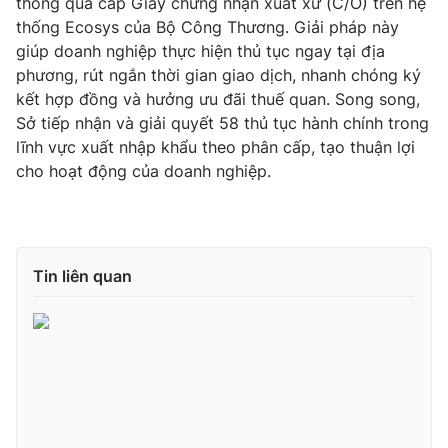
thông qua cấp Giấy chứng nhận xuất xứ (C/O) trên hệ
thống Ecosys của Bộ Công Thương. Giải pháp này
giúp doanh nghiệp thực hiện thủ tục ngay tại địa
phương, rút ngắn thời gian giao dịch, nhanh chóng ký
THỜI BÁO VTV
kết hợp đồng và hưởng ưu đãi thuế quan. Song song,
Sở tiếp nhận và giải quyết 58 thủ tục hành chính trong
lĩnh vực xuất nhập khẩu theo phân cấp, tạo thuận lợi
cho hoạt động của doanh nghiệp.
Theo dõi báo trên
Cơ quan chủ quản:
Đài Truyền hình Việt Nam
Tin liên quan
Cơ quan báo chí:
Thời báo VTV
Giấy phép hoạt động báo in và báo điện tử số 483/GP-BTTTT
cấp ngày 29/12/2023
Tổng Biên tập:
Vũ Thanh Thủy
Phó Tổng Biên tập:
Nguyễn Thị Mỹ Hạnh, Phạm Quốc Thắng,
Nguyễn Trọng Ninh
Tổng đài VTV:
024.38 355 931 - 024.38 355 932