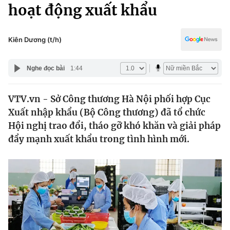
Chính trị
hoạt động xuất khẩu
Truyền hình
Văn hóa - Giải trí
Xã hội
Y tế
Kiên Dương (t/h)
Đời sống
Pháp luật
Công nghệ
Nghe đọc bài
1:44
Giáo dục
Y tế
VTV.vn - Sở Công thương Hà Nội phối hợp Cục
Xuất nhập khẩu (Bộ Công thương) đã tổ chức
Thế giới
Hội nghị trao đổi, tháo gỡ khó khăn và giải pháp
đẩy mạnh xuất khẩu trong tình hình mới.
Tin tức
Kinh tế
Thế giới đó đây
Tài chính
Dữ liệu và đời sống
Câu chuyện quốc tế
Thị trường
Truyền hình
Góc doanh nghiệp