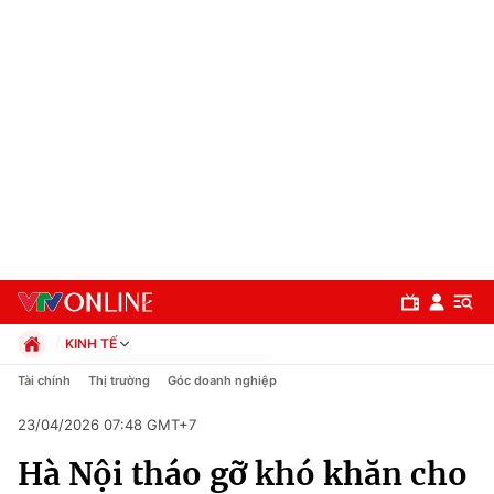
KINH TẾ
Chính trị
Tài chính
Thị trường
Góc doanh nghiệp
Xã hội
23/04/2026 07:48 GMT+7
Pháp luật
Chuyên mục
Kinh tế
Hà Nội tháo gỡ khó khăn cho
Thể thao