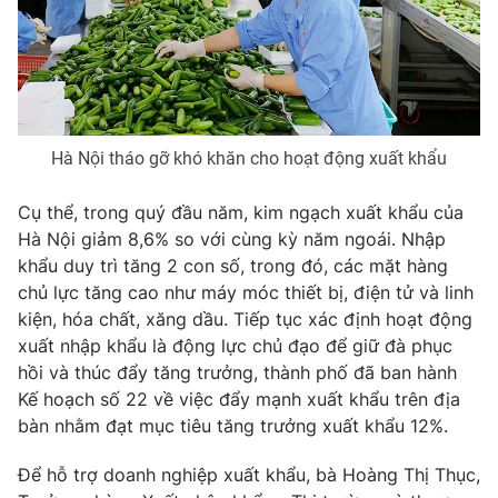
Phim VTV
Giải trí
Hậu trường
Điện ảnh
Đời sống
Nhân vật
Âm nhạc
Du lịch
Khán giả
Giáo dục
Sao
Hà Nội tháo gỡ khó khăn cho hoạt động xuất khẩu
Làm đẹp
Giải sao mai
Tuyển sinh
Cụ thể, trong quý đầu năm, kim ngạch xuất khẩu của
Công nghệ
Chất lượng cuộc sống
Hà Nội giảm 8,6% so với cùng kỳ năm ngoái. Nhập
Học trực tuyến
Hitech Công nghệ tương lai
khẩu duy trì tăng 2 con số, trong đó, các mặt hàng
Giao lưu trực tuyến
chủ lực tăng cao như máy móc thiết bị, điện tử và linh
Sản phẩm
kiện, hóa chất, xăng dầu. Tiếp tục xác định hoạt động
Lịch phát sóng
xuất nhập khẩu là động lực chủ đạo để giữ đà phục
Thị trường
hồi và thúc đẩy tăng trưởng, thành phố đã ban hành
Tư vấn
Kế hoạch số 22 về việc đẩy mạnh xuất khẩu trên địa
bàn nhằm đạt mục tiêu tăng trưởng xuất khẩu 12%.
Chuyên mục khác
Emagazine
Podcast
Để hỗ trợ doanh nghiệp xuất khẩu, bà Hoàng Thị Thục,