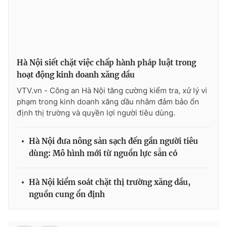
Ðiện thoại Thời báo VTV:
024.66 897 897
Email:
toasoan@vtv.vn
Liên hệ quảng cáo:
024-7300.7108
Hà Nội siết chặt việc chấp hành pháp luật trong
hoạt động kinh doanh xăng dầu
VTV.vn - Công an Hà Nội tăng cường kiểm tra, xử lý vi
phạm trong kinh doanh xăng dầu nhằm đảm bảo ổn
định thị trường và quyền lợi người tiêu dùng.
Hà Nội đưa nông sản sạch đến gần người tiêu
dùng: Mô hình mới từ nguồn lực sẵn có
® Cấm sao chép dưới mọi hình thức nếu không có sự chấp
Hà Nội kiểm soát chặt thị trường xăng dầu,
thuận bằng văn bản. Ghi rõ nguồn VTV.vn khi phát hành lại
nguồn cung ổn định
thông tin từ website này.