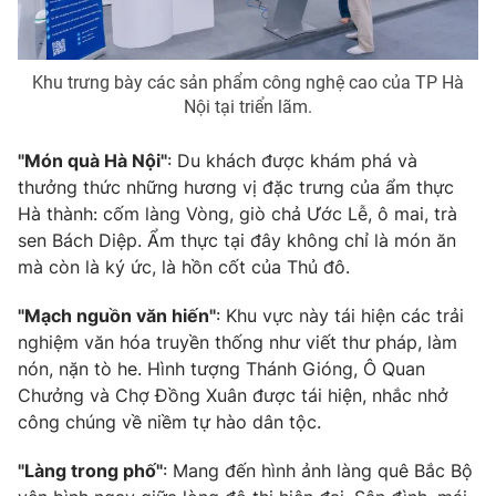
Khu trưng bày các sản phẩm công nghệ cao của TP Hà
Nội tại triển lãm.
"Món quà Hà Nội"
: Du khách được khám phá và
thưởng thức những hương vị đặc trưng của ẩm thực
Hà thành: cốm làng Vòng, giò chả Ước Lễ, ô mai, trà
sen Bách Diệp. Ẩm thực tại đây không chỉ là món ăn
mà còn là ký ức, là hồn cốt của Thủ đô.
"Mạch nguồn văn hiến"
: Khu vực này tái hiện các trải
nghiệm văn hóa truyền thống như viết thư pháp, làm
nón, nặn tò he. Hình tượng Thánh Gióng, Ô Quan
Chưởng và Chợ Đồng Xuân được tái hiện, nhắc nhở
công chúng về niềm tự hào dân tộc.
"Làng trong phố"
: Mang đến hình ảnh làng quê Bắc Bộ