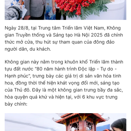
Phim VTV
Giải trí
Hậu trường
Điện ảnh
Đời sống
Nhân vật
Ngày 28/8, tại Trung tâm Triển lãm Việt Nam, Không
Âm nhạc
gian Truyền thống và Sáng tạo Hà Nội 2025 đã chính
Du lịch
Khán giả
Giáo dục
thức mở cửa, thu hút sự tham quan của đông đảo
Sao
Làm đẹp
Giải sao mai
người dân, du khách.
Tuyển sinh
Công nghệ
Chất lượng cuộc sống
Không gian này nằm trong khuôn khổ Triển lãm thành
Học trực tuyến
tựu đất nước "80 năm hành trình Độc lập - Tự do -
Hitech Công nghệ tương lai
Giao lưu trực tuyến
Hạnh phúc", trưng bày các giá trị di sản văn hóa tinh
Sản phẩm
hoa, đồng thời thể hiện khát vọng đổi mới, sáng tạo
của Thủ đô. Đây là một không gian trưng bầy đa sắc,
Lịch phát sóng
Thị trường
hòa quyện quá khứ và hiện tại, với 6 khu vực trưng
bày chính:
Tư vấn
Chuyên mục khác
Emagazine
Podcast