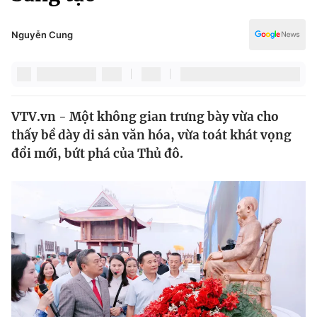
Chính trị
Truyền hình
Văn hóa - Giải trí
Nguyễn Cung
Xã hội
Y tế
Đời sống
Pháp luật
Công nghệ
Giáo dục
VTV.vn - Một không gian trưng bày vừa cho
Y tế
thấy bề dày di sản văn hóa, vừa toát khát vọng
đổi mới, bứt phá của Thủ đô.
Thế giới
Tin tức
Kinh tế
Thế giới đó đây
Tài chính
Dữ liệu và đời sống
Câu chuyện quốc tế
Thị trường
Truyền hình
Góc doanh nghiệp