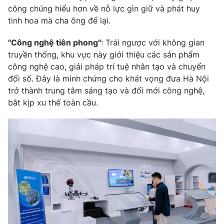
Ðiện thoại Thời báo VTV:
024.66 897 897
công chúng hiểu hơn về nỗ lực gìn giữ và phát huy
Email:
toasoan@vtv.vn
tinh hoa mà cha ông để lại.
Liên hệ quảng cáo:
024-7300.7108
"Công nghệ tiên phong"
: Trái ngược với không gian
truyền thống, khu vực này giới thiệu các sản phẩm
công nghệ cao, giải pháp trí tuệ nhân tạo và chuyển
đổi số. Đây là minh chứng cho khát vọng đưa Hà Nội
trở thành trung tâm sáng tạo và đổi mới công nghệ,
bắt kịp xu thế toàn cầu.
® Cấm sao chép dưới mọi hình thức nếu không có sự chấp
thuận bằng văn bản. Ghi rõ nguồn VTV.vn khi phát hành lại
thông tin từ website này.