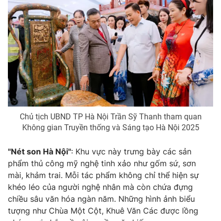
Photo
Infographic
Video
Shorts video
VTV Money
VTV Thể thao
VTV Sức khoẻ
Bất động sản
Chủ tịch UBND TP Hà Nội Trần Sỹ Thanh tham quan
Không gian Truyền thống và Sáng tạo Hà Nội 2025
Thị trường 24h
Tấm lòng Việt
"Nét son Hà Nội"
: Khu vực này trưng bày các sản
VTV4
Vươn mình bằng AI
phẩm thủ công mỹ nghệ tinh xảo như gốm sứ, sơn
mài, khảm trai. Mỗi tác phẩm không chỉ thể hiện sự
khéo léo của người nghệ nhân mà còn chứa đựng
VTV9
VTV8
chiều sâu văn hóa ngàn năm. Những hình ảnh biểu
tượng như Chùa Một Cột, Khuê Văn Các được lồng
Liên hệ tòa soạn
English