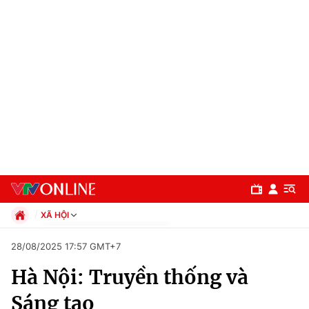
XÃ HỘI
Chính trị
28/08/2025 17:57 GMT+7
Xã hội
Hà Nội: Truyền thống và
Pháp luật
Chuyên mục
Kinh tế
Sáng tạo
Thể thao