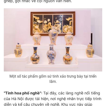
ghép, gợi nhắc về cội nguồn văn hiến.
THỜI BÁO VTV
Theo dõi báo trên
Cơ quan chủ quản:
Đài Truyền hình Việt Nam
Cơ quan báo chí:
Thời báo VTV
Giấy phép hoạt động báo in và báo điện tử số 483/GP-BTTTT
Một số tác phẩm gốm sứ tinh xảo trưng bày tại triển
cấp ngày 29/12/2023
lãm.
Tổng Biên tập:
Vũ Thanh Thủy
Phó Tổng Biên tập:
Nguyễn Thị Mỹ Hạnh, Phạm Quốc Thắng,
"Tinh hoa phố nghề"
: Tại đây, các làng nghề nổi tiếng
Nguyễn Trọng Ninh
của Hà Nội được tái hiện, nơi nghệ nhân trực tiếp trình
Tổng đài VTV:
024.38 355 931 - 024.38 355 932
diễn và kể câu chuyện về nghề. Khu vực này giúp