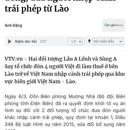
Chính trị
trái phép từ Lào
Truyền hình
Văn hóa - Giải trí
Xã hội
Y tế
Anh Đặng
Đời sống
Pháp luật
Công nghệ
Nghe đọc bài
2:07
Giáo dục
Y tế
VTV.vn - Hai đối tượng Lầu A Lềnh và Sùng A
Say tổ chức đón 4 người Việt đi làm thuê ở bên
Thế giới
Lào trở về Việt Nam nhập cảnh trái phép qua khu
Tin tức
vực biên giới Việt Nam - Lào.
Kinh tế
Thế giới đó đây
Ngày 6/3, Đồn Biên phòng Mường Nhà (Bộ đội Biên
Tài chính
Dữ liệu và đời sống
phòng tỉnh Điện Biên) đã ra quyết định khởi tố vụ án
Câu chuyện quốc tế
Thị trường
hình sự đối với 2 đối tượng tổ chức đưa đón người
khác nhập cảnh trái phép, quy định tại khoản 1, Điều
Truyền hình
Góc doanh nghiệp
348 Bộ luật Hình sự năm 2015, sửa đổi bổ sung năm