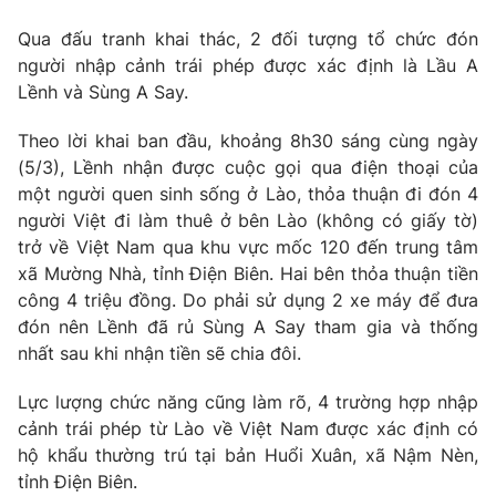
Qua đấu tranh khai thác, 2 đối tượng tổ chức đón
người nhập cảnh trái phép được xác định là Lầu A
Lềnh và Sùng A Say.
THỜI BÁO VTV
Theo lời khai ban đầu, khoảng 8h30 sáng cùng ngày
(5/3), Lềnh nhận được cuộc gọi qua điện thoại của
một người quen sinh sống ở Lào, thỏa thuận đi đón 4
Theo dõi báo trên
người Việt đi làm thuê ở bên Lào (không có giấy tờ)
trở về Việt Nam qua khu vực mốc 120 đến trung tâm
xã Mường Nhà, tỉnh Điện Biên. Hai bên thỏa thuận tiền
Cơ quan chủ quản:
Đài Truyền hình Việt Nam
công 4 triệu đồng. Do phải sử dụng 2 xe máy để đưa
Cơ quan báo chí:
Thời báo VTV
đón nên Lềnh đã rủ Sùng A Say tham gia và thống
Giấy phép hoạt động báo in và báo điện tử số 483/GP-BTTTT
nhất sau khi nhận tiền sẽ chia đôi.
cấp ngày 29/12/2023
Tổng Biên tập:
Vũ Thanh Thủy
Lực lượng chức năng cũng làm rõ, 4 trường hợp nhập
Phó Tổng Biên tập:
Nguyễn Thị Mỹ Hạnh, Phạm Quốc Thắng,
cảnh trái phép từ Lào về Việt Nam được xác định có
Nguyễn Trọng Ninh
hộ khẩu thường trú tại bản Huổi Xuân, xã Nậm Nèn,
Tổng đài VTV:
024.38 355 931 - 024.38 355 932
tỉnh Điện Biên.