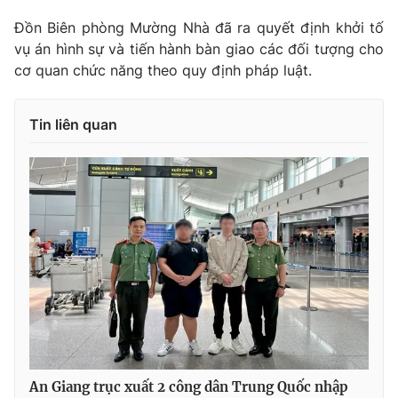
Ðiện thoại Thời báo VTV:
024.66 897 897
Đồn Biên phòng Mường Nhà đã ra quyết định khởi tố
Email:
toasoan@vtv.vn
vụ án hình sự và tiến hành bàn giao các đối tượng cho
Liên hệ quảng cáo:
024-7300.7108
cơ quan chức năng theo quy định pháp luật.
Tin liên quan
® Cấm sao chép dưới mọi hình thức nếu không có sự chấp
thuận bằng văn bản. Ghi rõ nguồn VTV.vn khi phát hành lại
thông tin từ website này.
An Giang trục xuất 2 công dân Trung Quốc nhập