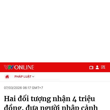
PHÁP LUẬT
Chính trị
07/03/2026 06:17 GMT+7
Xã hội
Hai đối tượng nhận 4 triệu
Pháp luật
Chuyên mục
Kinh tế
đồng, đưa người nhập cảnh
Thể thao