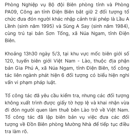
Phòng Nghiệp vụ Bộ đội Biên phòng tỉnh và Phòng
Photo
Infographic
PA09, Công an tỉnh Điện Biên bắt giữ 2 đối tượng tổ
chức đưa đón người khác nhập cảnh trái phép là Lầu A
Lềnh (sinh năm 1995) và Sùng A Say (sinh năm 1984),
Video
Shorts video
cùng trú tại bản Sơn Tống, xã Núa Ngam, tỉnh Điện
Biên.
VTV Money
VTV Thể thao
Khoảng 13h30 ngày 5/3, tại khu vực mốc biên giới số
120, tuyến biên giới Việt Nam - Lào, thuộc địa phận
VTV Sức khoẻ
Bất động sản
bản Gia Phú A, xã Núa Ngam, tỉnh Điện Biên, tổ công
tác liên ngành phát hiện 6 đối tượng có biểu hiện nghi
Thị trường 24h
Tấm lòng Việt
vấn vi phạm pháp luật.
Tổ công tác đã yêu cầu kiểm tra, nhưng các đối tượng
VTV4
Vươn mình bằng AI
không xuất trình được giấy tờ hợp lệ và khai nhận vừa
đi đón người quen làm thuê bên Lào trở về Việt Nam.
VTV9
VTV8
Tổ công tác đã lập biên bản vụ việc đưa các đối
tượng về Đồn Biên phòng Mường Nhà để tiếp tục điều
Liên hệ tòa soạn
English
tra làm rõ.