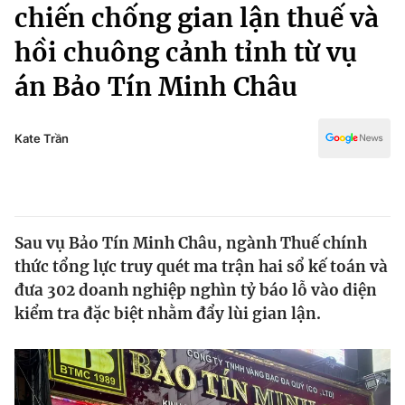
Chính trị
chiến chống gian lận thuế và
Truyền hình
hồi chuông cảnh tỉnh từ vụ
Văn hóa - Giải trí
Xã hội
Y tế
án Bảo Tín Minh Châu
Đời sống
Pháp luật
Công nghệ
Giáo dục
Kate Trần
Y tế
Thế giới
Sau vụ Bảo Tín Minh Châu, ngành Thuế chính
Tin tức
thức tổng lực truy quét ma trận hai sổ kế toán và
Kinh tế
Thế giới đó đây
đưa 302 doanh nghiệp nghìn tỷ báo lỗ vào diện
Tài chính
kiểm tra đặc biệt nhằm đẩy lùi gian lận.
Dữ liệu và đời sống
Câu chuyện quốc tế
Thị trường
Truyền hình
Góc doanh nghiệp