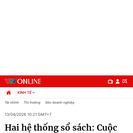
KINH TẾ
Chính trị
Tài chính
Thị trường
Góc doanh nghiệp
Xã hội
13/04/2026 10:21 GMT+7
Pháp luật
Chuyên mục
Kinh tế
Hai hệ thống sổ sách: Cuộc
Thể thao