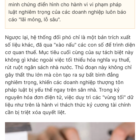
minh chứng điển hình cho hành vi vi phạm pháp
luật nghiêm trọng của các doanh nghiệp luôn báo
cáo "lãi mỏng, lỗ sâu".
THỜI BÁO VTV
Ngược lại, hệ thống đối phó chỉ là một bản trích xuất
số liệu khác, đã qua "xào nấu" các con số để trình diện
cơ quan thuế. Mục tiêu cuối cùng của sự tách biệt này
không gì khác ngoài việc tối thiểu hóa nghĩa vụ thuế,
Theo dõi báo trên
rút ruột ngân sách nhà nước. Thủ đoạn này không chỉ
gây thất thu lớn mà còn tạo ra sự bất bình đẳng
Cơ quan chủ quản:
Đài Truyền hình Việt Nam
nghiêm trọng, khiến các doanh nghiệp thượng tôn
Cơ quan báo chí:
Thời báo VTV
pháp luật bị yếu thế ngay trên sân nhà. Trong kỷ
Giấy phép hoạt động báo in và báo điện tử số 483/GP-BTTTT
nguyên hóa đơn điện tử, việc duy trì các "vùng tối" dữ
cấp ngày 29/12/2023
liệu như trên là hành vi thách thức kỷ cương tài chính
Tổng Biên tập:
Vũ Thanh Thủy
cần bị triệt xóa quyết liệt.
Phó Tổng Biên tập:
Nguyễn Thị Mỹ Hạnh, Phạm Quốc Thắng,
Nguyễn Trọng Ninh
Tổng đài VTV:
024.38 355 931 - 024.38 355 932