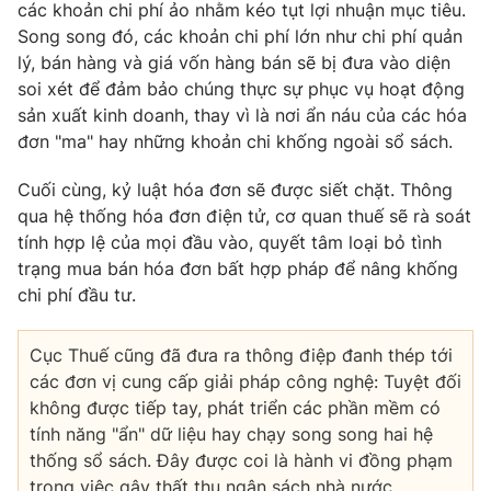
các khoản chi phí ảo nhằm kéo tụt lợi nhuận mục tiêu.
Song song đó, các khoản chi phí lớn như chi phí quản
lý, bán hàng và giá vốn hàng bán sẽ bị đưa vào diện
soi xét để đảm bảo chúng thực sự phục vụ hoạt động
sản xuất kinh doanh, thay vì là nơi ẩn náu của các hóa
đơn "ma" hay những khoản chi khống ngoài sổ sách.
Cuối cùng, kỷ luật hóa đơn sẽ được siết chặt. Thông
qua hệ thống hóa đơn điện tử, cơ quan thuế sẽ rà soát
tính hợp lệ của mọi đầu vào, quyết tâm loại bỏ tình
trạng mua bán hóa đơn bất hợp pháp để nâng khống
chi phí đầu tư.
Cục Thuế cũng đã đưa ra thông điệp đanh thép tới
các đơn vị cung cấp giải pháp công nghệ: Tuyệt đối
không được tiếp tay, phát triển các phần mềm có
tính năng "ẩn" dữ liệu hay chạy song song hai hệ
thống sổ sách. Đây được coi là hành vi đồng phạm
trong việc gây thất thu ngân sách nhà nước.