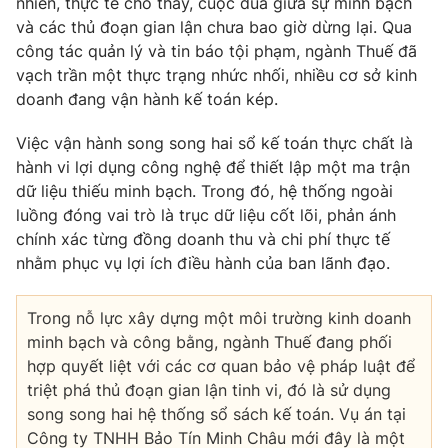
nhiên, thực tế cho thấy, cuộc đua giữa sự minh bạch
và các thủ đoạn gian lận chưa bao giờ dừng lại. Qua
Photo
Infographic
công tác quản lý và tin báo tội phạm, ngành Thuế đã
vạch trần một thực trạng nhức nhối, nhiều cơ sở kinh
Video
Shorts video
doanh đang vận hành kế toán kép.
Việc vận hành song song hai sổ kế toán thực chất là
VTV Money
VTV Thể thao
hành vi lợi dụng công nghệ để thiết lập một ma trận
dữ liệu thiếu minh bạch. Trong đó, hệ thống ngoài
VTV Sức khoẻ
Bất động sản
luồng đóng vai trò là trục dữ liệu cốt lõi, phản ánh
chính xác từng đồng doanh thu và chi phí thực tế
nhằm phục vụ lợi ích điều hành của ban lãnh đạo.
Thị trường 24h
Tấm lòng Việt
Trong nỗ lực xây dựng một môi trường kinh doanh
VTV4
Vươn mình bằng AI
minh bạch và công bằng, ngành Thuế đang phối
hợp quyết liệt với các cơ quan bảo vệ pháp luật để
VTV9
VTV8
triệt phá thủ đoạn gian lận tinh vi, đó là sử dụng
song song hai hệ thống sổ sách kế toán. Vụ án tại
Công ty TNHH Bảo Tín Minh Châu mới đây là một
Liên hệ tòa soạn
English