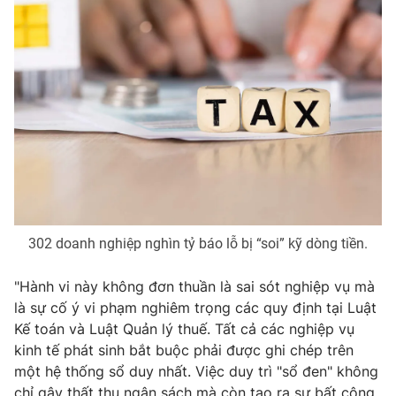
Ðiện thoại Thời báo VTV:
024.66 897 897
Email:
toasoan@vtv.vn
Liên hệ quảng cáo:
024-7300.7108
302 doanh nghiệp nghìn tỷ báo lỗ bị “soi” kỹ dòng tiền.
"Hành vi này không đơn thuần là sai sót nghiệp vụ mà
là sự cố ý vi phạm nghiêm trọng các quy định tại Luật
® Cấm sao chép dưới mọi hình thức nếu không có sự chấp
thuận bằng văn bản. Ghi rõ nguồn VTV.vn khi phát hành lại
Kế toán và Luật Quản lý thuế. Tất cả các nghiệp vụ
thông tin từ website này.
kinh tế phát sinh bắt buộc phải được ghi chép trên
một hệ thống sổ duy nhất. Việc duy trì "sổ đen" không
chỉ gây thất thu ngân sách mà còn tạo ra sự bất công