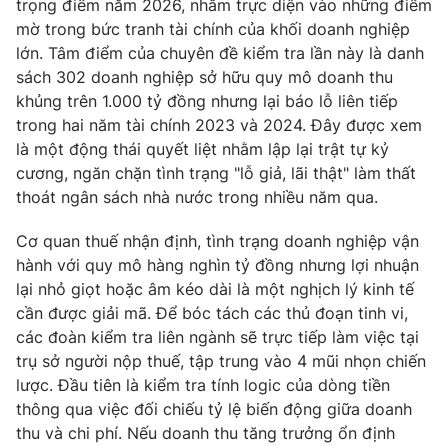
trọng điểm năm 2026, nhắm trực diện vào những điểm
mờ trong bức tranh tài chính của khối doanh nghiệp
lớn. Tâm điểm của chuyên đề kiểm tra lần này là danh
sách 302 doanh nghiệp sở hữu quy mô doanh thu
khủng trên 1.000 tỷ đồng nhưng lại báo lỗ liên tiếp
trong hai năm tài chính 2023 và 2024. Đây được xem
là một động thái quyết liệt nhằm lập lại trật tự kỷ
cương, ngăn chặn tình trạng "lỗ giả, lãi thật" làm thất
thoát ngân sách nhà nước trong nhiều năm qua.
Cơ quan thuế nhận định, tình trạng doanh nghiệp vận
hành với quy mô hàng nghìn tỷ đồng nhưng lợi nhuận
lại nhỏ giọt hoặc âm kéo dài là một nghịch lý kinh tế
cần được giải mã. Để bóc tách các thủ đoạn tinh vi,
các đoàn kiểm tra liên ngành sẽ trực tiếp làm việc tại
trụ sở người nộp thuế, tập trung vào 4 mũi nhọn chiến
lược. Đầu tiên là kiểm tra tính logic của dòng tiền
thông qua việc đối chiếu tỷ lệ biến động giữa doanh
thu và chi phí. Nếu doanh thu tăng trưởng ổn định