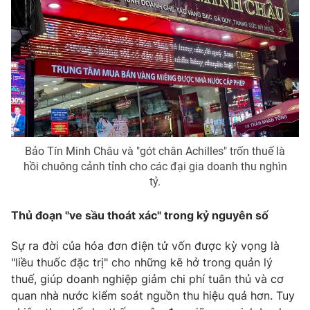
Phim VTV
Giải trí
Hậu trường
Điện ảnh
Đời sống
Nhân vật
Âm nhạc
Du lịch
Khán giả
Giáo dục
Sao
Làm đẹp
Giải sao mai
Tuyển sinh
Công nghệ
Chất lượng cuộc sống
Bảo Tín Minh Châu và "gót chân Achilles" trốn thuế là
Học trực tuyến
Hitech Công nghệ tương lai
hồi chuông cảnh tỉnh cho các đại gia doanh thu nghìn
Giao lưu trực tuyến
tỷ.
Sản phẩm
Thủ đoạn "ve sầu thoát xác" trong kỷ nguyên số
Lịch phát sóng
Thị trường
Sự ra đời của hóa đơn điện tử vốn được kỳ vọng là
Tư vấn
"liều thuốc đặc trị" cho những kẽ hở trong quản lý
Chuyên mục khác
thuế, giúp doanh nghiệp giảm chi phí tuân thủ và cơ
Emagazine
Podcast
quan nhà nước kiểm soát nguồn thu hiệu quả hơn. Tuy