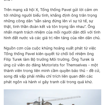
Photo
Infographic
Trên mạng xã hội X, Tổng thống Pavel gửi lời cảm ơn
tới những người biểu tình, khẳng định ông trân trọng
những công dân "sẵn sàng đứng lên vì sự tử tế, sự
Video
Shorts video
thật, tinh thần đoàn kết và tôn trọng lẫn nhau". Ông
nhấn mạnh trách nhiệm của mỗi người dân đối với tình
VTV Money
VTV Thể thao
hình đất nước và các giá trị nền tảng của nền dân chủ.
Nguồn cơn của cuộc khủng hoảng xuất phát từ việc
VTV Sức khoẻ
Bất động sản
Tổng thống Pavel kiên quyết từ chối bổ nhiệm ông
Filip Turek làm Bộ trưởng Môi trường. Ông Turek là
Thị trường 24h
Tấm lòng Việt
ứng cử viên do đảng Motorists for Themselves - một
thành viên trong liên minh cầm quyền bảo thủ - đề cử,
VTV4
Vươn mình bằng AI
song đã vấp phải nhiều chỉ trích liên quan đến các
phát ngôn và hành vi gây tranh cãi trong quá khứ.
VTV9
VTV8
Liên hệ tòa soạn
English