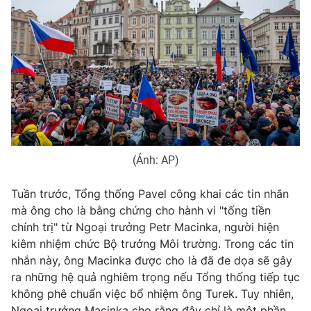
THỜI BÁO VTV
Theo dõi báo trên
(Ảnh: AP)
Cơ quan chủ quản:
Đài Truyền hình Việt Nam
Tuần trước, Tổng thống Pavel công khai các tin nhắn
Cơ quan báo chí:
Thời báo VTV
mà ông cho là bằng chứng cho hành vi "tống tiền
Giấy phép hoạt động báo in và báo điện tử số 483/GP-BTTTT
chính trị" từ Ngoại trưởng Petr Macinka, người hiện
cấp ngày 29/12/2023
kiêm nhiệm chức Bộ trưởng Môi trường. Trong các tin
Tổng Biên tập:
Vũ Thanh Thủy
nhắn này, ông Macinka được cho là đã đe dọa sẽ gây
Phó Tổng Biên tập:
Nguyễn Thị Mỹ Hạnh, Phạm Quốc Thắng,
ra những hệ quả nghiêm trọng nếu Tổng thống tiếp tục
Nguyễn Trọng Ninh
không phê chuẩn việc bổ nhiệm ông Turek. Tuy nhiên,
Tổng đài VTV:
024.38 355 931 - 024.38 355 932
Ngoại trưởng Macinka cho rằng đây chỉ là một phần