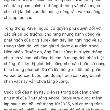
Ðiện thoại Thời báo VTV:
024.66 897 897
của đàm phán chính trị thông thường và nhấn mạnh
Email:
toasoan@vtv.vn
chính trị là lĩnh vực đòi hỏi sự cứng rắn và khả năng
Liên hệ quảng cáo:
024-7300.7108
chịu áp lực cao.
Tổng thống Pavel, người có quyền phủ quyết đối với
các đề cử bộ trưởng, cho rằng những hành động và
phát ngôn của ông Turek làm dấy lên nghi ngờ về sự
trung thành đối với các giá trị được quy định trong
Hiến pháp. Trước đó, ông Turek từng bị truyền thông
chỉ trích vì các bài đăng bị cho là mang tính phân biệt
chủng tộc, kỳ thị giới tính, cũng như cáo buộc sử dụng
biểu tượng phát xít. Dù đã lên tiếng xin lỗi một phần
và bác bỏ cáo buộc cực đoan, tranh cãi xung quanh
nhân vật này vẫn chưa lắng xuống.
® Cấm sao chép dưới mọi hình thức nếu không có sự chấp
thuận bằng văn bản. Ghi rõ nguồn VTV.vn khi phát hành lại
Cuộc đối đầu hiện nay diễn ra trong bối cảnh chính
thông tin từ website này.
phủ mới của Thủ tướng Andrej Babis vừa được thành
lập sau cuộc bầu cử tháng 10/2025, với chương trình
nghị sự gây nhiều tranh luận, trong đó có định hướng