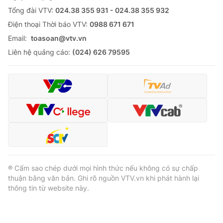
Tổng đài VTV:
024.38 355 931 - 024.38 355 932
Ðiện thoại Thời báo VTV:
0988 671 671
Email:
toasoan@vtv.vn
Liên hệ quảng cáo:
(024) 626 79595
® Cấm sao chép dưới mọi hình thức nếu không có sự chấp
thuận bằng văn bản. Ghi rõ nguồn VTV.vn khi phát hành lại
thông tin từ website này.