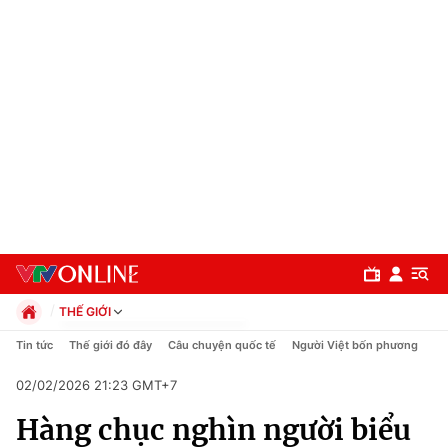
THẾ GIỚI
Chính trị
Tin tức
Thế giới đó đây
Câu chuyện quốc tế
Người Việt bốn phương
Xã hội
02/02/2026 21:23 GMT+7
Pháp luật
Chuyên mục
Kinh tế
Hàng chục nghìn người biểu
Thể thao