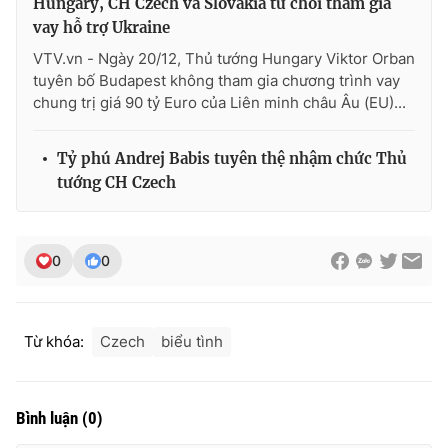
Hungary, CH Czech và Slovakia từ chối tham gia
vay hỗ trợ Ukraine
VTV.vn - Ngày 20/12, Thủ tướng Hungary Viktor Orban
tuyên bố Budapest không tham gia chương trình vay
chung trị giá 90 tỷ Euro của Liên minh châu Âu (EU)...
Tỷ phú Andrej Babis tuyên thệ nhậm chức Thủ
tướng CH Czech
0
0
Từ khóa:
Czech
biểu tình
Bình luận
(
0
)