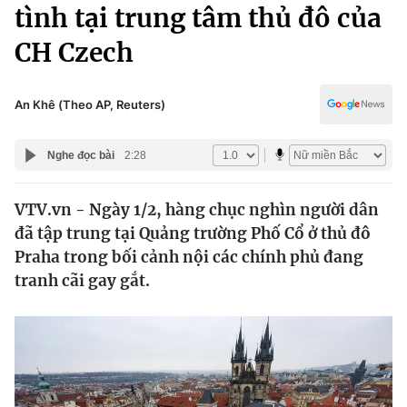
Chính trị
tình tại trung tâm thủ đô của
Truyền hình
CH Czech
Văn hóa - Giải trí
Xã hội
Y tế
Đời sống
An Khê (Theo AP, Reuters)
Pháp luật
Công nghệ
Giáo dục
Nghe đọc bài
2:28
Y tế
VTV.vn - Ngày 1/2, hàng chục nghìn người dân
Thế giới
đã tập trung tại Quảng trường Phố Cổ ở thủ đô
Tin tức
Praha trong bối cảnh nội các chính phủ đang
Kinh tế
tranh cãi gay gắt.
Thế giới đó đây
Tài chính
Dữ liệu và đời sống
Câu chuyện quốc tế
Thị trường
Truyền hình
Góc doanh nghiệp