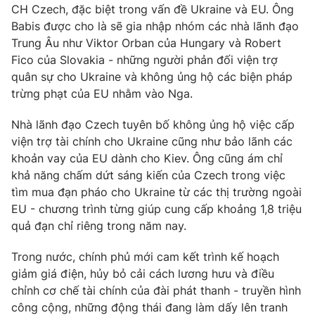
Ðiện thoại Thời báo VTV:
024.66 897 897
CH Czech, đặc biệt trong vấn đề Ukraine và EU. Ông
Babis được cho là sẽ gia nhập nhóm các nhà lãnh đạo
Email:
toasoan@vtv.vn
Trung Âu như Viktor Orban của Hungary và Robert
Liên hệ quảng cáo:
024-7300.7108
Fico của Slovakia - những người phản đối viện trợ
quân sự cho Ukraine và không ủng hộ các biện pháp
trừng phạt của EU nhằm vào Nga.
Nhà lãnh đạo Czech tuyên bố không ủng hộ việc cấp
viện trợ tài chính cho Ukraine cũng như bảo lãnh các
khoản vay của EU dành cho Kiev. Ông cũng ám chỉ
khả năng chấm dứt sáng kiến của Czech trong việc
tìm mua đạn pháo cho Ukraine từ các thị trường ngoài
EU - chương trình từng giúp cung cấp khoảng 1,8 triệu
quả đạn chỉ riêng trong năm nay.
® Cấm sao chép dưới mọi hình thức nếu không có sự chấp
Trong nước, chính phủ mới cam kết trình kế hoạch
thuận bằng văn bản. Ghi rõ nguồn VTV.vn khi phát hành lại
giảm giá điện, hủy bỏ cải cách lương hưu và điều
thông tin từ website này.
chỉnh cơ chế tài chính của đài phát thanh - truyền hình
công cộng, những động thái đang làm dấy lên tranh