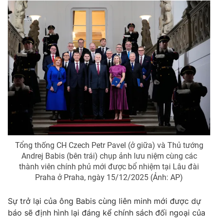
THỜI BÁO VTV
Theo dõi báo trên
Cơ quan chủ quản:
Đài Truyền hình Việt Nam
Cơ quan báo chí:
Thời báo VTV
Tổng thống CH Czech Petr Pavel (ở giữa) và Thủ tướng
Giấy phép hoạt động báo in và báo điện tử số 483/GP-BTTTT
Andrej Babis (bên trái) chụp ảnh lưu niệm cùng các
cấp ngày 29/12/2023
thành viên chính phủ mới được bổ nhiệm tại Lâu đài
Tổng Biên tập:
Vũ Thanh Thủy
Praha ở Praha, ngày 15/12/2025 (Ảnh: AP)
Phó Tổng Biên tập:
Nguyễn Thị Mỹ Hạnh, Phạm Quốc Thắng,
Nguyễn Trọng Ninh
Sự trở lại của ông Babis cùng liên minh mới được dự
Tổng đài VTV:
024.38 355 931 - 024.38 355 932
báo sẽ định hình lại đáng kể chính sách đối ngoại của