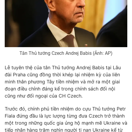
Phim VTV
Giải trí
Hậu trường
Điện ảnh
Đời sống
Nhân vật
Âm nhạc
Du lịch
Khán giả
Giáo dục
Sao
Làm đẹp
Giải sao mai
Tuyển sinh
Tân Thủ tướng Czech Andrej Babis (Ảnh: AP)
Công nghệ
Chất lượng cuộc sống
Học trực tuyến
Lễ tuyên thệ của tân Thủ tướng Andrej Babis tại Lâu
Hitech Công nghệ tương lai
đài Praha cũng đồng thời khép lại nhiệm kỳ của liên
Giao lưu trực tuyến
minh thân phương Tây tiền nhiệm và mở ra một giai
Sản phẩm
đoạn điều chỉnh đáng kể trong chính sách đối nội
Lịch phát sóng
Thị trường
cũng như đối ngoại của CH Czech.
Tư vấn
Trước đó, chính phủ tiền nhiệm do cựu Thủ tướng Petr
Chuyên mục khác
Fiala đứng đầu là lực lượng từng đưa Czech trở thành
một trong những quốc gia ủng hộ mạnh mẽ Ukraine và
Emagazine
Podcast
tiếp nhận hàng trăm nghìn người tị nạn Ukraine kể từ