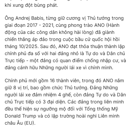
khi xung đột bùng phát.
Photo
Infographic
Ông Andrej Babis, từng giữ cương vị Thủ tướng trong
giai đoạn 2017 - 2021, cùng phong trào ANO (Hành
Video
Shorts video
động của các công dân không hài lòng) đã giành
chiến thắng áp đảo trong cuộc bầu cử quốc hội hồi
VTV Money
VTV Thể thao
tháng 10/2025. Sau đó, ANO đạt thỏa thuận thành lập
chính phủ đa số với hai đảng nhỏ là Tự do và Dân chủ
Trực tiếp - một đảng có quan điểm chống nhập cư, và
VTV Sức khoẻ
Bất động sản
đảng cánh hữu Những người lái xe vì chính mình.
Thị trường 24h
Tấm lòng Việt
Chính phủ mới gồm 16 thành viên, trong đó ANO nắm
giữ 8 vị trí, bao gồm chức Thủ tướng. Đảng Những
người lái xe đảm nhiệm 4 ghế, còn đảng Tự do và Dân
VTV4
Vươn mình bằng AI
chủ Trực tiếp có 3 đại diện. Các đảng trong liên minh
đều thể hiện sự ngưỡng mộ đối với Tổng thống Mỹ
VTV9
VTV8
Donald Trump và có lập trường hoài nghi Liên minh
châu Âu (EU).
Liên hệ tòa soạn
English