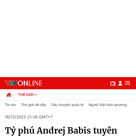
THẾ GIỚI
Chính trị
Tin tức
Thế giới đó đây
Câu chuyện quốc tế
Người Việt bốn phương
Xã hội
16/12/2025 21:26 GMT+7
Pháp luật
Chuyên mục
Kinh tế
Tỷ phú Andrej Babis tuyên
Thể thao