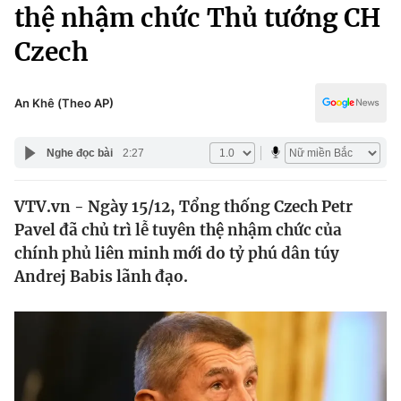
Chính trị
thệ nhậm chức Thủ tướng CH
Truyền hình
Czech
Văn hóa - Giải trí
Xã hội
Y tế
Đời sống
An Khê (Theo AP)
Pháp luật
Công nghệ
Giáo dục
Nghe đọc bài
2:27
Y tế
VTV.vn - Ngày 15/12, Tổng thống Czech Petr
Thế giới
Pavel đã chủ trì lễ tuyên thệ nhậm chức của
Tin tức
chính phủ liên minh mới do tỷ phú dân túy
Kinh tế
Andrej Babis lãnh đạo.
Thế giới đó đây
Tài chính
Dữ liệu và đời sống
Câu chuyện quốc tế
Thị trường
Truyền hình
Góc doanh nghiệp