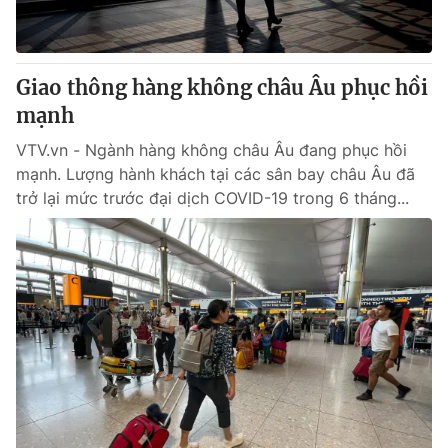
Cơ quan báo chí:
Thời báo VTV
Giấy phép hoạt động báo in và báo điện tử số 483/GP-BTTTT
cấp ngày 29/12/2023
Giao thông hàng không châu Âu phục hồi
Tổng Biên tập:
Vũ Thanh Thủy
mạnh
Phó Tổng Biên tập:
Nguyễn Thị Mỹ Hạnh, Phạm Quốc Thắng,
VTV.vn - Ngành hàng không châu Âu đang phục hồi
Nguyễn Trọng Ninh
mạnh. Lượng hành khách tại các sân bay châu Âu đã
Tổng đài VTV:
024.38 355 931 - 024.38 355 932
trở lại mức trước đại dịch COVID-19 trong 6 tháng...
Ðiện thoại Thời báo VTV:
024.66 897 897
Email:
toasoan@vtv.vn
Liên hệ quảng cáo:
024-7300.7108