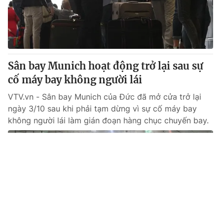
Giao lưu trực tuyến
Sản phẩm
Lịch phát sóng
Thị trường
Tư vấn
Sân bay Munich hoạt động trở lại sau sự
Chuyên mục khác
cố máy bay không người lái
Emagazine
Podcast
VTV.vn - Sân bay Munich của Đức đã mở cửa trở lại
ngày 3/10 sau khi phải tạm dừng vì sự cố máy bay
Photo
Infographic
không người lái làm gián đoạn hàng chục chuyến bay.
Video
Shorts video
VTV Money
VTV Thể thao
VTV Sức khoẻ
Bất động sản