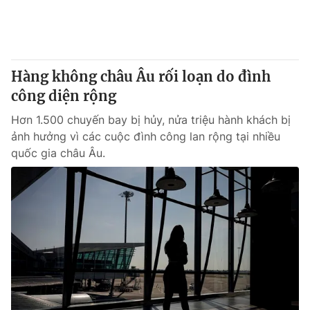
Thị trường 24h
Tấm lòng Việt
VTV4
Vươn mình bằng AI
Hàng không châu Âu rối loạn do đình
VTV9
VTV8
công diện rộng
Hơn 1.500 chuyến bay bị hủy, nửa triệu hành khách bị
Liên hệ tòa soạn
English
ảnh hưởng vì các cuộc đình công lan rộng tại nhiều
quốc gia châu Âu.
THỜI BÁO VTV
Theo dõi báo trên
Cơ quan chủ quản:
Đài Truyền hình Việt Nam