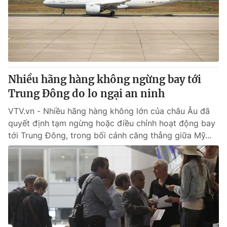
Tin tức
Kinh tế
Thế giới đó đây
Tài chính
Dữ liệu và đời sống
Câu chuyện quốc tế
Thị trường
Nhiều hãng hàng không ngừng bay tới
Truyền hình
Góc doanh nghiệp
Trung Đông do lo ngại an ninh
Phim VTV
Giải trí
VTV.vn - Nhiều hãng hàng không lớn của châu Âu đã
Hậu trường
quyết định tạm ngừng hoặc điều chỉnh hoạt động bay
Điện ảnh
tới Trung Đông, trong bối cảnh căng thẳng giữa Mỹ...
Đời sống
Nhân vật
Âm nhạc
Du lịch
Khán giả
Giáo dục
Sao
Làm đẹp
Giải sao mai
Tuyển sinh
Công nghệ
Chất lượng cuộc sống
Học trực tuyến
Hitech Công nghệ tương lai