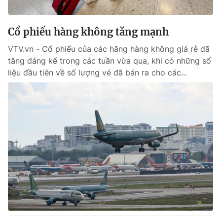
Cổ phiếu hàng không tăng mạnh
® Cấm sao chép dưới mọi hình thức nếu không có sự chấp
VTV.vn - Cổ phiếu của các hãng hàng không giá rẻ đã
thuận bằng văn bản. Ghi rõ nguồn VTV.vn khi phát hành lại
tăng đáng kể trong các tuần vừa qua, khi có những số
thông tin từ website này.
liệu đầu tiên về số lượng vé đã bán ra cho các...