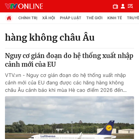
CHÍNH TRỊ
XÃ HỘI
PHÁP LUẬT
THẾ GIỚI
KINH TẾ
TRUYỀ
hàng không châu Âu
Chuyên mục
Nguy cơ gián đoạn do hệ thống xuất nhập
Chính trị
cảnh mới của EU
VTV.vn - Nguy cơ gián đoạn do hệ thống xuất nhập
Xã hội
cảnh mới của EU đang được các hãng hàng không
châu Âu cảnh báo khi mùa Hè cao điểm 2026 đến...
Pháp luật
Y tế
Thế giới