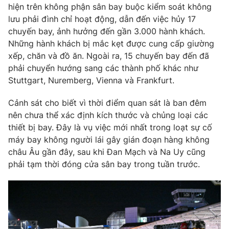
hiện trên không phận sân bay buộc kiểm soát không
Photo
Infographic
lưu phải đình chỉ hoạt động, dẫn đến việc hủy 17
chuyến bay, ảnh hưởng đến gần 3.000 hành khách.
Những hành khách bị mắc kẹt được cung cấp giường
Video
Shorts video
xếp, chăn và đồ ăn. Ngoài ra, 15 chuyến bay đến đã
phải chuyển hướng sang các thành phố khác như
VTV Money
VTV Thể thao
Stuttgart, Nuremberg, Vienna và Frankfurt.
Cảnh sát cho biết vì thời điểm quan sát là ban đêm
VTV Sức khoẻ
Bất động sản
nên chưa thể xác định kích thước và chủng loại các
thiết bị bay. Đây là vụ việc mới nhất trong loạt sự cố
Thị trường 24h
Tấm lòng Việt
máy bay không người lái gây gián đoạn hàng không
châu Âu gần đây, sau khi Đan Mạch và Na Uy cũng
phải tạm thời đóng cửa sân bay trong tuần trước.
VTV4
Vươn mình bằng AI
VTV9
VTV8
Liên hệ tòa soạn
English