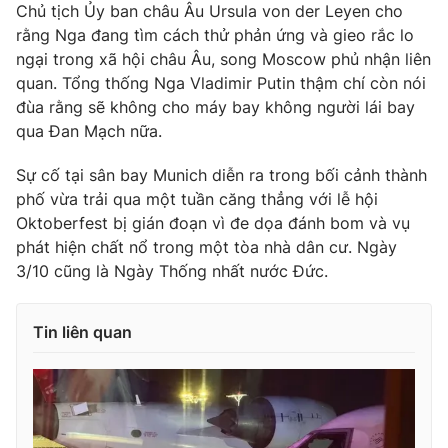
Chủ tịch Ủy ban châu Âu Ursula von der Leyen cho
Ðiện thoại Thời báo VTV:
024.66 897 897
rằng Nga đang tìm cách thử phản ứng và gieo rắc lo
Email:
toasoan@vtv.vn
ngại trong xã hội châu Âu, song Moscow phủ nhận liên
Liên hệ quảng cáo:
024-7300.7108
quan. Tổng thống Nga Vladimir Putin thậm chí còn nói
đùa rằng sẽ không cho máy bay không người lái bay
qua Đan Mạch nữa.
Sự cố tại sân bay Munich diễn ra trong bối cảnh thành
phố vừa trải qua một tuần căng thẳng với lễ hội
Oktoberfest bị gián đoạn vì đe dọa đánh bom và vụ
phát hiện chất nổ trong một tòa nhà dân cư. Ngày
3/10 cũng là Ngày Thống nhất nước Đức.
Tin liên quan
® Cấm sao chép dưới mọi hình thức nếu không có sự chấp
thuận bằng văn bản. Ghi rõ nguồn VTV.vn khi phát hành lại
thông tin từ website này.