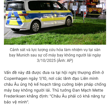
THỜI BÁO VTV
Theo dõi báo trên
Cảnh sát và lực lượng cứu hỏa làm nhiệm vụ tại sân
bay Munich sau sự cố máy bay không người lái ngày
3/10/2025 (Ảnh: AP)
Cơ quan chủ quản:
Đài Truyền hình Việt Nam
Cơ quan báo chí:
Thời báo VTV
Vấn đề này đã được đưa ra tại hội nghị thượng đỉnh ở
Giấy phép hoạt động báo in và báo điện tử số 483/GP-BTTTT
Copenhagen ngày 1/10, nơi các lãnh đạo Liên minh
cấp ngày 29/12/2023
châu Âu ủng hộ kế hoạch tăng cường biện pháp chống
Tổng Biên tập:
Vũ Thanh Thủy
máy bay không người lái. Thủ tướng Đan Mạch Mette
Phó Tổng Biên tập:
Nguyễn Thị Mỹ Hạnh, Phạm Quốc Thắng,
Frederiksen khẳng định: "Châu Âu phải có khả năng tự
Nguyễn Trọng Ninh
bảo vệ mình".
Tổng đài VTV:
024.38 355 931 - 024.38 355 932