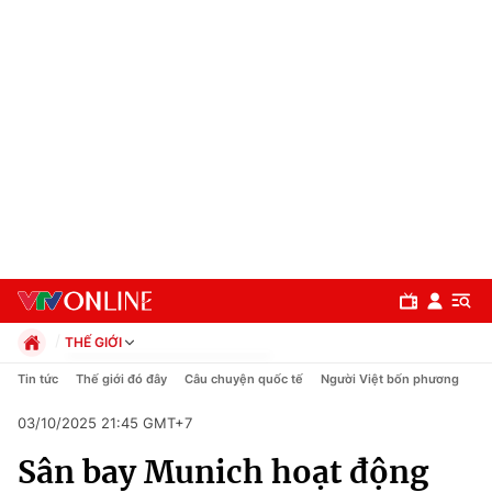
THẾ GIỚI
Chính trị
Tin tức
Thế giới đó đây
Câu chuyện quốc tế
Người Việt bốn phương
Xã hội
03/10/2025 21:45 GMT+7
Pháp luật
Chuyên mục
Kinh tế
Sân bay Munich hoạt động
Thể thao