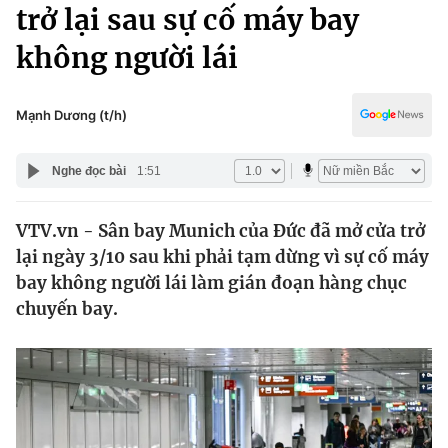
Chính trị
trở lại sau sự cố máy bay
Truyền hình
không người lái
Văn hóa - Giải trí
Xã hội
Y tế
Đời sống
Mạnh Dương (t/h)
Pháp luật
Công nghệ
Giáo dục
Nghe đọc bài
1:51
Y tế
VTV.vn - Sân bay Munich của Đức đã mở cửa trở
Thế giới
lại ngày 3/10 sau khi phải tạm dừng vì sự cố máy
Tin tức
bay không người lái làm gián đoạn hàng chục
Kinh tế
chuyến bay.
Thế giới đó đây
Tài chính
Dữ liệu và đời sống
Câu chuyện quốc tế
Thị trường
Truyền hình
Góc doanh nghiệp