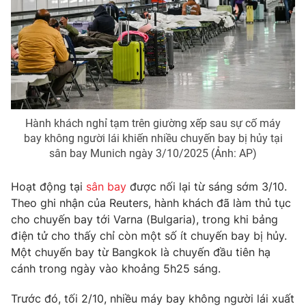
Phim VTV
Giải trí
Hậu trường
Điện ảnh
Đời sống
Nhân vật
Âm nhạc
Du lịch
Khán giả
Giáo dục
Sao
Làm đẹp
Giải sao mai
Tuyển sinh
Hành khách nghỉ tạm trên giường xếp sau sự cố máy
Công nghệ
Chất lượng cuộc sống
bay không người lái khiến nhiều chuyến bay bị hủy tại
Học trực tuyến
sân bay Munich ngày 3/10/2025 (Ảnh: AP)
Hitech Công nghệ tương lai
Giao lưu trực tuyến
Hoạt động tại
sân bay
được nối lại từ sáng sớm 3/10.
Sản phẩm
Theo ghi nhận của Reuters, hành khách đã làm thủ tục
Lịch phát sóng
Thị trường
cho chuyến bay tới Varna (Bulgaria), trong khi bảng
điện tử cho thấy chỉ còn một số ít chuyến bay bị hủy.
Tư vấn
Một chuyến bay từ Bangkok là chuyến đầu tiên hạ
Chuyên mục khác
cánh trong ngày vào khoảng 5h25 sáng.
Emagazine
Podcast
Trước đó, tối 2/10, nhiều máy bay không người lái xuất