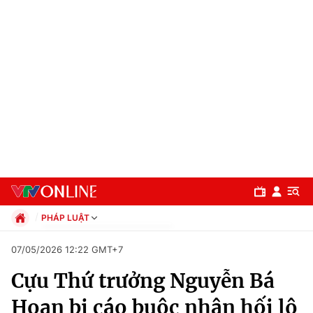
PHÁP LUẬT
Chính trị
07/05/2026 12:22 GMT+7
Xã hội
Cựu Thứ trưởng Nguyễn Bá
Pháp luật
Chuyên mục
Kinh tế
Hoan bị cáo buộc nhận hối lộ
Thể thao