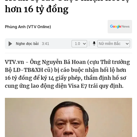
Chính trị
hơn 16 tỷ đồng
Truyền hình
Văn hóa - Giải trí
Xã hội
Y tế
Phùng Anh (VTV Online)
Đời sống
Pháp luật
Công nghệ
Nghe đọc bài
3:41
Giáo dục
Y tế
VTV.vn - Ông Nguyễn Bá Hoan (cựu Thứ trưởng
Bộ LĐ-TB&XH cũ) bị cáo buộc nhận hối lộ hơn
Thế giới
16 tỷ đồng để ký 14 giấy phép, thẩm định hồ sơ
Tin tức
cung ứng lao động diện Visa E7 trái quy định.
Kinh tế
Thế giới đó đây
Tài chính
Dữ liệu và đời sống
Câu chuyện quốc tế
Thị trường
Truyền hình
Góc doanh nghiệp