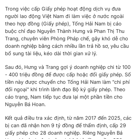
Ðiện thoại Thời báo VTV:
024.66 897 897
Trong việc cấp Giấy phép hoạt động dịch vụ đưa
Email:
toasoan@vtv.vn
người lao động Việt Nam đi làm việc ở nước ngoài
Liên hệ quảng cáo:
024-7300.7108
theo hợp đồng (Giấy phép), Tống Hải Nam bị cáo
buộc chỉ đạo Nguyễn Thành Hưng và Phan Thị Thu
Trang, chuyên viên Phòng Pháp chế, gây khó dễ cho
doanh nghiệp bằng cách nhiều lần trả hồ sơ, yêu cầu
bổ sung tài liệu, kéo dài thời gian xử lý.
Sau đó, Hưng và Trang gợi ý doanh nghiệp chi từ 100
- 400 triệu đồng để được cấp hoặc đổi giấy phép. Số
tiền này được chuyển cho Tống Hải Nam làm "chi phí
đối ngoại" khi trình lãnh đạo Bộ ký giấy phép. Theo
cáo trạng, Nam tiếp tục đưa lại một phần tiền cho
Nguyễn Bá Hoan.
® Cấm sao chép dưới mọi hình thức nếu không có sự chấp
thuận bằng văn bản. Ghi rõ nguồn VTV.vn khi phát hành lại
Kết quả điều tra xác định, từ năm 2017 đến 2025, các
thông tin từ website này.
bị can đã nhận hơn 9 tỷ đồng để thẩm định, cấp 29
giấy phép cho 28 doanh nghiệp. Riêng Nguyễn Bá