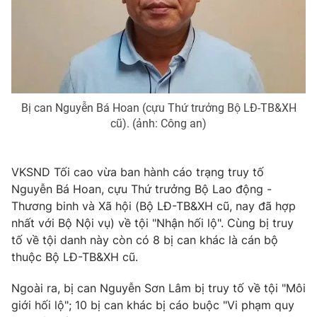
Phim VTV
Giải trí
Hậu trường
Điện ảnh
Đời sống
Nhân vật
Âm nhạc
Du lịch
Khán giả
Giáo dục
Sao
Bị can Nguyễn Bá Hoan (cựu Thứ trưởng Bộ LĐ-TB&XH
Làm đẹp
Giải sao mai
cũ). (ảnh: Công an)
Tuyển sinh
Công nghệ
Chất lượng cuộc sống
Học trực tuyến
Hitech Công nghệ tương lai
VKSND Tối cao vừa ban hành cáo trạng truy tố
Giao lưu trực tuyến
Nguyễn Bá Hoan, cựu Thứ trưởng Bộ Lao động -
Sản phẩm
Thương binh và Xã hội (Bộ LĐ-TB&XH cũ, nay đã hợp
Lịch phát sóng
nhất với Bộ Nội vụ) về tội "Nhận hối lộ". Cùng bị truy
Thị trường
tố về tội danh này còn có 8 bị can khác là cán bộ
Tư vấn
thuộc Bộ LĐ-TB&XH cũ.
Chuyên mục khác
Ngoài ra, bị can Nguyễn Sơn Lâm bị truy tố về tội "Môi
Emagazine
Podcast
giới hối lộ"; 10 bị can khác bị cáo buộc "Vi phạm quy