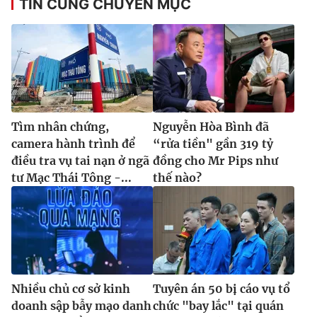
TIN CÙNG CHUYÊN MỤC
Tìm nhân chứng,
Nguyễn Hòa Bình đã
camera hành trình để
“rửa tiền" gần 319 tỷ
điều tra vụ tai nạn ở ngã
đồng cho Mr Pips như
tư Mạc Thái Tông -...
thế nào?
Nhiều chủ cơ sở kinh
Tuyên án 50 bị cáo vụ tổ
doanh sập bẫy mạo danh
chức "bay lắc" tại quán