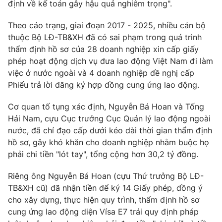
định về kế toán gây hậu quả nghiêm trọng".
Photo
Infographic
Theo cáo trạng, giai đoạn 2017 - 2025, nhiều cán bộ
thuộc Bộ LĐ-TB&XH đã có sai phạm trong quá trình
Video
Shorts video
thẩm định hồ sơ của 28 doanh nghiệp xin cấp giấy
phép hoạt động dịch vụ đưa lao động Việt Nam đi làm
việc ở nước ngoài và 4 doanh nghiệp đề nghị cấp
VTV Money
VTV Thể thao
Phiếu trả lời đăng ký hợp đồng cung ứng lao động.
VTV Sức khoẻ
Bất động sản
Cơ quan tố tụng xác định, Nguyễn Bá Hoan và Tống
Hải Nam, cựu Cục trưởng Cục Quản lý lao động ngoài
nước, đã chỉ đạo cấp dưới kéo dài thời gian thẩm định
Thị trường 24h
Tấm lòng Việt
hồ sơ, gây khó khăn cho doanh nghiệp nhằm buộc họ
phải chi tiền "lót tay", tổng cộng hơn 30,2 tỷ đồng.
VTV4
Vươn mình bằng AI
Riêng ông Nguyễn Bá Hoan (cựu Thứ trưởng Bộ LĐ-
TB&XH cũ) đã nhận tiền để ký 14 Giấy phép, đồng ý
VTV9
VTV8
cho xây dựng, thực hiện quy trình, thẩm định hồ sơ
cung ứng lao động diện Vísa E7 trái quy định pháp
Liên hệ tòa soạn
English