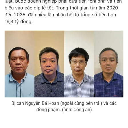
luật, buộc doanh nghiệp phải đưa tiền "chi phí" và tiền
biếu vào các dịp lễ tết. Trong thời gian từ năm 2020
đến 2025, đã nhiều lần nhận hối lộ tổng số tiền hơn
16,3 tỷ đồng.
THỜI BÁO VTV
Theo dõi báo trên
Cơ quan chủ quản:
Đài Truyền hình Việt Nam
Cơ quan báo chí:
Thời báo VTV
Giấy phép hoạt động báo in và báo điện tử số 483/GP-BTTTT
cấp ngày 29/12/2023
Tổng Biên tập:
Vũ Thanh Thủy
Bị can Nguyễn Bá Hoan (ngoài cùng bên trái) và các
Phó Tổng Biên tập:
đồng phạm. (ảnh: Công an)
Nguyễn Thị Mỹ Hạnh, Phạm Quốc Thắng,
Nguyễn Trọng Ninh
Tổng đài VTV:
024.38 355 931 - 024.38 355 932