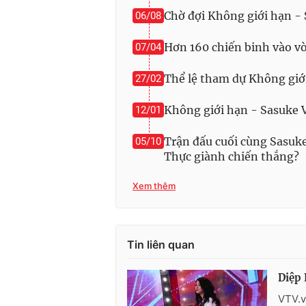
Chờ đợi Không giới hạn -
06/08
Hơn 160 chiến binh vào v
07/04
Thể lệ tham dự Không giớ
27/02
Không giới hạn - Sasuke 
12/01
Trận đấu cuối cùng Sasuk
05/10
Thực giành chiến thắng?
Xem thêm
Tin liên quan
Diệp 
VTV.v