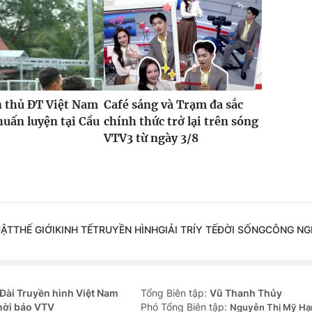
n thủ ĐT Việt Nam
Café sáng và Trạm đa sắc
 huấn luyện tại Cầu
chính thức trở lại trên sóng
VTV3 từ ngày 3/8
UẬT
THẾ GIỚI
KINH TẾ
TRUYỀN HÌNH
GIẢI TRÍ
Y TẾ
ĐỜI SỐNG
CÔNG NG
Đài Truyền hình Việt Nam
Tổng Biên tập:
Vũ Thanh Thủy
hời báo VTV
Phó Tổng Biên tập:
Nguyễn Thị Mỹ Hạ