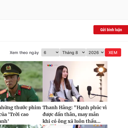
Gửi bình luận
Xem theo ngày
XEM
 những thước phim
Thanh Hằng: "Hạnh phúc vì
của 'Trời cao
được dấn thân, may mắn
anh'
khi có ông xã luôn thấu...