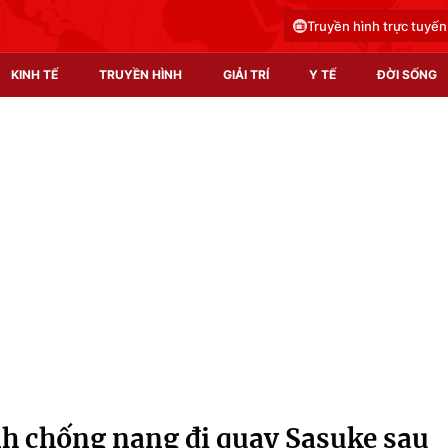
Truyền hình trực tuyến
KINH TẾ
TRUYỀN HÌNH
GIẢI TRÍ
Y TẾ
ĐỜI SỐNG
Pháp luật
Y tế
Truyền hình
Multimedia
Phim VTV
Video
Hậu trường
Shorts video
Nhân vật
Podcast
Khán giả
EMagazine
Giải sao mai
Photo
h chống nạng đi quay Sasuke sau
Infographic