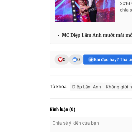
2016 
chia 
MC Diệp Lâm Anh mướt mát mồ h
0
0
Bài đọc hay? Thả t
Từ khóa:
Diệp Lâm Anh
Không giới 
Bình luận
(
0
)