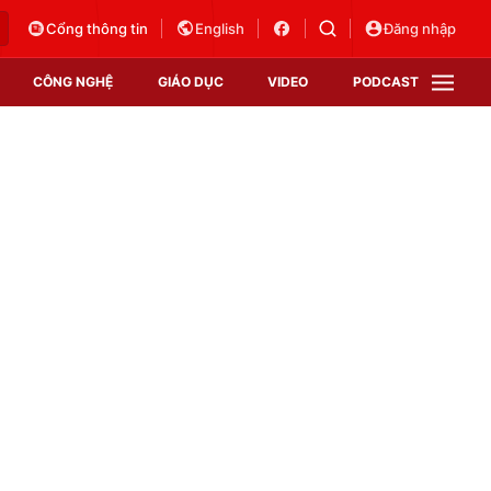
Cổng thông tin
English
Đăng nhập
CÔNG NGHỆ
GIÁO DỤC
VIDEO
PODCAST
VTV Money
VTV Thể thao
VTV Sức khoẻ
Bất động sản
Thị trường 24h
Tấm lòng Việt
Vươn mình bằng AI
VTV4
VTV8
VTV9
Lịch phát sóng
Giao lưu trực tuyến
Sự kiện