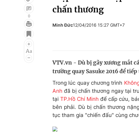
chấn thương
0
Minh Đức
12/04/2016 15:27 GMT+7
Giải trí
Đời sống
Điện ảnh
Du lịch
Âm nhạc
Làm đẹp
VTV.vn - Dù bị gãy xương mắt c
Sao
Chất lượng cuộc sốn
trường quay Sasuke 2016 để tiếp 
Trong lúc quay chương trình
Không
Anh
đã bị chấn thương ngay tại t
tại
TP.Hồ Chí Minh
để cấp cứu, bác
bên phải. Dù bị chấn thương nặng
tục tham gia "chiến đấu" cùng chư