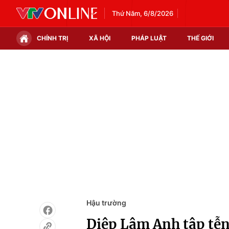
Thứ Năm, 6/8/2026
CHÍNH TRỊ
XÃ HỘI
PHÁP LUẬT
THẾ GIỚI
Chính trị
Xã hội
Thế giới
Kinh tế
Tin tức
Tài chính
Thế giới đó đây
Thị trường
Câu chuyện quốc tế
Góc doanh nghiệp
Dữ liệu và đời sống
Hậu trường
Diệp Lâm Anh tập tễn