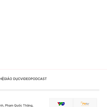
HỆ
GIÁO DỤC
VIDEO
PODCAST
nh, Phạm Quốc Thắng,