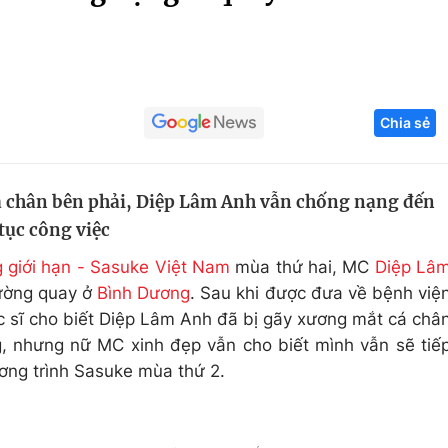
Góc ảnh
Giáo dục
Công nghệ
Chia sẻ
Tuyển sinh
Hitech Công ng
Học trực tuyến
Sản phẩm
á chân bên phải, Diệp Lâm Anh vẫn chống nạng đến
g
Thị trường
tục công việc
Tư vấn
 giới hạn - Sasuke Việt Nam
mùa thứ hai, MC
Diệp Lâ
rường quay ở
Bình Dương
. Sau khi được đưa về bệnh việ
 sĩ cho biết Diệp Lâm Anh đã bị gãy xương mắt cá châ
, nhưng nữ MC xinh đẹp vẫn cho biết mình vẫn sẽ tiế
ơng trình Sasuke mùa thứ 2.