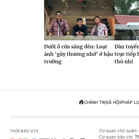
Dưới ô cửa sáng đèn: Loạt
Dàn tuyể
ảnh 'gây thương nhớ' ở hậu
trực tiếp
trường
thủ nhí
CHÍNH TRỊ
XÃ HỘI
PHÁP L
Cơ quan chủ quản:
THỜI BÁO VTV
Cơ quan báo chí:
T