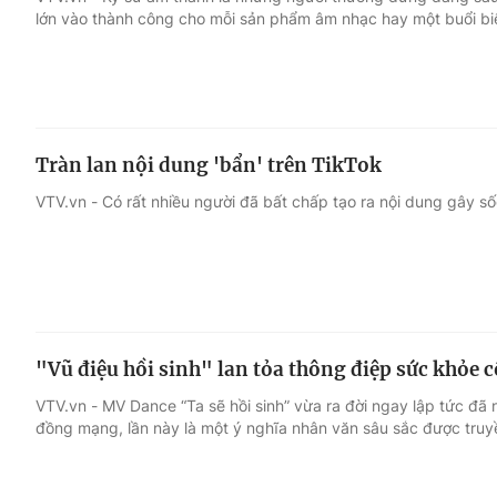
lớn vào thành công cho mỗi sản phẩm âm nhạc hay một buổi biể
Giải trí
Đời sống
Điện ảnh
Du lịch
Tràn lan nội dung 'bẩn' trên TikTok
Âm nhạc
Làm đẹp
VTV.vn - Có rất nhiều người đã bất chấp tạo ra nội dung gây số
Sao
Chất lượng cuộc sốn
"Vũ điệu hồi sinh" lan tỏa thông điệp sức khỏe
VTV.vn - MV Dance “Ta sẽ hồi sinh” vừa ra đời ngay lập tức đ
đồng mạng, lần này là một ý nghĩa nhân văn sâu sắc được truyề