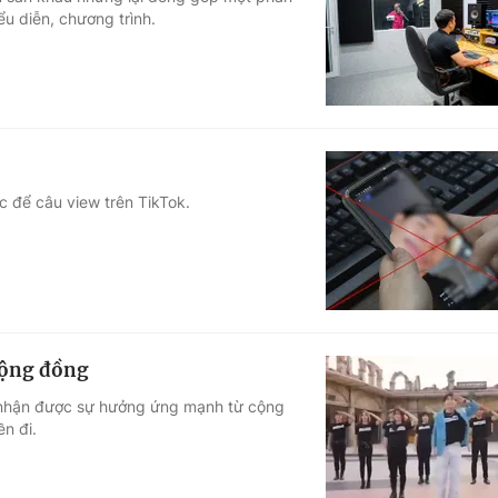
u diễn, chương trình.
Góc ảnh
Giáo dục
Công nghệ
Tuyển sinh
Hitech Công ng
Học trực tuyến
Sản phẩm
c để câu view trên TikTok.
g
Thị trường
Tư vấn
 cộng đồng
ã nhận được sự hưởng ứng mạnh từ cộng
n đi.