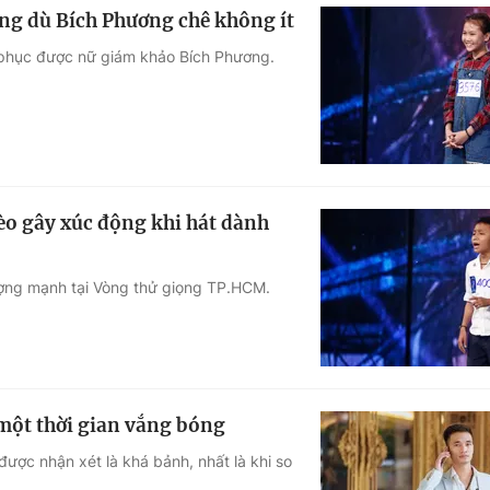
ng dù Bích Phương chê không ít
t phục được nữ giám khảo Bích Phương.
èo gây xúc động khi hát dành
ượng mạnh tại Vòng thử giọng TP.HCM.
 một thời gian vắng bóng
ược nhận xét là khá bảnh, nhất là khi so