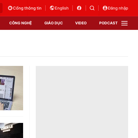
Cổng thông tin
English
Đăng nhập
CÔNG NGHỆ
GIÁO DỤC
VIDEO
PODCAST
VTV Money
VTV Thể thao
VTV Sức khoẻ
Bất động sản
Thị trường 24h
Tấm lòng Việt
Vươn mình bằng AI
VTV4
VTV8
VTV9
Lịch phát sóng
Giao lưu trực tuyến
Sự kiện