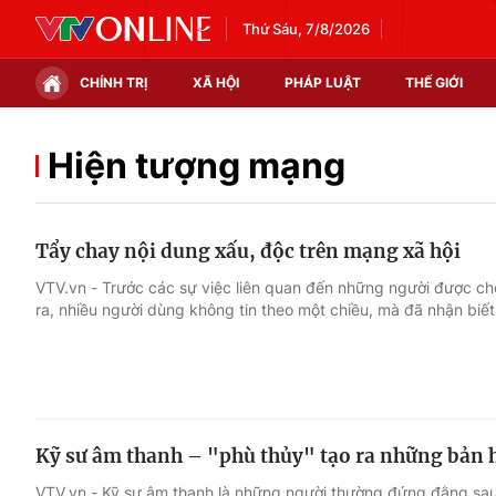
Thứ Sáu, 7/8/2026
CHÍNH TRỊ
XÃ HỘI
PHÁP LUẬT
THẾ GIỚI
Chính trị
Xã hội
Hiện tượng mạng
Thế giới
Kinh tế
Tẩy chay nội dung xấu, độc trên mạng xã hội
Tin tức
Tài chính
VTV.vn - Trước các sự việc liên quan đến những người được ch
ra, nhiều người dùng không tin theo một chiều, mà đã nhận biết
Thế giới đó đây
Thị trường
Câu chuyện quốc tế
Góc doanh nghiệp
Dữ liệu và đời sống
Kỹ sư âm thanh – "phù thủy" tạo ra những bản h
VTV.vn - Kỹ sư âm thanh là những người thường đứng đằng sa