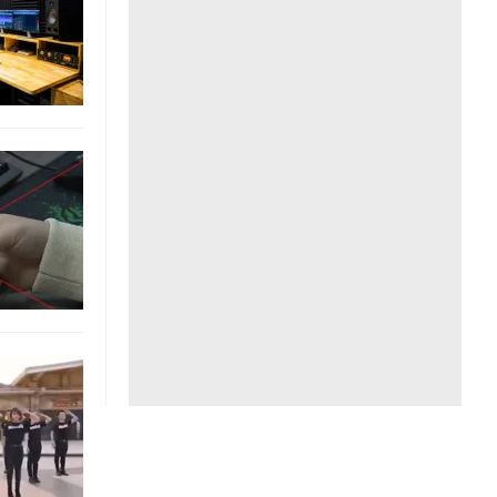
Liên hệ toà soạn
hệ tương lai