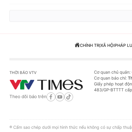
CHÍNH TRỊ
XÃ HỘI
PHÁP L
Cơ quan chủ quản:
THỜI BÁO VTV
Cơ quan báo chí:
T
Giấy phép hoạt độn
483/GP-BTTTT cấp
Theo dõi báo trên
® Cấm sao chép dưới mọi hình thức nếu không có sự chấp thuận 