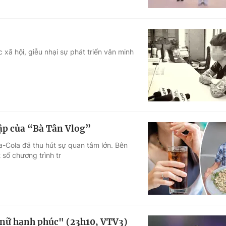
ã hội, giễu nhại sự phát triển văn minh
ập của “Bà Tân Vlog”
-Cola đã thu hút sự quan tâm lớn. Bên
 số chương trình tr
 nữ hạnh phúc" (23h10, VTV3)