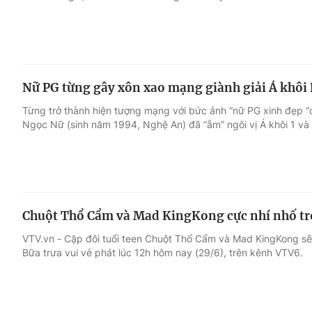
Nữ PG từng gây xôn xao mạng giành giải Á khôi
Từng trở thành hiện tượng mạng với bức ảnh “nữ PG xinh đẹp “
Ngọc Nữ (sinh năm 1994, Nghệ An) đã “ẵm” ngôi vị Á khôi 1 và g
Chuột Thổ Cẩm và Mad KingKong cực nhí nhố tro
VTV.vn - Cặp đôi tuổi teen Chuột Thổ Cẩm và Mad KingKong sẽ 
Bữa trưa vui vẻ phát lúc 12h hôm nay (29/6), trên kênh VTV6.