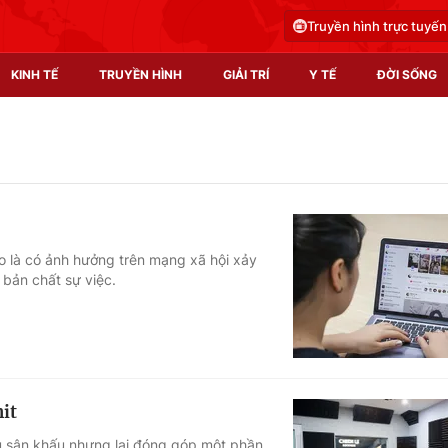
Truyền hình trực tuyến
KINH TẾ
TRUYỀN HÌNH
GIẢI TRÍ
Y TẾ
ĐỜI SỐNG
Pháp luật
Y tế
Truyền hình
Multimedia
Phim VTV
Video
o là có ảnh hưởng trên mạng xã hội xảy
 bản chất sự việc.
Hậu trường
Shorts video
Nhân vật
Podcast
Khán giả
EMagazine
Giải sao mai
Photo
it
Infographic
u sân khấu nhưng lại đóng góp một phần