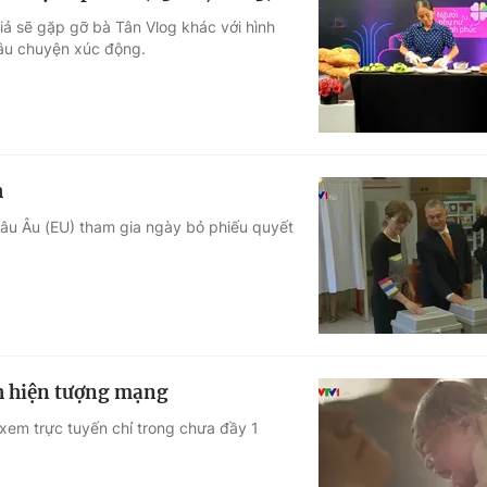
iả sẽ gặp gỡ bà Tân Vlog khác với hình
câu chuyện xúc động.
h
châu Âu (EU) tham gia ngày bỏ phiếu quyết
nh hiện tượng mạng
xem trực tuyến chỉ trong chưa đầy 1