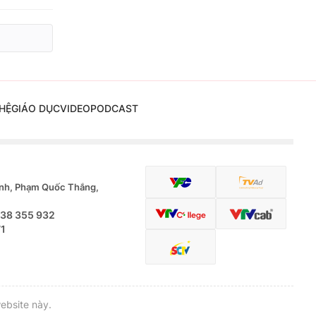
HỆ
GIÁO DỤC
VIDEO
PODCAST
nh, Phạm Quốc Thắng,
.38 355 932
71
ebsite này.