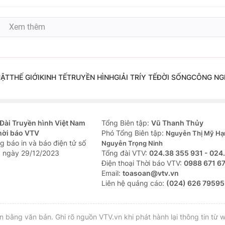
Xem thêm
UẬT
THẾ GIỚI
KINH TẾ
TRUYỀN HÌNH
GIẢI TRÍ
Y TẾ
ĐỜI SỐNG
CÔNG NG
Đài Truyền hình Việt Nam
Tổng Biên tập:
Vũ Thanh Thủy
hời báo VTV
Phó Tổng Biên tập:
Nguyễn Thị Mỹ Hạ
g báo in và báo điện tử số
Nguyễn Trọng Ninh
 ngày 29/12/2023
Tổng đài VTV:
024.38 355 931 - 024
Ðiện thoại Thời báo VTV:
0988 671 6
Email:
toasoan@vtv.vn
Liên hệ quảng cáo:
(024) 626 79595
bằng văn bản. Ghi rõ nguồn VTV.vn khi phát hành lại thông tin từ w