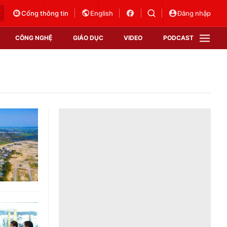
Cổng thông tin
English
Đăng nhập
CÔNG NGHỆ
GIÁO DỤC
VIDEO
PODCAST
VTV Money
VTV Thể thao
VTV Sức khoẻ
Bất động sản
Thị trường 24h
Tấm lòng Việt
Vươn mình bằng AI
VTV4
VTV8
VTV9
Lịch phát sóng
Giao lưu trực tuyến
Sự kiện