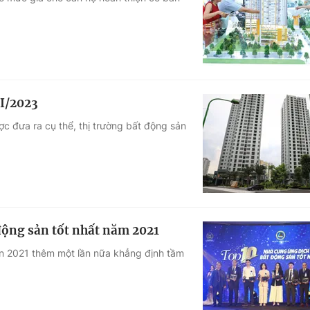
Góc ảnh
Giáo dục
Công nghệ
Tuyển sinh
Hitech Công ng
II/2023
Học trực tuyến
Sản phẩm
c đưa ra cụ thể, thị trường bất động sản
g
Thị trường
Tư vấn
động sản tốt nhất năm 2021
ản 2021 thêm một lần nữa khẳng định tầm