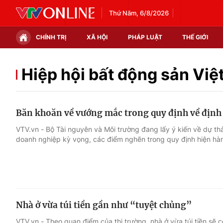
Thứ Năm, 6/8/2026
CHÍNH TRỊ
XÃ HỘI
PHÁP LUẬT
THẾ GIỚI
Chính trị
Xã hội
Hiệp hội bất động sản Vi
Thế giới
Kinh tế
Băn khoăn về vướng mắc trong quy định về định 
Tin tức
Tài chính
VTV.vn - Bộ Tài nguyên và Môi trường đang lấy ý kiến về dự th
doanh nghiệp kỳ vọng, các điểm nghẽn trong quy định hiện hà
Thế giới đó đây
Thị trường
Câu chuyện quốc tế
Góc doanh nghiệp
Dữ liệu và đời sống
Nhà ở vừa túi tiền gần như “tuyệt chủng”
VTV.vn - Theo quan điểm của thị trường, nhà ở vừa túi tiền sẽ 