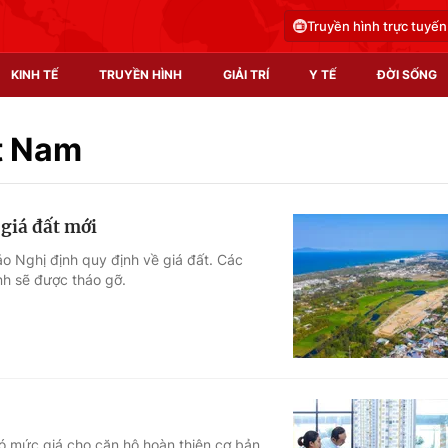
Truyền hình trực tuyến
KINH TẾ
TRUYỀN HÌNH
GIẢI TRÍ
Y TẾ
ĐỜI SỐNG
Pháp luật
Y tế
ệt Nam
Truyền hình
Multimedia
giá đất mới
Phim VTV
Video
ảo Nghị định quy định về giá đất. Các
nh sẽ được tháo gỡ.
Hậu trường
Shorts video
Nhân vật
Podcast
Khán giả
EMagazine
Giải sao mai
Photo
Infographic
có mức giá cho căn hộ hoàn thiện cơ bản