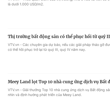
là dưới 1.000 USD/m2.
Giải trí
Đời sống
Điện ảnh
Du lịch
Thị trường bất động sản có thể phục hồi từ quý I
Âm nhạc
Làm đẹp
VTV.vn - Các chuyên gia dự báo, nếu các giải pháp tháo gỡ đượ
có thể hồi phục trở lại từ quý III, quý IV năm nay.
Sao
Chất lượng cuộc sốn
Meey Land lọt Top 10 nhà cung ứng dịch vụ Bất 
VTV.vn - Giải thưởng Top 10 nhà cung ứng dịch vụ Bất động s
nhìn và định hướng phát triển của Meey Land.