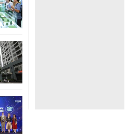
Liên hệ toà soạn
hệ tương lai