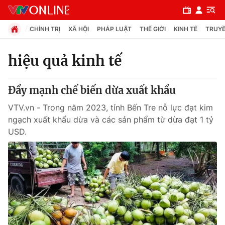
CHÍNH TRỊ
XÃ HỘI
PHÁP LUẬT
THẾ GIỚI
KINH TẾ
TRUYỀ
hiệu quả kinh tế
Chuyên mục
Đẩy mạnh chế biến dừa xuất khẩu
Chính trị
VTV.vn - Trong năm 2023, tỉnh Bến Tre nỗ lực đạt kim
ngạch xuất khẩu dừa và các sản phẩm từ dừa đạt 1 tỷ
Xã hội
USD.
Pháp luật
Y tế
Thế giới