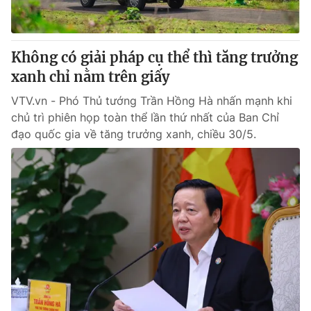
Thị trường 24h
Tấm lòng Việt
VTV4
Vươn mình bằng AI
Không có giải pháp cụ thể thì tăng trưởng
xanh chỉ nằm trên giấy
VTV9
VTV8
VTV.vn - Phó Thủ tướng Trần Hồng Hà nhấn mạnh khi
chủ trì phiên họp toàn thể lần thứ nhất của Ban Chỉ
Liên hệ tòa soạn
English
đạo quốc gia về tăng trưởng xanh, chiều 30/5.
THỜI BÁO VTV
Theo dõi báo trên
Cơ quan chủ quản:
Đài Truyền hình Việt Nam
Cơ quan báo chí:
Thời báo VTV