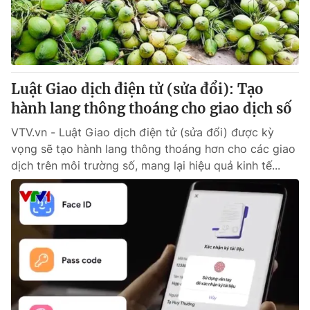
Tin tức
Kinh tế
Thế giới đó đây
Tài chính
Dữ liệu và đời sống
Câu chuyện quốc tế
Thị trường
Luật Giao dịch điện tử (sửa đổi): Tạo
hành lang thông thoáng cho giao dịch số
Truyền hình
Góc doanh nghiệp
VTV.vn - Luật Giao dịch điện tử (sửa đổi) được kỳ
Phim VTV
Giải trí
vọng sẽ tạo hành lang thông thoáng hơn cho các giao
Hậu trường
dịch trên môi trường số, mang lại hiệu quả kinh tế...
Điện ảnh
Đời sống
Nhân vật
Âm nhạc
Du lịch
Khán giả
Giáo dục
Sao
Làm đẹp
Giải sao mai
Tuyển sinh
Công nghệ
Chất lượng cuộc sống
Học trực tuyến
Hitech Công nghệ tương lai