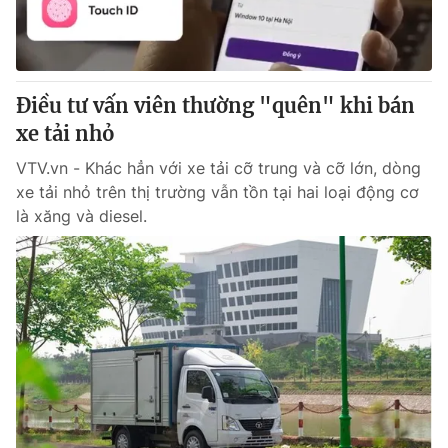
Giao lưu trực tuyến
Sản phẩm
Lịch phát sóng
Thị trường
Tư vấn
Điều tư vấn viên thường "quên" khi bán
xe tải nhỏ
Chuyên mục khác
Emagazine
VTV.vn - Khác hẳn với xe tải cỡ trung và cỡ lớn, dòng
Podcast
xe tải nhỏ trên thị trường vẫn tồn tại hai loại động cơ
là xăng và diesel.
Photo
Infographic
Video
Shorts video
VTV Money
VTV Thể thao
VTV Sức khoẻ
Bất động sản