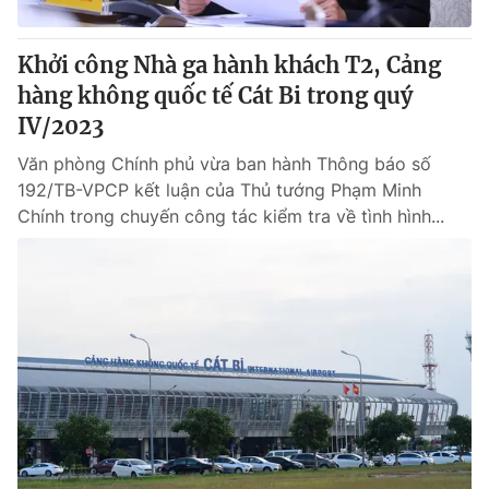
Giấy phép hoạt động báo in và báo điện tử số 483/GP-BTTTT
cấp ngày 29/12/2023
Khởi công Nhà ga hành khách T2, Cảng
Tổng Biên tập:
Vũ Thanh Thủy
hàng không quốc tế Cát Bi trong quý
Phó Tổng Biên tập:
Nguyễn Thị Mỹ Hạnh, Phạm Quốc Thắng,
IV/2023
Nguyễn Trọng Ninh
Tổng đài VTV:
024.38 355 931 - 024.38 355 932
Văn phòng Chính phủ vừa ban hành Thông báo số
Ðiện thoại Thời báo VTV:
024.66 897 897
192/TB-VPCP kết luận của Thủ tướng Phạm Minh
Email:
toasoan@vtv.vn
Chính trong chuyến công tác kiểm tra về tình hình...
Liên hệ quảng cáo:
024-7300.7108