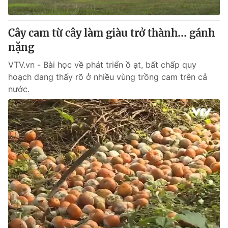
® Cấm sao chép dưới mọi hình thức nếu không có sự chấp
Cây cam từ cây làm giàu trở thành... gánh
thuận bằng văn bản. Ghi rõ nguồn VTV.vn khi phát hành lại
nặng
thông tin từ website này.
VTV.vn - Bài học về phát triển ồ ạt, bất chấp quy
hoạch đang thấy rõ ở nhiều vùng trồng cam trên cả
nước.