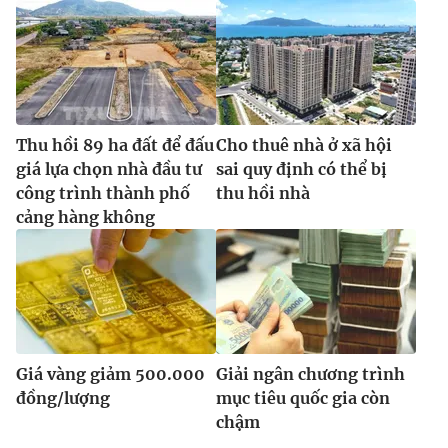
Thu hồi 89 ha đất để đấu
Cho thuê nhà ở xã hội
giá lựa chọn nhà đầu tư
sai quy định có thể bị
công trình thành phố
thu hồi nhà
cảng hàng không
Giá vàng giảm 500.000
Giải ngân chương trình
đồng/lượng
mục tiêu quốc gia còn
chậm