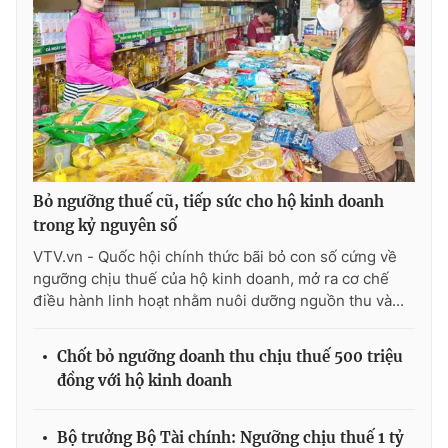
Ðiện thoại Thời báo VTV:
024.66 897 897
Email:
toasoan@vtv.vn
Liên hệ quảng cáo:
024-7300.7108
Bỏ ngưỡng thuế cũ, tiếp sức cho hộ kinh doanh
trong kỷ nguyên số
VTV.vn - Quốc hội chính thức bãi bỏ con số cứng về
ngưỡng chịu thuế của hộ kinh doanh, mở ra cơ chế
điều hành linh hoạt nhằm nuôi dưỡng nguồn thu và...
® Cấm sao chép dưới mọi hình thức nếu không có sự chấp
Chốt bỏ ngưỡng doanh thu chịu thuế 500 triệu
thuận bằng văn bản. Ghi rõ nguồn VTV.vn khi phát hành lại
đồng với hộ kinh doanh
thông tin từ website này.
Bộ trưởng Bộ Tài chính: Ngưỡng chịu thuế 1 tỷ