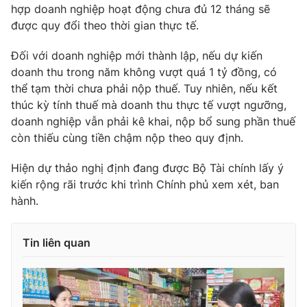
hợp doanh nghiệp hoạt động chưa đủ 12 tháng sẽ
được quy đổi theo thời gian thực tế.
Đối với doanh nghiệp mới thành lập, nếu dự kiến
THỜI BÁO VTV
doanh thu trong năm không vượt quá 1 tỷ đồng, có
thể tạm thời chưa phải nộp thuế. Tuy nhiên, nếu kết
thúc kỳ tính thuế mà doanh thu thực tế vượt ngưỡng,
doanh nghiệp vẫn phải kê khai, nộp bổ sung phần thuế
Theo dõi báo trên
còn thiếu cùng tiền chậm nộp theo quy định.
Hiện dự thảo nghị định đang được Bộ Tài chính lấy ý
Cơ quan chủ quản:
Đài Truyền hình Việt Nam
kiến rộng rãi trước khi trình Chính phủ xem xét, ban
Cơ quan báo chí:
Thời báo VTV
hành.
Giấy phép hoạt động báo in và báo điện tử số 483/GP-BTTTT
cấp ngày 29/12/2023
Tin liên quan
Tổng Biên tập:
Vũ Thanh Thủy
Phó Tổng Biên tập:
Nguyễn Thị Mỹ Hạnh, Phạm Quốc Thắng,
Nguyễn Trọng Ninh
Tổng đài VTV:
024.38 355 931 - 024.38 355 932