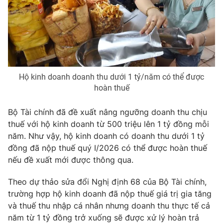
Phim VTV
Giải trí
Hậu trường
Điện ảnh
Đời sống
Nhân vật
Âm nhạc
Du lịch
Khán giả
Giáo dục
Sao
Hộ kinh doanh doanh thu dưới 1 tỷ/năm có thể được
Làm đẹp
Giải sao mai
hoàn thuế
Tuyển sinh
Công nghệ
Chất lượng cuộc sống
Học trực tuyến
Bộ Tài chính đã đề xuất nâng ngưỡng doanh thu chịu
Hitech Công nghệ tương lai
thuế với hộ kinh doanh từ 500 triệu lên 1 tỷ đồng mỗi
Giao lưu trực tuyến
năm. Như vậy, hộ kinh doanh có doanh thu dưới 1 tỷ
Sản phẩm
đồng đã nộp thuế quý I/2026 có thể được hoàn thuế
Lịch phát sóng
Thị trường
nếu đề xuất mới được thông qua.
Tư vấn
Theo dự thảo sửa đổi Nghị định 68 của Bộ Tài chính,
Chuyên mục khác
trường hợp hộ kinh doanh đã nộp thuế giá trị gia tăng
và thuế thu nhập cá nhân nhưng doanh thu thực tế cả
Emagazine
Podcast
năm từ 1 tỷ đồng trở xuống sẽ được xử lý hoàn trả