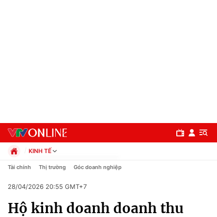
KINH TẾ
Chính trị
Tài chính
Thị trường
Góc doanh nghiệp
Xã hội
28/04/2026 20:55 GMT+7
Pháp luật
Chuyên mục
Kinh tế
Hộ kinh doanh doanh thu
Thể thao