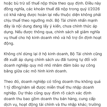
hoặc bù trừ số thuế nộp thừa theo quy định. Điều này
Photo
Infographic
đồng nghĩa, các khoản thuế đã nộp trong quý I/2026
có khả năng được hoàn lại nếu thuộc diện không phải
chịu thuế theo ngưỡng mới. Bộ Tài chính nhấn mạnh
Video
Shorts video
đây là nội dung đang lấy ý kiến, chưa chính thức áp
dụng. Nếu được thông qua, chính sách sẽ giảm nghĩa
VTV Money
VTV Thể thao
vụ thuế cho hộ kinh doanh nhỏ và hỗ trợ ổn định hoạt
động.
VTV Sức khoẻ
Bất động sản
Không chỉ dừng lại ở hộ kinh doanh, Bộ Tài chính cũng
đề xuất áp dụng chính sách ưu đãi tương tự đối với
Thị trường 24h
Tấm lòng Việt
doanh nghiệp quy mô nhỏ nhằm đảm bảo sự công
bằng giữa các mô hình kinh doanh.
VTV4
Vươn mình bằng AI
Theo đó, doanh nghiệp có tổng doanh thu không quá
1 tỷ đồng/năm sẽ được miễn thuế thu nhập doanh
VTV9
VTV8
nghiệp. Dự thảo cũng quy định rõ cách xác định
doanh thu bao gồm doanh thu bán hàng, cung cấp
dịch vụ, hoạt động tài chính và thu nhập khác; trường
Liên hệ tòa soạn
English