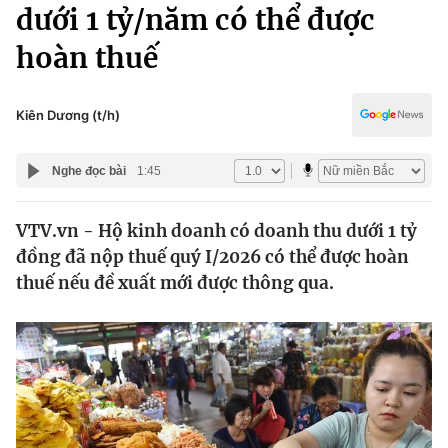
Chính trị
dưới 1 tỷ/năm có thể được
Truyền hình
hoàn thuế
Văn hóa - Giải trí
Xã hội
Y tế
Đời sống
Kiên Dương (t/h)
Pháp luật
Công nghệ
Giáo dục
Nghe đọc bài
1:45
Y tế
VTV.vn - Hộ kinh doanh có doanh thu dưới 1 tỷ
Thế giới
đồng đã nộp thuế quý I/2026 có thể được hoàn
Tin tức
thuế nếu đề xuất mới được thông qua.
Kinh tế
Thế giới đó đây
Tài chính
Dữ liệu và đời sống
Câu chuyện quốc tế
Thị trường
Truyền hình
Góc doanh nghiệp