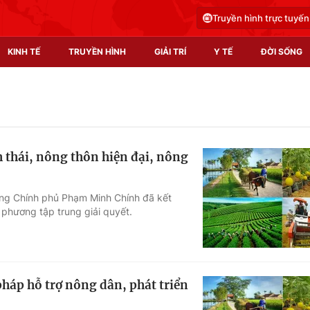
Truyền hình trực tuyến
KINH TẾ
TRUYỀN HÌNH
GIẢI TRÍ
Y TẾ
ĐỜI SỐNG
Pháp luật
Y tế
Truyền hình
Multimedia
 thái, nông thôn hiện đại, nông
Phim VTV
Video
Hậu trường
Shorts video
ướng Chính phủ Phạm Minh Chính đã kết
 phương tập trung giải quyết.
Nhân vật
Podcast
Khán giả
EMagazine
Giải sao mai
Photo
pháp hỗ trợ nông dân, phát triển
Infographic