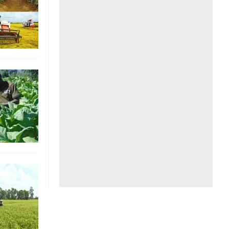
Liên hệ toà soạn
hệ tương lai