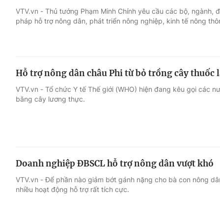
VTV.vn - Thủ tướng Phạm Minh Chính yêu cầu các bộ, ngành, đị
pháp hỗ trợ nông dân, phát triển nông nghiệp, kinh tế nông th
Giải trí
Đời sống
Điện ảnh
Du lịch
Hỗ trợ nông dân châu Phi từ bỏ trồng cây thuốc 
Âm nhạc
Làm đẹp
VTV.vn - Tổ chức Y tế Thế giới (WHO) hiện đang kêu gọi các nư
bằng cây lương thực.
Sao
Chất lượng cuộc sốn
Doanh nghiệp ĐBSCL hỗ trợ nông dân vượt khó
VTV.vn - Để phần nào giảm bớt gánh nặng cho bà con nông dâ
nhiều hoạt động hỗ trợ rất tích cực.