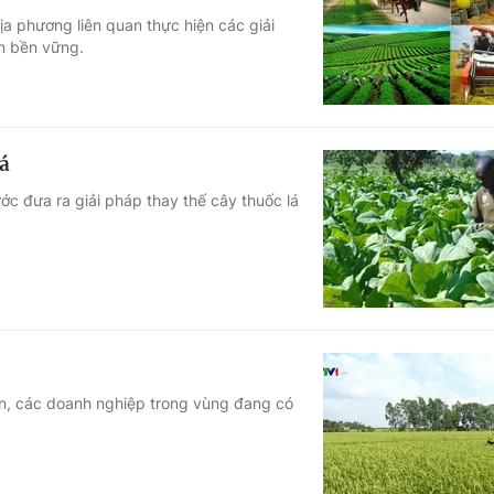
a phương liên quan thực hiện các giải
Góc ảnh
ôn bền vững.
Giáo dục
Công nghệ
Tuyển sinh
Hitech Công ng
lá
Học trực tuyến
Sản phẩm
ớc đưa ra giải pháp thay thế cây thuốc lá
g
Thị trường
Tư vấn
n, các doanh nghiệp trong vùng đang có