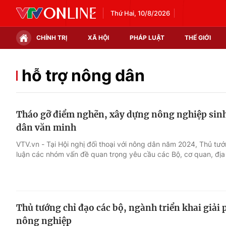
Thứ Hai, 10/8/2026
CHÍNH TRỊ
XÃ HỘI
PHÁP LUẬT
THẾ GIỚI
Chính trị
Xã hội
hỗ trợ nông dân
Thế giới
Kinh tế
Tháo gỡ điểm nghẽn, xây dựng nông nghiệp sinh
Tin tức
Tài chính
dân văn minh
Thế giới đó đây
Thị trường
VTV.vn - Tại Hội nghị đối thoại với nông dân năm 2024, Thủ t
luận các nhóm vấn đề quan trọng yêu cầu các Bộ, cơ quan, địa
Câu chuyện quốc tế
Góc doanh nghiệp
Dữ liệu và đời sống
Thủ tướng chỉ đạo các bộ, ngành triển khai giải 
nông nghiệp