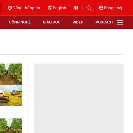
Cổng thông tin
English
Đăng nhập
CÔNG NGHỆ
GIÁO DỤC
VIDEO
PODCAST
VTV Money
VTV Thể thao
VTV Sức khoẻ
Bất động sản
Thị trường 24h
Tấm lòng Việt
Vươn mình bằng AI
VTV4
VTV8
VTV9
Lịch phát sóng
Giao lưu trực tuyến
Sự kiện