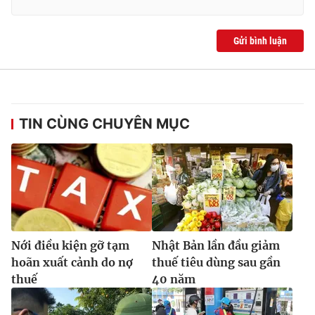
Ðiện thoại Thời báo VTV:
024.66 897 897
Email:
toasoan@vtv.vn
Gửi bình luận
Liên hệ quảng cáo:
024-7300.7108
TIN CÙNG CHUYÊN MỤC
Nới điều kiện gỡ tạm
Nhật Bản lần đầu giảm
® Cấm sao chép dưới mọi hình thức nếu không có sự chấp
thuận bằng văn bản. Ghi rõ nguồn VTV.vn khi phát hành lại
hoãn xuất cảnh do nợ
thuế tiêu dùng sau gần
thông tin từ website này.
thuế
40 năm