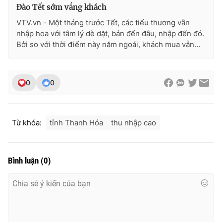
Đào Tết sớm vắng khách
VTV.vn - Một tháng trước Tết, các tiểu thương vẫn
nhập hoa với tâm lý dè dặt, bán đến đâu, nhập đến đó.
Bởi so với thời điểm này năm ngoái, khách mua vẫn...
THỜI BÁO VTV
0
0
Theo dõi báo trên
Từ khóa:
tỉnh Thanh Hóa
thu nhập cao
Cơ quan chủ quản:
Đài Truyền hình Việt Nam
Cơ quan báo chí:
Thời báo VTV
Giấy phép hoạt động báo in và báo điện tử số 483/GP-BTTTT
Bình luận
(
0
)
cấp ngày 29/12/2023
Tổng Biên tập:
Vũ Thanh Thủy
Phó Tổng Biên tập:
Nguyễn Thị Mỹ Hạnh, Phạm Quốc Thắng,
Nguyễn Trọng Ninh
Tổng đài VTV:
024.38 355 931 - 024.38 355 932