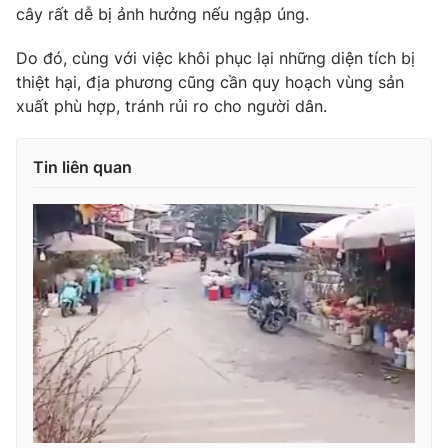
cây rất dễ bị ảnh hưởng nếu ngập úng.
Photo
Infographic
Do đó, cùng với việc khôi phục lại những diện tích bị
thiệt hại, địa phương cũng cần quy hoạch vùng sản
Video
Shorts video
xuất phù hợp, tránh rủi ro cho người dân.
VTV Money
VTV Thể thao
Tin liên quan
VTV Sức khoẻ
Bất động sản
Thị trường 24h
Tấm lòng Việt
VTV4
Vươn mình bằng AI
VTV9
VTV8
Liên hệ tòa soạn
English