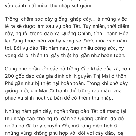
Phim VTV
vào cảnh mất mùa, thu nhập sụt giảm.
Giải trí
Hậu trường
Trồng, chăm sóc cây giống, ghép cây... là những việc
Điện ảnh
Đời sống
Nhân vật
lẽ ra sẽ được làm sau vụ đào Tết. Tuy nhiên, thời điểm
Âm nhạc
này, người trồng đào xã Quảng Chính, tỉnh Thanh Hóa
Du lịch
Khán giả
lại đang thực hiện với hy vọng sẽ được mùa vào năm
Giáo dục
Sao
tới. Bởi vụ đào Tết năm nay, bao nhiêu công sức, hy
Làm đẹp
Giải sao mai
Tuyển sinh
vọng đã bị thiên tai gây thiệt hại gần như hoàn toàn.
Công nghệ
Chất lượng cuộc sống
Học trực tuyến
Cũng như phần lớn các hộ trồng đào khác của xã, hơn
Hitech Công nghệ tương lai
200 gốc đào của gia đình chị Nguyễn Thị Mai ở thôn
Giao lưu trực tuyến
Phú gần như bị thiệt hại hoàn toàn. Trong khi chờ cây
Sản phẩm
giống mới, chị Mai đã tranh thủ trồng rau màu, vừa
Lịch phát sóng
Thị trường
phục vụ sinh hoạt và bán để có thêm thu nhập.
Tư vấn
Những năm gần đây, nghề trồng đào Tết đã mang lại
Chuyên mục khác
thu nhập cao cho người dân xã Quảng Chính, do đó
nhiều hộ đã tự ý chuyển đổi, mở rộng diện tích ở
Emagazine
Podcast
những vùng không phù hợp với đối với cây đào, loại