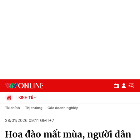
KINH TẾ
Chính trị
Tài chính
Thị trường
Góc doanh nghiệp
Xã hội
28/01/2026 09:11 GMT+7
Pháp luật
Chuyên mục
Kinh tế
Hoa đào mất mùa, người dân
Thể thao