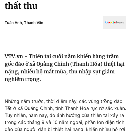
Chính trị
thất thu
Truyền hình
Văn hóa - Giải trí
Xã hội
Y tế
Tuấn Anh, Thanh Văn
Đời sống
Pháp luật
Công nghệ
Giáo dục
Y tế
VTV.vn - Thiên tai cuối năm khiến hàng trăm
gốc đào ở xã Quảng Chính (Thanh Hóa) thiệt hại
Thế giới
nặng, nhiều hộ mất mùa, thu nhập sụt giảm
nghiêm trọng.
Tin tức
Kinh tế
Thế giới đó đây
Tài chính
Những năm trước, thời điểm này, các vùng trồng đào
Dữ liệu và đời sống
Câu chuyện quốc tế
Tết ở xã Quảng Chính, tỉnh Thanh Hóa rực rỡ sắc xuân.
Thị trường
Tuy nhiên, năm nay, do ảnh hưởng của thiên tai xảy ra
Truyền hình
Góc doanh nghiệp
trong các tháng 9 và 10 năm ngoái, phần lớn diện tích
đào của người dân bị thiệt hại nặng, khiến nhiều hộ rơi