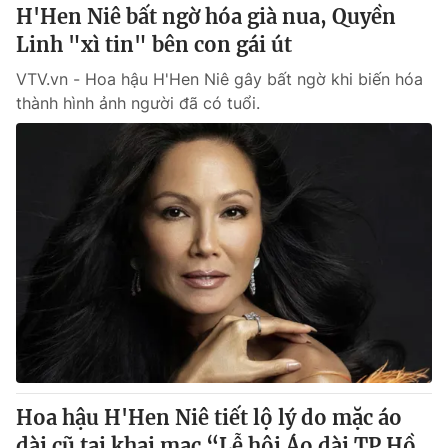
H'Hen Niê bất ngờ hóa già nua, Quyền
Linh "xì tin" bên con gái út
VTV.vn - Hoa hậu H'Hen Niê gây bất ngờ khi biến hóa
® Cấm sao chép dưới mọi hình thức nếu không có sự chấp
thành hình ảnh người đã có tuổi.
thuận bằng văn bản. Ghi rõ nguồn VTV.vn khi phát hành lại
thông tin từ website này.
Hoa hậu H'Hen Niê tiết lộ lý do mặc áo
dài cũ tại khai mạc “Lễ hội Áo dài TP Hồ