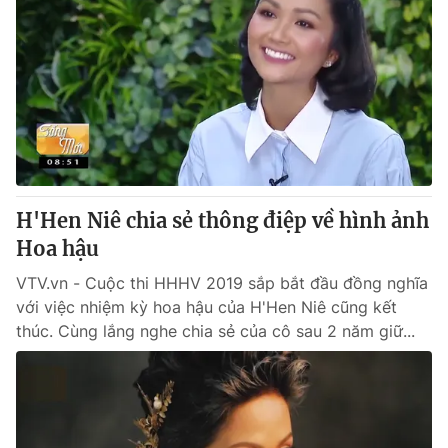
H'Hen Niê chia sẻ thông điệp về hình ảnh
Hoa hậu
VTV.vn - Cuộc thi HHHV 2019 sắp bắt đầu đồng nghĩa
với việc nhiệm kỳ hoa hậu của H'Hen Niê cũng kết
thúc. Cùng lắng nghe chia sẻ của cô sau 2 năm giữ...