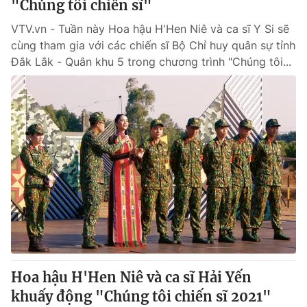
"Chúng tôi chiến sĩ"
VTV.vn - Tuần này Hoa hậu H'Hen Niê và ca sĩ Y Si sẽ
cùng tham gia với các chiến sĩ Bộ Chỉ huy quân sự tỉnh
Đắk Lắk - Quân khu 5 trong chương trình "Chúng tôi...
Hoa hậu H'Hen Niê và ca sĩ Hải Yến
khuấy động "Chúng tôi chiến sĩ 2021"