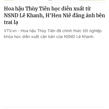
Cơ quan báo chí:
Thời báo VTV
Hoa hậu Thùy Tiên học diễn xuất từ
Giấy phép hoạt động báo in và báo điện tử số 483/GP-BTTTT
NSND Lê Khanh, H'Hen Niê đăng ảnh bên
cấp ngày 29/12/2023
trai lạ
Tổng Biên tập:
Vũ Thanh Thủy
VTV.vn - Hoa hậu Thùy Tiên đã chính thức tốt nghiệp
Phó Tổng Biên tập:
Nguyễn Thị Mỹ Hạnh, Phạm Quốc Thắng,
khóa học diễn xuất căn bản của NSND Lê Khanh.
Nguyễn Trọng Ninh
Tổng đài VTV:
024.38 355 931 - 024.38 355 932
Ðiện thoại Thời báo VTV:
024.66 897 897
Email:
toasoan@vtv.vn
Liên hệ quảng cáo:
024-7300.7108