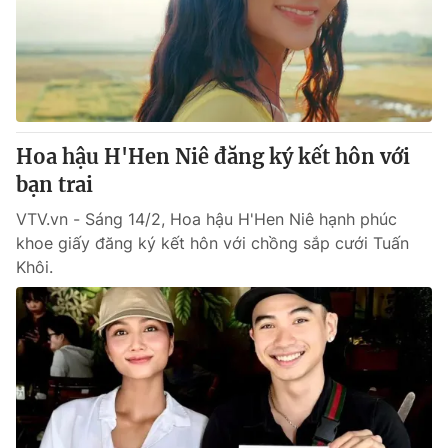
Tin tức
Kinh tế
Thế giới đó đây
Tài chính
Dữ liệu và đời sống
Câu chuyện quốc tế
Thị trường
Hoa hậu H'Hen Niê đăng ký kết hôn với
Truyền hình
Góc doanh nghiệp
bạn trai
Phim VTV
Giải trí
VTV.vn - Sáng 14/2, Hoa hậu H'Hen Niê hạnh phúc
Hậu trường
khoe giấy đăng ký kết hôn với chồng sắp cưới Tuấn
Điện ảnh
Khôi.
Đời sống
Nhân vật
Âm nhạc
Du lịch
Khán giả
Giáo dục
Sao
Làm đẹp
Giải sao mai
Tuyển sinh
Công nghệ
Chất lượng cuộc sống
Học trực tuyến
Hitech Công nghệ tương lai