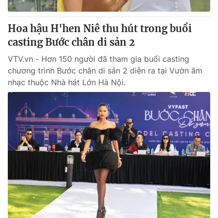
Thị trường 24h
Tấm lòng Việt
Hoa hậu H'hen Niê thu hút trong buổi
VTV4
Vươn mình bằng AI
casting Bước chân di sản 2
VTV.vn - Hơn 150 người đã tham gia buổi casting
VTV9
VTV8
chương trình Bước chân di sản 2 diễn ra tại Vườn âm
nhạc thuộc Nhà hát Lớn Hà Nội.
Liên hệ tòa soạn
English
THỜI BÁO VTV
Theo dõi báo trên
Cơ quan chủ quản:
Đài Truyền hình Việt Nam