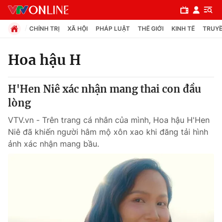
CHÍNH TRỊ
XÃ HỘI
PHÁP LUẬT
THẾ GIỚI
KINH TẾ
TRUYỀ
Hoa hậu H
Chuyên mục
H'Hen Niê xác nhận mang thai con đầu
Chính trị
lòng
VTV.vn - Trên trang cá nhân của mình, Hoa hậu H'Hen
Xã hội
Niê đã khiến người hâm mộ xôn xao khi đăng tải hình
ảnh xác nhận mang bầu.
Pháp luật
Y tế
Thế giới