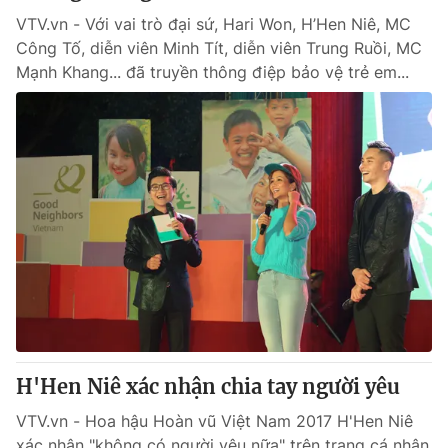
VTV.vn - Với vai trò đại sứ, Hari Won, H’Hen Niê, MC
Công Tố, diễn viên Minh Tít, diễn viên Trung Ruồi, MC
Mạnh Khang... đã truyền thông điệp bảo vệ trẻ em...
H'Hen Niê xác nhận chia tay người yêu
VTV.vn - Hoa hậu Hoàn vũ Việt Nam 2017 H'Hen Niê
xác nhận "không có người yêu nữa" trên trang cá nhân