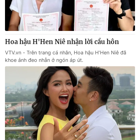
Giao lưu trực tuyến
Sản phẩm
Lịch phát sóng
Thị trường
Tư vấn
Hoa hậu H'Hen Niê nhận lời cầu hôn
Chuyên mục khác
Emagazine
VTV.vn - Trên trang cá nhân, Hoa hậu H'Hen Niê đã
Podcast
khoe ảnh đeo nhẫn ở ngón áp út.
Photo
Infographic
Video
Shorts video
VTV Money
VTV Thể thao
VTV Sức khoẻ
Bất động sản