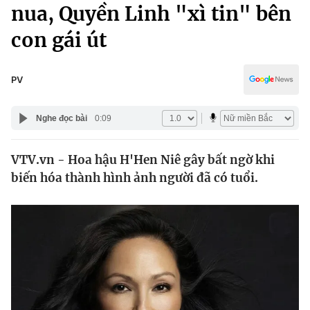
Chính trị
nua, Quyền Linh "xì tin" bên
Truyền hình
con gái út
Văn hóa - Giải trí
Xã hội
Y tế
Đời sống
PV
Pháp luật
Công nghệ
Giáo dục
Nghe đọc bài
0:09
Y tế
VTV.vn - Hoa hậu H'Hen Niê gây bất ngờ khi
Thế giới
biến hóa thành hình ảnh người đã có tuổi.
Tin tức
Kinh tế
Thế giới đó đây
Tài chính
Dữ liệu và đời sống
Câu chuyện quốc tế
Thị trường
Truyền hình
Góc doanh nghiệp