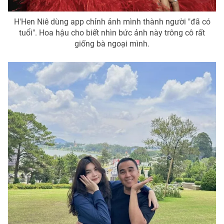
Photo
Infographic
H'Hen Niê dùng app chỉnh ảnh mình thành người "đã có
tuổi". Hoa hậu cho biết nhìn bức ảnh này trông cô rất
giống bà ngoại mình.
Video
Shorts video
VTV Money
VTV Thể thao
VTV Sức khoẻ
Bất động sản
Thị trường 24h
Tấm lòng Việt
VTV4
Vươn mình bằng AI
VTV9
VTV8
Liên hệ tòa soạn
English