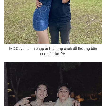
THỜI BÁO VTV
Theo dõi báo trên
MC Quyền Linh chụp ảnh phong cách dễ thương bên
con gái Hạt Dẻ.
Cơ quan chủ quản:
Đài Truyền hình Việt Nam
Cơ quan báo chí:
Thời báo VTV
Giấy phép hoạt động báo in và báo điện tử số 483/GP-BTTTT
cấp ngày 29/12/2023
Tổng Biên tập:
Vũ Thanh Thủy
Phó Tổng Biên tập:
Nguyễn Thị Mỹ Hạnh, Phạm Quốc Thắng,
Nguyễn Trọng Ninh
Tổng đài VTV:
024.38 355 931 - 024.38 355 932