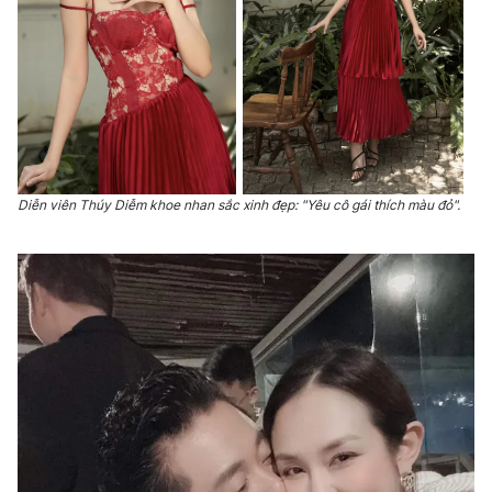
Diễn viên Thúy Diễm khoe nhan sắc xinh đẹp: "Yêu cô gái thích màu đỏ".