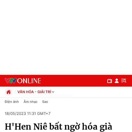
VĂN HÓA - GIẢI TRÍ
Chính trị
Điện ảnh
Âm nhạc
Sao
Xã hội
18/05/2023 11:31 GMT+7
Pháp luật
Chuyên mục
Kinh tế
H'Hen Niê bất ngờ hóa già
Thể thao