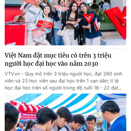
Giao lưu trực tuyến
Sản phẩm
Lịch phát sóng
Thị trường
Tư vấn
Chuyên mục khác
Emagazine
Podcast
Việt Nam đặt mục tiêu có trên 3 triệu
người học đại học vào năm 2030
Photo
Infographic
VTV.vn - Quy mô trên 3 triệu người học, đạt 260 sinh
viên và 23 học viên sau đại học trên 1 vạn dân; tỉ lệ
Video
Shorts video
học đại học trên số người trong độ tuổi 18 - 22 đạt...
VTV Money
VTV Thể thao
VTV Sức khoẻ
Bất động sản