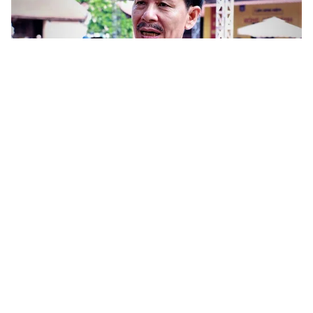
Tin mới
Video
Live
Emagazine
Trang chủ
Học đại học hay học nghề?
VTV.vn - PGS.TS Vũ Quang Thọ, Viện trưởng Viện
Công nhân công đoàn, sẽ tư vấn việc chọn trường,
chọn ngành nghề phù hợp cho con đường lập nghiệp...