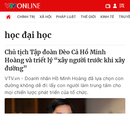
CHÍNH TRỊ
XÃ HỘI
PHÁP LUẬT
THẾ GIỚI
KINH TẾ
TRUYỀ
học đại học
Chuyên mục
Chủ tịch Tập đoàn Đèo Cả Hồ Minh
Chính trị
Hoàng và triết lý “xây người trước khi xây
đường”
Xã hội
VTV.vn - Doanh nhân Hồ Minh Hoàng đã lựa chọn con
đường không dễ đi: lấy con người làm trung tâm cho
Pháp luật
mọi chiến lược phát triển của tổ chức.
Y tế
Thế giới