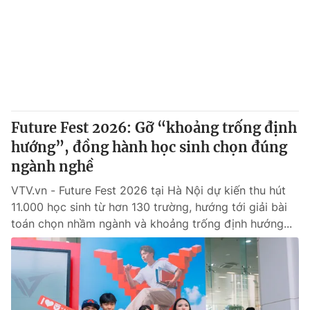
Tin tức
Kinh tế
Thế giới đó đây
Tài chính
Dữ liệu và đời sống
Câu chuyện quốc tế
Thị trường
Truyền hình
Góc doanh nghiệp
Future Fest 2026: Gỡ “khoảng trống định
Phim VTV
hướng”, đồng hành học sinh chọn đúng
Giải trí
ngành nghề
Hậu trường
Điện ảnh
Đời sống
VTV.vn - Future Fest 2026 tại Hà Nội dự kiến thu hút
Nhân vật
Âm nhạc
11.000 học sinh từ hơn 130 trường, hướng tới giải bài
Du lịch
Khán giả
toán chọn nhầm ngành và khoảng trống định hướng...
Giáo dục
Sao
Làm đẹp
Giải sao mai
Tuyển sinh
Công nghệ
Chất lượng cuộc sống
Học trực tuyến
Hitech Công nghệ tương lai