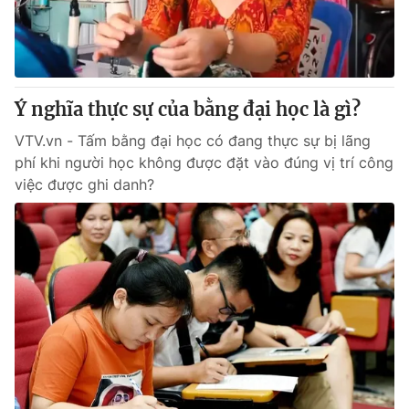
Giấy phép hoạt động báo in và báo điện tử số 483/GP-BTTTT
cấp ngày 29/12/2023
Tổng Biên tập:
Vũ Thanh Thủy
Phó Tổng Biên tập:
Nguyễn Thị Mỹ Hạnh, Phạm Quốc Thắng,
Nguyễn Trọng Ninh
Ý nghĩa thực sự của bằng đại học là gì?
Tổng đài VTV:
024.38 355 931 - 024.38 355 932
VTV.vn - Tấm bằng đại học có đang thực sự bị lãng
Ðiện thoại Thời báo VTV:
024.66 897 897
phí khi người học không được đặt vào đúng vị trí công
Email:
toasoan@vtv.vn
việc được ghi danh?
Liên hệ quảng cáo:
024-7300.7108