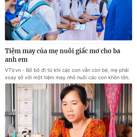
Thị trường 24h
Tấm lòng Việt
VTV4
Vươn mình bằng AI
VTV9
VTV8
Tiệm may của mẹ nuôi giấc mơ cho ba
Liên hệ tòa soạn
English
anh em
VTV.vn - Bố bỏ đi từ khi các con vẫn còn bé, mẹ phải
xoay sở với một tiệm may nhỏ nuôi các con khôn lớn.
THỜI BÁO VTV
Theo dõi báo trên
Cơ quan chủ quản:
Đài Truyền hình Việt Nam
Cơ quan báo chí:
Thời báo VTV