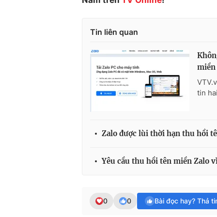
Tin liên quan
Không
miền
VTV.v
tin ha
Zalo được lùi thời hạn thu hồi t
Yêu cầu thu hồi tên miền Zalo 
0
0
Bài đọc hay? Thả t