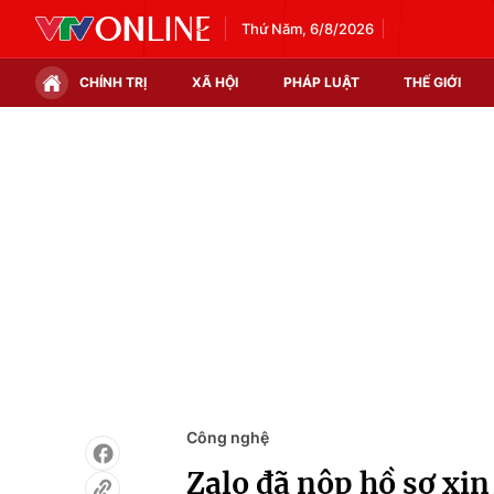
Thứ Năm, 6/8/2026
CHÍNH TRỊ
XÃ HỘI
PHÁP LUẬT
THẾ GIỚI
Chính trị
Xã hội
Thế giới
Kinh tế
Tin tức
Tài chính
Thế giới đó đây
Thị trường
Câu chuyện quốc tế
Góc doanh nghiệp
Dữ liệu và đời sống
Công nghệ
Zalo đã nộp hồ sơ xi