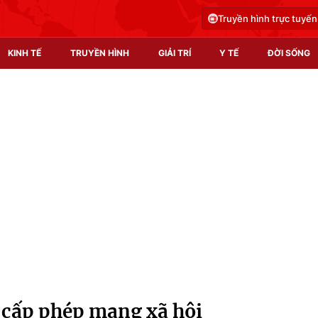
Truyền hình trực tuyến
KINH TẾ
TRUYỀN HÌNH
GIẢI TRÍ
Y TẾ
ĐỜI SỐNG
Pháp luật
Y tế
Truyền hình
Multimedia
Phim VTV
Video
Hậu trường
Shorts video
Nhân vật
Podcast
Khán giả
EMagazine
Giải sao mai
Photo
n cấp phép mạng xã hội
Infographic