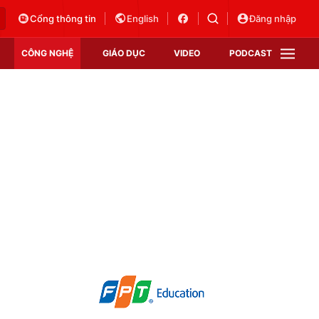
Cổng thông tin
English
Đăng nhập
CÔNG NGHỆ
GIÁO DỤC
VIDEO
PODCAST
VTV Money
VTV Thể thao
VTV Sức khoẻ
Bất động sản
Thị trường 24h
Tấm lòng Việt
Vươn mình bằng AI
VTV4
VTV8
VTV9
Lịch phát sóng
Giao lưu trực tuyến
Sự kiện