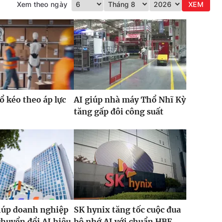
Xem theo ngày
XEM
ổ kéo theo áp lực
AI giúp nhà máy Thổ Nhĩ Kỳ
tăng gấp đôi công suất
iúp doanh nghiệp
SK hynix tăng tốc cuộc đua
chuyển đổi AI hiệu
bộ nhớ AI với chuẩn HBF