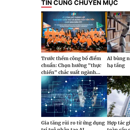
TIN CÙNG CHUYÊN MỤC
Trước thềm công bố điểm
AI bùng n
chuẩn: Chọn hướng "thực
hạ tầng
chiến" chắc suất ngành...
Gia tăng rủi ro từ ứng dụng
Hợp tác g
trí tuệ nhân tạo AI
toàn cầu 