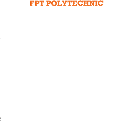
Liên hệ toà soạn
hệ tương lai
2