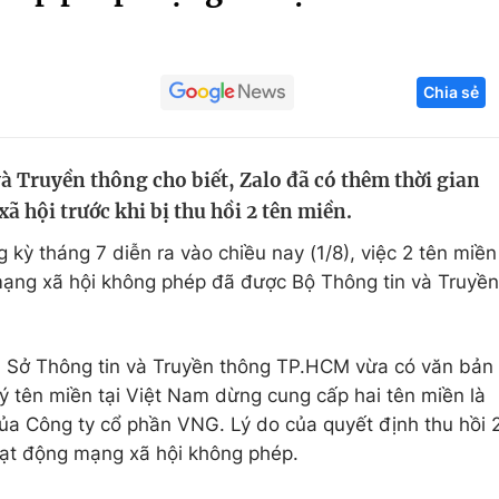
Góc ảnh
Chia sẻ
Giáo dục
Công nghệ
Tuyển sinh
Hitech Công ng
à Truyền thông cho biết, Zalo đã có thêm thời gian
Học trực tuyến
Sản phẩm
ã hội trước khi bị thu hồi 2 tên miền.
g
Thị trường
kỳ tháng 7 diễn ra vào chiều nay (1/8), việc 2 tên miền
Tư vấn
mạng xã hội không phép đã được Bộ Thông tin và Truyền
ra Sở Thông tin và Truyền thông TP.HCM vừa có văn bản
ý tên miền tại Việt Nam dừng cung cấp hai tên miền là
ủa Công ty cổ phần VNG. Lý do của quyết định thu hồi 
oạt động mạng xã hội không phép.