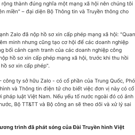
ở rộng thành đúng nghĩa một mạng xã hội nên chúng tôi
n miền" – đại diện Bộ Thông tin và Truyền thông cho
nh Zalo đã nộp hồ sơ xin cấp phép mạng xã hội: "Qua
hiêm minh nhưng cũng tạo cơ hội để các doanh nghiệp
rong bối cảnh cạnh tranh của các doanh nghiệp công
nộp hồ sơ xin cấp phép mạng xã hội, trước khi thu hồi
 hồ sơ xin cấp phép".
 công ty sở hữu Zalo - có cổ phần của Trung Quốc, Phó
ình và Thông tin điện tử cho biết việc đơn vị này có cổ
i pháp luật Việt Nam. Nếu yếu tố nước ngoài đó có ảnh
 nước, Bộ TT&TT và Bộ công an sẽ theo dõi và xử lý sai
hương trình đã phát sóng của Đài Truyền hình Việt