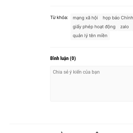
Từ khóa:
mạng xã hội
họp báo Chín
giấy phép hoạt động
zalo
quản lý tên miền
Bình luận
(
0
)