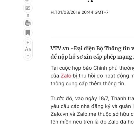
H.T
01/08/2019 20:44 GMT+7
0
Giải trí
Đời sống
Điện ảnh
Du lịch
VTV.vn -Đại diện Bộ Thông tin v
Âm nhạc
Làm đẹp
để nộp hồ sơ xin cấp phép mạng x
Sao
Chất lượng cuộc sốn
Tại cuộc họp báo Chính phủ thường 
của
Zalo
bị thu hồi do hoạt động 
thông cung cấp thêm thông tin.
Trước đó, vào ngày 18/7, Thanh t
yêu cầu các nhà đăng ký và quản l
Zalo.vn và Zalo.me thuộc sở hữu c
tên miền nêu trên là do Zalo đã h