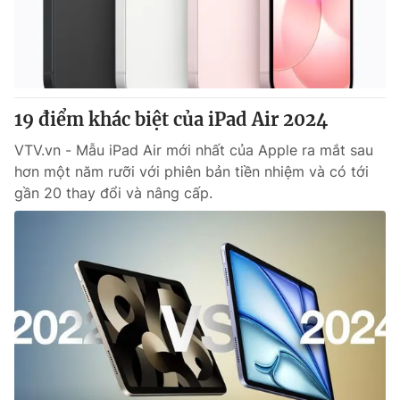
Giao lưu trực tuyến
Sản phẩm
Lịch phát sóng
Thị trường
Tư vấn
19 điểm khác biệt của iPad Air 2024
Chuyên mục khác
Emagazine
VTV.vn - Mẫu iPad Air mới nhất của Apple ra mắt sau
Podcast
hơn một năm rưỡi với phiên bản tiền nhiệm và có tới
gần 20 thay đổi và nâng cấp.
Photo
Infographic
Video
Shorts video
VTV Money
VTV Thể thao
VTV Sức khoẻ
Bất động sản