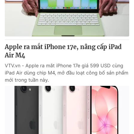
Tin tức
Kinh tế
Thế giới đó đây
Tài chính
Dữ liệu và đời sống
Câu chuyện quốc tế
Thị trường
Apple ra mắt iPhone 17e, nâng cấp iPad
Truyền hình
Góc doanh nghiệp
Air M4
Phim VTV
Giải trí
VTV.vn - Apple ra mắt iPhone 17e giá 599 USD cùng
Hậu trường
iPad Air dùng chip M4, mở đầu loạt công bố sản phẩm
Điện ảnh
mới trong tuần này.
Đời sống
Nhân vật
Âm nhạc
Du lịch
Khán giả
Giáo dục
Sao
Làm đẹp
Giải sao mai
Tuyển sinh
Công nghệ
Chất lượng cuộc sống
Học trực tuyến
Hitech Công nghệ tương lai