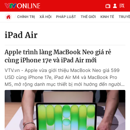
CHÍNH TRỊ
XÃ HỘI
PHÁP LUẬT
THẾ GIỚI
KINH TẾ
TRUYỀ
iPad Air
Chuyên mục
Apple trình làng MacBook Neo giá rẻ
Chính trị
cùng iPhone 17e và iPad Air mới
VTV.vn - Apple vừa giới thiệu MacBook Neo giá 599
Xã hội
USD cùng iPhone 17e, iPad Air M4 và MacBook Pro
M5, mở rộng danh mục thiết bị mới hướng đến người...
Pháp luật
Y tế
Thế giới