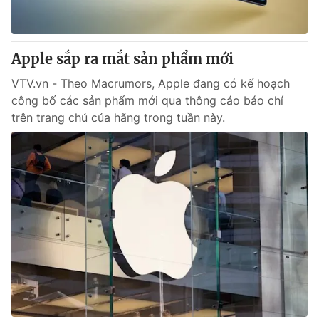
Thị trường 24h
Tấm lòng Việt
VTV4
Vươn mình bằng AI
Apple sắp ra mắt sản phẩm mới
VTV.vn - Theo Macrumors, Apple đang có kế hoạch
VTV9
VTV8
công bố các sản phẩm mới qua thông cáo báo chí
trên trang chủ của hãng trong tuần này.
Liên hệ tòa soạn
English
THỜI BÁO VTV
Theo dõi báo trên
Cơ quan chủ quản:
Đài Truyền hình Việt Nam
Cơ quan báo chí:
Thời báo VTV