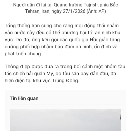
Người dân đi lại tại Quảng trường Tajrish, phía Bắc
Photo
Infographic
Tehran, Iran, ngày 27/1/2026 (Ảnh: AP)
Tổng thống Iran cũng cho rằng mọi động thái nhằm
Video
Shorts video
vào nước này đều có thể phương hại tới an ninh khu
vực. Do đó, ông kêu gọi các quốc gia Hồi giáo tăng
VTV Money
VTV Thể thao
cường phối hợp nhằm bảo đảm an ninh, ổn định và
phát triển chung.
VTV Sức khoẻ
Bất động sản
Thông điệp được đưa ra trong bối cảnh một nhóm tàu
tác chiến hải quân Mỹ, do tàu sân bay dẫn đầu, đã
Thị trường 24h
Tấm lòng Việt
hiện diện tại khu vực Trung Đông.
VTV4
Vươn mình bằng AI
Tin liên quan
VTV9
VTV8
Liên hệ tòa soạn
English