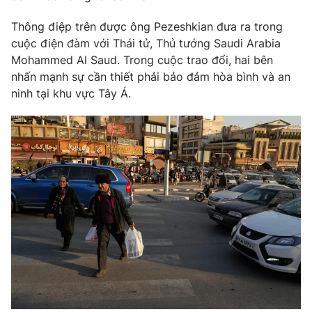
Phim VTV
Giải trí
Thông điệp trên được ông Pezeshkian đưa ra trong
Hậu trường
cuộc điện đàm với Thái tử, Thủ tướng Saudi Arabia
Điện ảnh
Đời sống
Nhân vật
Mohammed Al Saud. Trong cuộc trao đổi, hai bên
Âm nhạc
nhấn mạnh sự cần thiết phải bảo đảm hòa bình và an
Du lịch
Khán giả
ninh tại khu vực Tây Á.
Giáo dục
Sao
Làm đẹp
Giải sao mai
Tuyển sinh
Công nghệ
Chất lượng cuộc sống
Học trực tuyến
Hitech Công nghệ tương lai
Giao lưu trực tuyến
Sản phẩm
Lịch phát sóng
Thị trường
Tư vấn
Chuyên mục khác
Emagazine
Podcast