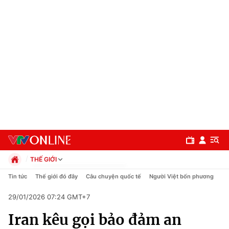
THẾ GIỚI
Chính trị
Tin tức
Thế giới đó đây
Câu chuyện quốc tế
Người Việt bốn phương
Xã hội
29/01/2026 07:24 GMT+7
Pháp luật
Chuyên mục
Kinh tế
Iran kêu gọi bảo đảm an
Thể thao