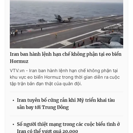
THỜI BÁO VTV
Iran ban hành lệnh hạn chế không phận tại eo biển
Theo dõi báo trên
Hormuz
VTV.vn - Iran ban hành lệnh hạn chế không phận tại
Cơ quan chủ quản:
Đài Truyền hình Việt Nam
khu vực eo biển Hormuz trong thời gian diễn ra cuộc
Cơ quan báo chí:
Thời báo VTV
tập trận bắn đạn thật của quân đội.
Giấy phép hoạt động báo in và báo điện tử số 483/GP-BTTTT
cấp ngày 29/12/2023
Iran tuyên bố cứng rắn khi Mỹ triển khai tàu
Tổng Biên tập:
Vũ Thanh Thủy
sân bay tới Trung Đông
Phó Tổng Biên tập:
Nguyễn Thị Mỹ Hạnh, Phạm Quốc Thắng,
Nguyễn Trọng Ninh
Số người thiệt mạng trong các cuộc biểu tình ở
Tổng đài VTV:
024.38 355 931 - 024.38 355 932
Iran có thể vượt quá 20.000