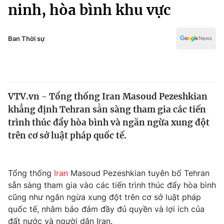
Chính trị
ninh, hòa bình khu vực
Truyền hình
Văn hóa - Giải trí
Xã hội
Y tế
Ban Thời sự
Đời sống
Pháp luật
Công nghệ
Giáo dục
Y tế
VTV.vn - Tổng thống Iran Masoud Pezeshkian
khẳng định Tehran sẵn sàng tham gia các tiến
Thế giới
trình thúc đẩy hòa bình và ngăn ngừa xung đột
trên cơ sở luật pháp quốc tế.
Tin tức
Kinh tế
Thế giới đó đây
Tài chính
Tổng thống
Iran
Masoud Pezeshkian tuyên bố Tehran
Dữ liệu và đời sống
Câu chuyện quốc tế
sẵn sàng tham gia vào các tiến trình thúc đẩy hòa bình
Thị trường
cũng như ngăn ngừa xung đột trên cơ sở luật pháp
Truyền hình
Góc doanh nghiệp
quốc tế, nhằm bảo đảm đầy đủ quyền và lợi ích của
đất nước và người dân Iran.